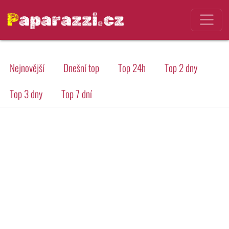
Paparazzi.cz
Nejnovější
Dnešní top
Top 24h
Top 2 dny
Top 3 dny
Top 7 dní