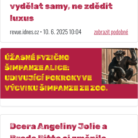
vydělat samy, ne zdědit
luxus
revue.idnes.cz • 10. 6. 2025 10:04
zobrazit podobné
ÚŽASNÉ FYZIČNO
ŠIMPANZE ALICE:
UDIVUJÍCÍ POKROKY VE
VÝCVIKU ŠIMPANZE ZE ZOO.
Dcera Angeliny Jolie a