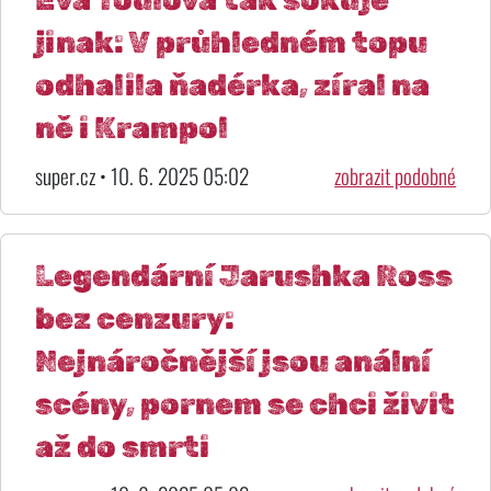
jinak: V průhledném topu
odhalila ňadérka, zíral na
ně i Krampol
super.cz • 10. 6. 2025 05:02
zobrazit podobné
Legendární Jarushka Ross
bez cenzury:
Nejnáročnější jsou anální
scény, pornem se chci živit
až do smrti