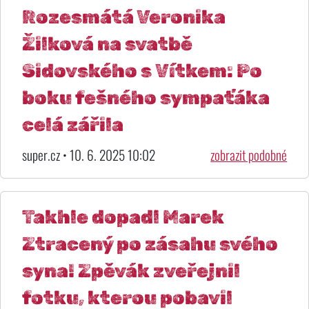
Rozesmátá Veronika
Žilková na svatbě
Sidovského s Vítkem: Po
boku fešného sympaťáka
celá zářila
super.cz • 10. 6. 2025 10:02
zobrazit podobné
Takhle dopadl Marek
Ztracený po zásahu svého
syna! Zpěvák zveřejnil
fotku, kterou pobavil