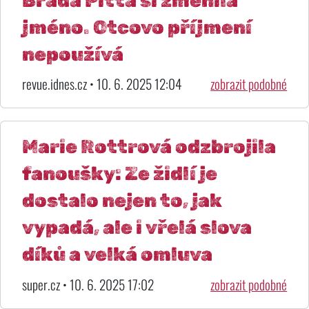
Brada Pitta si změnila
jméno. Otcovo příjmení
nepoužívá
revue.idnes.cz • 10. 6. 2025 12:04
zobrazit podobné
Marie Rottrová odzbrojila
fanoušky: Ze židlí je
dostalo nejen to, jak
vypadá, ale i vřelá slova
díků a velká omluva
super.cz • 10. 6. 2025 17:02
zobrazit podobné