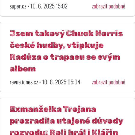
super.cz • 10. 6. 2025 15:02
zobrazit podobné
Jsem takový Chuck Norris
české hudby, vtipkuje
Radůza o trapasu se svým
albem
revue.idnes.cz • 10. 6. 2025 05:04
zobrazit podobné
Exmanželka Trojana
prozradila utajené důvody
rozvodu: Roli hrál i Klářin