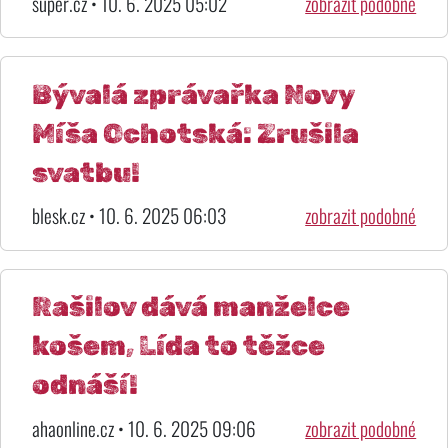
super.cz • 10. 6. 2025 05:02
zobrazit podobné
Bývalá zprávařka Novy
Míša Ochotská: Zrušila
svatbu!
blesk.cz • 10. 6. 2025 06:03
zobrazit podobné
Rašilov dává manželce
košem, Lída to těžce
odnáší!
ahaonline.cz • 10. 6. 2025 09:06
zobrazit podobné