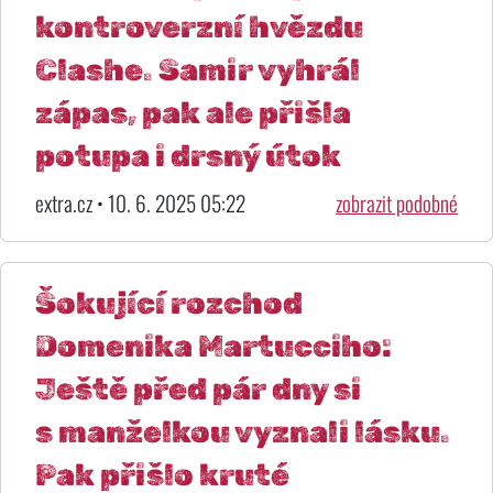
kontroverzní hvězdu
Clashe. Samir vyhrál
zápas, pak ale přišla
potupa i drsný útok
extra.cz • 10. 6. 2025 05:22
zobrazit podobné
Šokující rozchod
Domenika Martucciho:
Ještě před pár dny si
s manželkou vyznali lásku.
Pak přišlo kruté