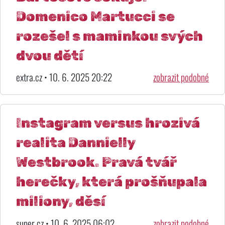
Domenico Martucci se
rozešel s maminkou svých
dvou dětí
extra.cz • 10. 6. 2025 20:22
zobrazit podobné
Instagram versus hrozivá
realita Dannielly
Westbrook. Pravá tvář
herečky, která prošňupala
miliony, děsí
super.cz • 10. 6. 2025 06:02
zobrazit podobné