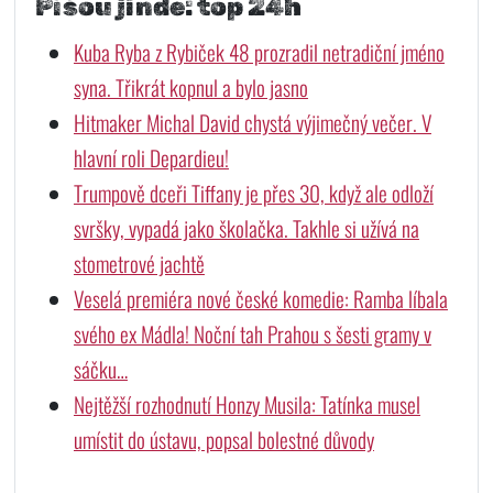
Píšou jinde: top 24h
Kuba Ryba z Rybiček 48 prozradil netradiční jméno
syna. Třikrát kopnul a bylo jasno
Hitmaker Michal David chystá výjimečný večer. V
hlavní roli Depardieu!
Trumpově dceři Tiffany je přes 30, když ale odloží
svršky, vypadá jako školačka. Takhle si užívá na
stometrové jachtě
Veselá premiéra nové české komedie: Ramba líbala
svého ex Mádla! Noční tah Prahou s šesti gramy v
sáčku…
Nejtěžší rozhodnutí Honzy Musila: Tatínka musel
umístit do ústavu, popsal bolestné důvody