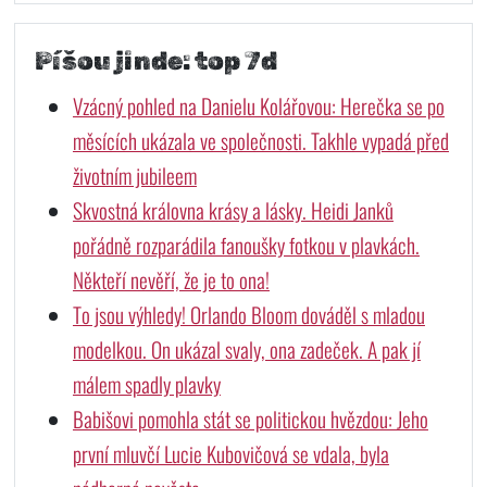
Píšou jinde: top 7d
Vzácný pohled na Danielu Kolářovou: Herečka se po
měsících ukázala ve společnosti. Takhle vypadá před
životním jubileem
Skvostná královna krásy a lásky. Heidi Janků
pořádně rozparádila fanoušky fotkou v plavkách.
Někteří nevěří, že je to ona!
To jsou výhledy! Orlando Bloom dováděl s mladou
modelkou. On ukázal svaly, ona zadeček. A pak jí
málem spadly plavky
Babišovi pomohla stát se politickou hvězdou: Jeho
první mluvčí Lucie Kubovičová se vdala, byla