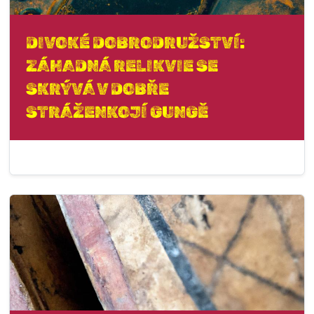
DIVOKÉ DOBRODRUŽSTVÍ:
ZÁHADNÁ RELIKVIE SE
SKRÝVÁ V DOBŘE
STRÁŽENKOJÍ GUNGĚ