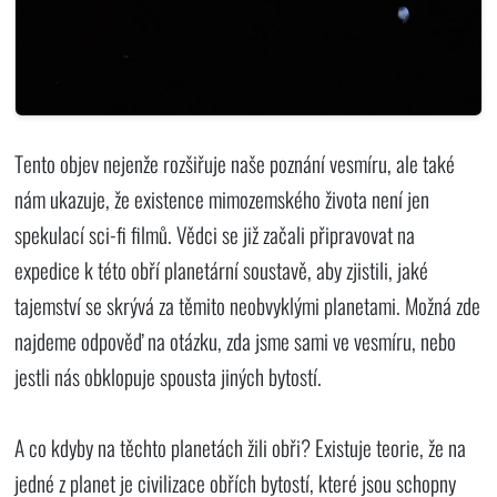
Tento objev nejenže rozšiřuje naše poznání vesmíru, ale také
nám ukazuje, že existence mimozemského života není jen
spekulací sci-fi filmů. Vědci se již začali připravovat na
expedice k této obří planetární soustavě, aby zjistili, jaké
tajemství se skrývá za těmito neobvyklými planetami. Možná zde
najdeme odpověď na otázku, zda jsme sami ve vesmíru, nebo
jestli nás obklopuje spousta jiných bytostí.
A co kdyby na těchto planetách žili obři? Existuje teorie, že na
jedné z planet je civilizace obřích bytostí, které jsou schopny