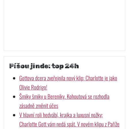
Píšou jinde: top 24h
Gottova dcera zveřejnila nový klip: Charlotte je jako
Olivie Rodrigo!
Šmiky šmiky u Bereniky. Kohoutová se rozhodla
zásadně změnit účes
V hlavní roli hedvábí, krajka a luxusní nožky:
Charlotte Gott vám nedá spát. V novém klipu z Paříže