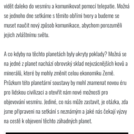
vidět daleko do vesmíru a komunikovat pomocí telepatie. Možná
se jednoho dne setkáme s těmito obřími tvory a budeme se
muset naučit nový způsob komunikace, abychom porozuměli
jejich zvláštnímu světu.
A co kdyby na těchto planetách byly ukryty poklady? Možná se
na jedné z planet nachází obrovský sklad nejvzácnějších kovů a
minerálů, které by mohly změnit celou ekonomiku Země.
Průzkum této planetární soustavy by mohl znamenat novou éru
pro lidskou civilizaci a otevřít nám nové možnosti pro
objevování vesmíru. Jediné, co nás může zastavit, je otázka, zda
jsme připraveni na setkání s neznámým a jaké nás čekají výzvy
na cestě k objevení těchto záhadných planet.