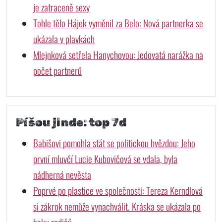
je zatraceně sexy
Tohle tělo Hájek vyměnil za Belo: Nová partnerka se
ukázala v plavkách
Mlejnková setřela Hanychovou: Jedovatá narážka na
počet partnerů
Píšou jinde: top 7d
Babišovi pomohla stát se politickou hvězdou: Jeho
první mluvčí Lucie Kubovičová se vdala, byla
nádherná nevěsta
Poprvé po plastice ve společnosti: Tereza Kerndlová
si zákrok nemůže vynachválit. Kráska se ukázala po