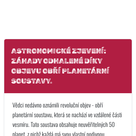
ASTRONOMICKÉ ZJEVENÍ:
ZÁHADY ODHALENÉ DÍKY
OBJEVU OBŘÍ PLANETÁRNÍ
SOUSTAVY.
Vědci nedávno oznámili revoluční objev - obří
planetární soustavu, která se nachází ve vzdálené části
vesmíru. Tato soustava obsahuje neuvěřitelných 50
planet, z nichž každá má svou vlastní podivnou