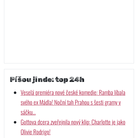
Píšou jinde: top 24h
Veselá premiéra nové české komedie: Ramba líbala
svého ex Mádla! Noční tah Prahou s šesti gramy v
sáčku…
Gottova dcera zveřejnila nový klip: Charlotte je jako
Olivie Rodrigo!