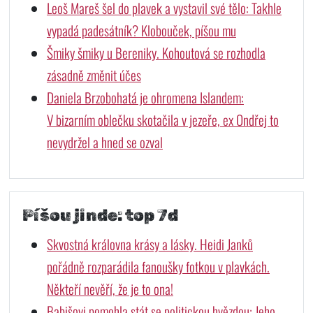
Leoš Mareš šel do plavek a vystavil své tělo: Takhle
vypadá padesátník? Klobouček, píšou mu
Šmiky šmiky u Bereniky. Kohoutová se rozhodla
zásadně změnit účes
Daniela Brzobohatá je ohromena Islandem:
V bizarním oblečku skotačila v jezeře, ex Ondřej to
nevydržel a hned se ozval
Píšou jinde: top 7d
Skvostná královna krásy a lásky. Heidi Janků
pořádně rozparádila fanoušky fotkou v plavkách.
Někteří nevěří, že je to ona!
Babišovi pomohla stát se politickou hvězdou: Jeho