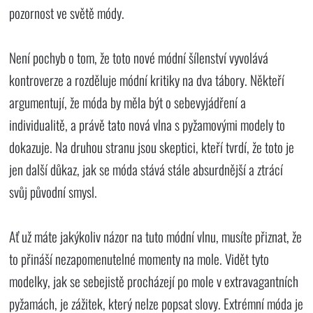
pozornost ve světě módy.
Není pochyb o tom, že toto nové módní šílenství vyvolává
kontroverze a rozděluje módní kritiky na dva tábory. Někteří
argumentují, že móda by měla být o sebevyjádření a
individualitě, a právě tato nová vlna s pyžamovými modely to
dokazuje. Na druhou stranu jsou skeptici, kteří tvrdí, že toto je
jen další důkaz, jak se móda stává stále absurdnější a ztrácí
svůj původní smysl.
Ať už máte jakýkoliv názor na tuto módní vlnu, musíte přiznat, že
to přináší nezapomenutelné momenty na mole. Vidět tyto
modelky, jak se sebejistě procházejí po mole v extravagantních
pyžamách, je zážitek, který nelze popsat slovy. Extrémní móda je