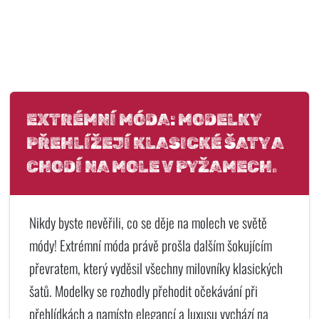
EXTRÉMNÍ MÓDA: MODELKY
PŘEHLÍŽEJÍ KLASICKÉ ŠATY A
CHODÍ NA MOLE V PYŽAMECH.
Nikdy byste nevěřili, co se děje na molech ve světě
módy! Extrémní móda právě prošla dalším šokujícím
převratem, který vyděsil všechny milovníky klasických
šatů. Modelky se rozhodly přehodit očekávání při
přehlídkách a namísto elegancí a luxusu vychází na