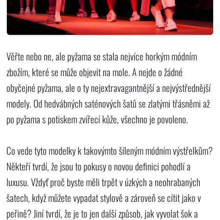
Věřte nebo ne, ale pyžama se stala nejvíce horkým módním
zbožím, které se může objevit na mole. A nejde o žádné
obyčejné pyžama, ale o ty nejextravagantnější a nejvýstřednější
modely. Od hedvábných saténových šatů se zlatými třásněmi až
po pyžama s potiskem zvířecí kůže, všechno je povoleno.
Co vede tyto modelky k takovýmto šíleným módním výstřelkům?
Někteří tvrdí, že jsou to pokusy o novou definici pohodlí a
luxusu. Vždyť proč byste měli trpět v úzkých a neohrabaných
šatech, když můžete vypadat stylově a zároveň se cítit jako v
peřině? Jiní tvrdí, že je to jen další způsob, jak vyvolat šok a