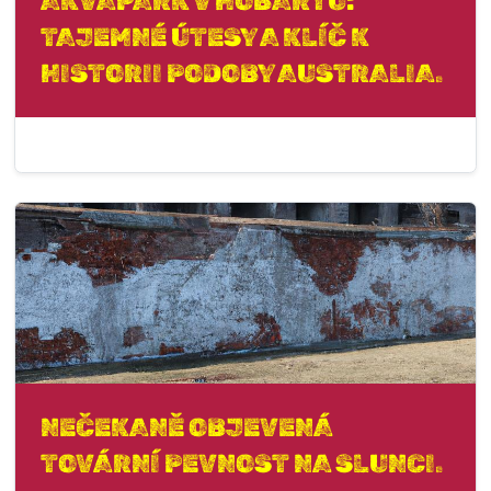
AKVAPARK V HOBARTU:
TAJEMNÉ ÚTESY A KLÍČ K
HISTORII PODOBY AUSTRALIA.
NEČEKANĚ OBJEVENÁ
TOVÁRNÍ PEVNOST NA SLUNCI.