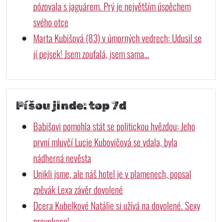
pózovala s jaguárem. Prý je největším úspěchem
svého otce
Marta Kubišová (83) v úmorných vedrech: Udusil se
jí pejsek! Jsem zoufalá, jsem sama…
Píšou jinde: top 7d
Babišovi pomohla stát se politickou hvězdou: Jeho
první mluvčí Lucie Kubovičová se vdala, byla
nádherná nevěsta
Unikli jsme, ale náš hotel je v plamenech, popsal
zpěvák Lexa závěr dovolené
Dcera Kubelkové Natálie si užívá na dovolené. Sexy
provokace!