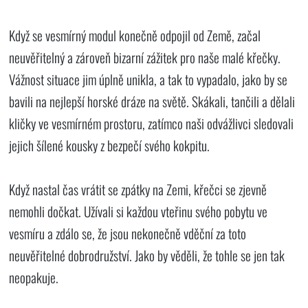
Když se vesmírný modul konečně odpojil od Země, začal
neuvěřitelný a zároveň bizarní zážitek pro naše malé křečky.
Vážnost situace jim úplně unikla, a tak to vypadalo, jako by se
bavili na nejlepší horské dráze na světě. Skákali, tančili a dělali
kličky ve vesmírném prostoru, zatímco naši odvážlivci sledovali
jejich šílené kousky z bezpečí svého kokpitu.
Když nastal čas vrátit se zpátky na Zemi, křečci se zjevně
nemohli dočkat. Užívali si každou vteřinu svého pobytu ve
vesmíru a zdálo se, že jsou nekonečně vděční za toto
neuvěřitelné dobrodružství. Jako by věděli, že tohle se jen tak
neopakuje.