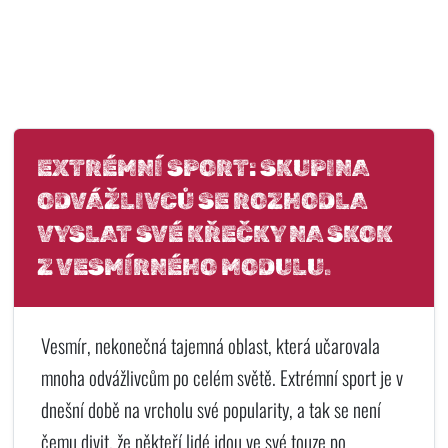
EXTRÉMNÍ SPORT: SKUPINA
ODVÁŽLIVCŮ SE ROZHODLA
VYSLAT SVÉ KŘEČKY NA SKOK
Z VESMÍRNÉHO MODULU.
Vesmír, nekonečná tajemná oblast, která učarovala
mnoha odvážlivcům po celém světě. Extrémní sport je v
dnešní době na vrcholu své popularity, a tak se není
čemu divit, že někteří lidé jdou ve své touze po