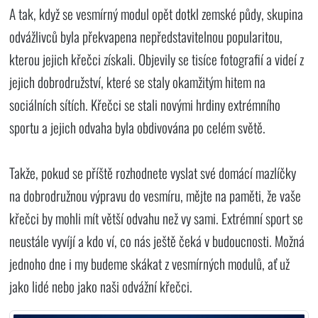
A tak, když se vesmírný modul opět dotkl zemské půdy, skupina
odvážlivců byla překvapena nepředstavitelnou popularitou,
kterou jejich křečci získali. Objevily se tisíce fotografií a videí z
jejich dobrodružství, které se staly okamžitým hitem na
sociálních sítích. Křečci se stali novými hrdiny extrémního
sportu a jejich odvaha byla obdivována po celém světě.
Takže, pokud se příště rozhodnete vyslat své domácí mazlíčky
na dobrodružnou výpravu do vesmíru, mějte na paměti, že vaše
křečci by mohli mít větší odvahu než vy sami. Extrémní sport se
neustále vyvíjí a kdo ví, co nás ještě čeká v budoucnosti. Možná
jednoho dne i my budeme skákat z vesmírných modulů, ať už
jako lidé nebo jako naši odvážní křečci.