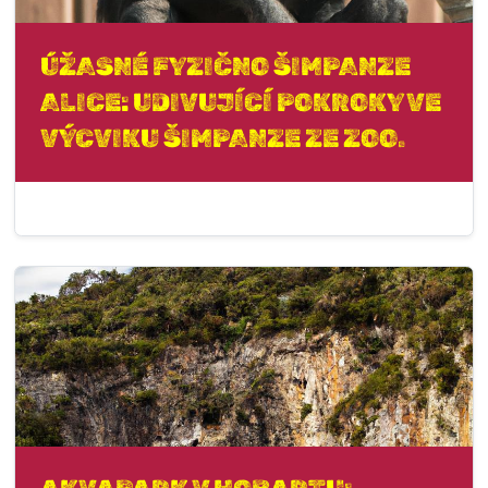
ÚŽASNÉ FYZIČNO ŠIMPANZE
ALICE: UDIVUJÍCÍ POKROKY VE
VÝCVIKU ŠIMPANZE ZE ZOO.