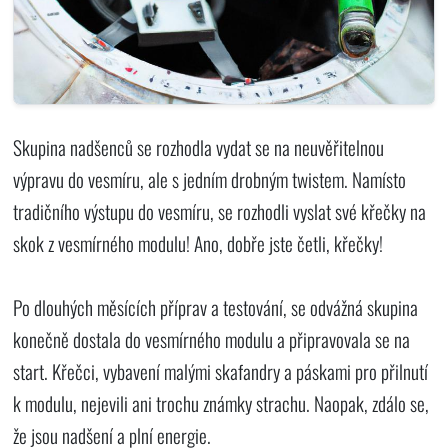
Skupina nadšenců se rozhodla vydat se na neuvěřitelnou
výpravu do vesmíru, ale s jedním drobným twistem. Namísto
tradičního výstupu do vesmíru, se rozhodli vyslat své křečky na
skok z vesmírného modulu! Ano, dobře jste četli, křečky!
Po dlouhých měsících příprav a testování, se odvážná skupina
konečně dostala do vesmírného modulu a připravovala se na
start. Křečci, vybavení malými skafandry a páskami pro přilnutí
k modulu, nejevili ani trochu známky strachu. Naopak, zdálo se,
že jsou nadšení a plní energie.