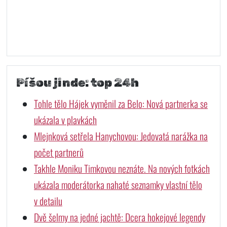
Píšou jinde: top 24h
Tohle tělo Hájek vyměnil za Belo: Nová partnerka se
ukázala v plavkách
Mlejnková setřela Hanychovou: Jedovatá narážka na
počet partnerů
Takhle Moniku Timkovou neznáte. Na nových fotkách
ukázala moderátorka nahaté seznamky vlastní tělo
v detailu
Dvě šelmy na jedné jachtě: Dcera hokejové legendy