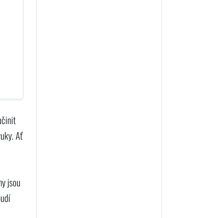
učinit
uky. Ať
my jsou
budí