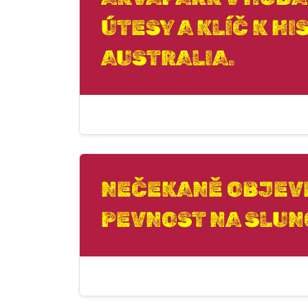
ÚTESY A KLÍČ K H
AUSTRALIA.
NEČEKANĚ OBJEV
PEVNOST NA SLUN