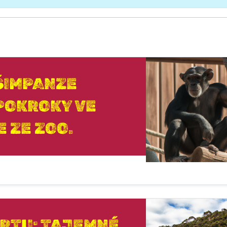
ŠIMPANZE
 POKROKY VE
 ZE ZOO.
RTU: TAJEMNÉ