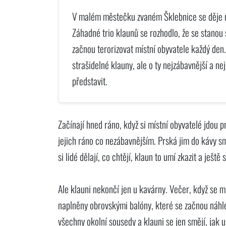
V malém městečku zvaném Šklebnice se děje n
Záhadné trio klaunů se rozhodlo, že se stanou
začnou terorizovat místní obyvatele každý den.
strašidelné klauny, ale o ty nejzábavnější a nejb
představit.
Začínají hned ráno, když si místní obyvatelé jdou p
jejich ráno co nezábavnějším. Prská jim do kávy s
si lidé dělají, co chtějí, klaun to umí zkazit a ješt
Ale klauni nekončí jen u kavárny. Večer, když se m
naplněny obrovskými balóny, které se začnou náhle 
všechny okolní sousedy a klauni se jen smějí, jak u