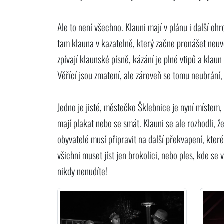
Ale to není všechno. Klauni mají v plánu i další ohr
tam klauna v kazatelně, který začne pronášet neuv
zpívají klaunské písně, kázání je plné vtipů a klau
Věřící jsou zmatení, ale zároveň se tomu neubrání,
Jedno je jisté, městečko Šklebnice je nyní místem,
mají plakat nebo se smát. Klauni se ale rozhodli, ž
obyvatelé musí připravit na další překvapení, které
všichni muset jíst jen brokolici, nebo ples, kde se 
nikdy nenudíte!