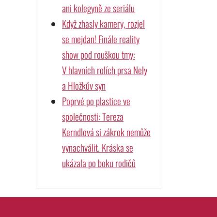
ani kolegyně ze seriálu
Když zhasly kamery, rozjel
se mejdan! Finále reality
show pod rouškou tmy:
V hlavních rolích prsa Nely
a Hložkův syn
Poprvé po plastice ve
společnosti: Tereza
Kerndlová si zákrok nemůže
vynachválit. Kráska se
ukázala po boku rodičů