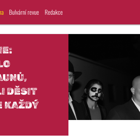
na
Bulvární revue
Redakce
E:
LO
AUNŮ,
I DĚSIT
E KAŽDÝ