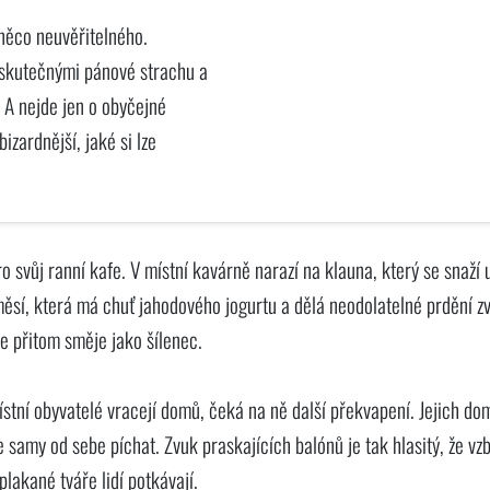
ěco neuvěřitelného.
 skutečnými pánové strachu a
 A nejde jen o obyčejné
izardnější, jaké si lze
ro svůj ranní kafe. V místní kavárně narazí na klauna, který se snaží 
měsí, která má chuť jahodového jogurtu a dělá neodolatelné prdění zv
ě se přitom směje jako šílenec.
ístní obyvatelé vracejí domů, čeká na ně další překvapení. Jejich do
samy od sebe píchat. Zvuk praskajících balónů je tak hlasitý, že vz
plakané tváře lidí potkávají.