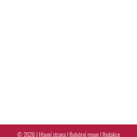
© 2026 |
Hlavní strana
|
Bulvární revue
|
Redakce