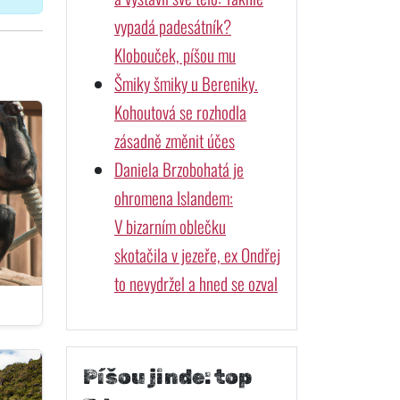
vypadá padesátník?
Klobouček, píšou mu
Šmiky šmiky u Bereniky.
Kohoutová se rozhodla
zásadně změnit účes
Daniela Brzobohatá je
ohromena Islandem:
V bizarním oblečku
skotačila v jezeře, ex Ondřej
to nevydržel a hned se ozval
Píšou jinde: top