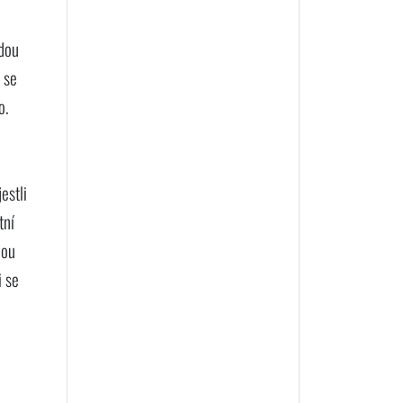
jdou
 se
o.
estli
tní
dou
i se