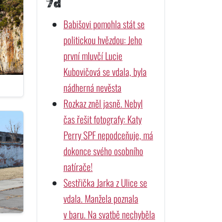
7d
Babišovi pomohla stát se
politickou hvězdou: Jeho
první mluvčí Lucie
Kubovičová se vdala, byla
nádherná nevěsta
Rozkaz zněl jasně. Nebyl
čas řešit fotografy: Katy
Perry SPF nepodceňuje, má
dokonce svého osobního
natírače!
Sestřička Jarka z Ulice se
vdala. Manžela poznala
v baru. Na svatbě nechyběla