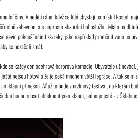
omující činy. V neděli ráno, když se lidé chystají na místní kostel, na
ěřitelně zábavnou, ale naprosto absurdní bohoslužbu. Místo modliteb
n se navíc pokouší učinit zázraky, jako například proměnit vodu na piv
 aby se nezačali smát.
 kde se každý den odehrává hororová komedie. Obyvatelé už nevědí, j
e ještě nejsou hotovi a že je čeká mnohem větší legrace. A tak se mís
 jim klauni přinesou. Ať už to bude zmrzlinový festival, na kterém bu
všichni budou muset obléknout jako klauni, jedno je jisté - v Šklebnic