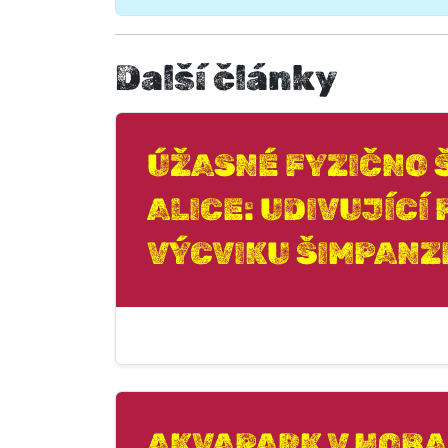
Další články
ÚŽASNÉ FYZIČNO 
ALICE: UDIVUJÍCÍ
VÝCVIKU ŠIMPANZE
AKVAPARK V HOBA