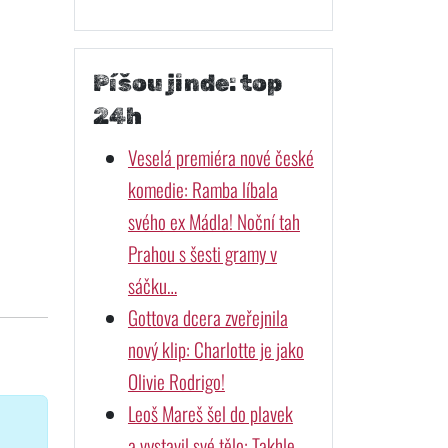
Píšou jinde: top
24h
Veselá premiéra nové české
komedie: Ramba líbala
svého ex Mádla! Noční tah
Prahou s šesti gramy v
sáčku…
Gottova dcera zveřejnila
nový klip: Charlotte je jako
Olivie Rodrigo!
Leoš Mareš šel do plavek
a vystavil své tělo: Takhle