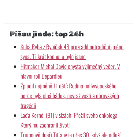
Píšou jinde: top 24h
Kuba Ryba z Rybiček 48 prozradil netradiční jméno
syna. Třikrát kopnul a bylo jasno
Hitmaker Michal David chystá výjimečný večer. V
hlavní roli Depardieu!
Zplodil nejméně 11 dětí: Rodina hollywoodského
herce byla plná hádek, nevraživosti a obrovských
tragédií
Laďa Kerndl (81) v slzách: Přežil svého onkologa!
Který mu zachránil život!
Trumpově dceři Tiffany je přes 30, když ale odloží