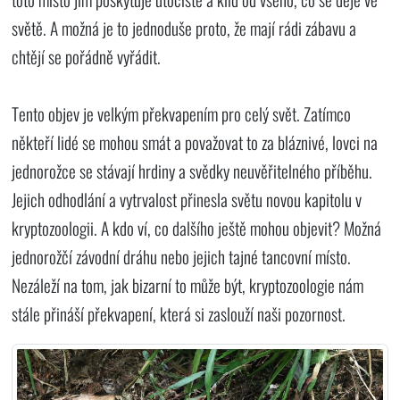
světě. A možná je to jednoduše proto, že mají rádi zábavu a
chtějí se pořádně vyřádit.
Tento objev je velkým překvapením pro celý svět. Zatímco
někteří lidé se mohou smát a považovat to za bláznivé, lovci na
jednorožce se stávají hrdiny a svědky neuvěřitelného příběhu.
Jejich odhodlání a vytrvalost přinesla světu novou kapitolu v
kryptozoologii. A kdo ví, co dalšího ještě mohou objevit? Možná
jednorožčí závodní dráhu nebo jejich tajné tancovní místo.
Nezáleží na tom, jak bizarní to může být, kryptozoologie nám
stále přináší překvapení, která si zaslouží naši pozornost.