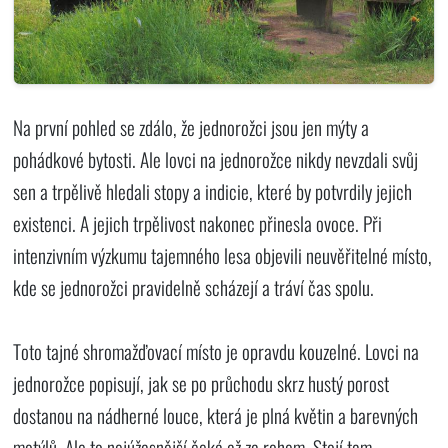
Na první pohled se zdálo, že jednorožci jsou jen mýty a
pohádkové bytosti. Ale lovci na jednorožce nikdy nevzdali svůj
sen a trpělivě hledali stopy a indicie, které by potvrdily jejich
existenci. A jejich trpělivost nakonec přinesla ovoce. Při
intenzivním výzkumu tajemného lesa objevili neuvěřitelné místo,
kde se jednorožci pravidelně scházejí a tráví čas spolu.
Toto tajné shromažďovací místo je opravdu kouzelné. Lovci na
jednorožce popisují, jak se po průchodu skrz hustý porost
dostanou na nádherné louce, která je plná květin a barevných
motýlů. Ale to nejúžasnější čeká až za rohem. Stojí tam