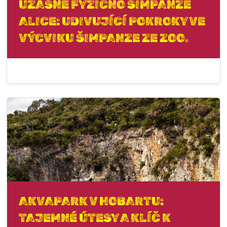
ÚŽASNÉ FYZIČNO ŠIMPANZE
ALICE: UDIVUJÍCÍ POKROKY VE
VÝCVIKU ŠIMPANZE ZE ZOO.
AKVAPARK V HOBARTU:
TAJEMNÉ ÚTESY A KLÍČ K