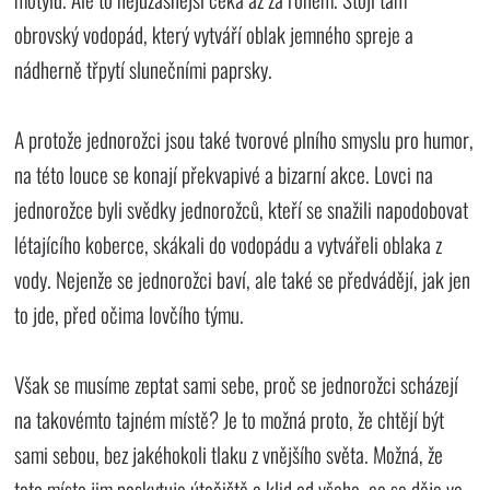
obrovský vodopád, který vytváří oblak jemného spreje a
nádherně třpytí slunečními paprsky.
A protože jednorožci jsou také tvorové plního smyslu pro humor,
na této louce se konají překvapivé a bizarní akce. Lovci na
jednorožce byli svědky jednorožců, kteří se snažili napodobovat
létajícího koberce, skákali do vodopádu a vytvářeli oblaka z
vody. Nejenže se jednorožci baví, ale také se předvádějí, jak jen
to jde, před očima lovčího týmu.
Však se musíme zeptat sami sebe, proč se jednorožci scházejí
na takovémto tajném místě? Je to možná proto, že chtějí být
sami sebou, bez jakéhokoli tlaku z vnějšího světa. Možná, že
toto místo jim poskytuje útočiště a klid od všeho, co se děje ve