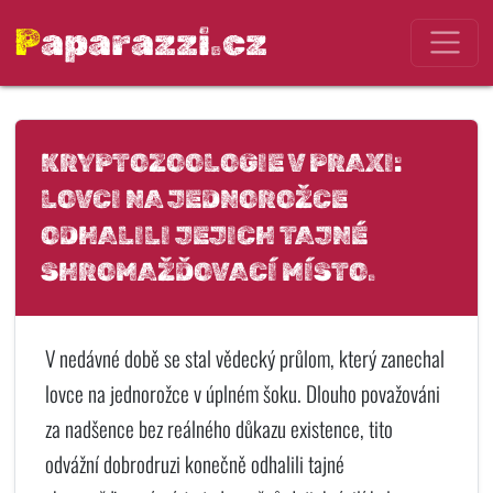
Paparazzi.cz
KRYPTOZOOLOGIE V PRAXI:
LOVCI NA JEDNOROŽCE
ODHALILI JEJICH TAJNÉ
SHROMAŽĎOVACÍ MÍSTO.
V nedávné době se stal vědecký průlom, který zanechal
lovce na jednorožce v úplném šoku. Dlouho považováni
za nadšence bez reálného důkazu existence, tito
odvážní dobrodruzi konečně odhalili tajné