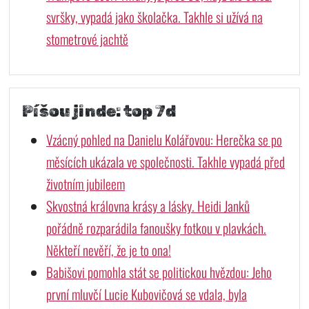
svršky, vypadá jako školačka. Takhle si užívá na
stometrové jachtě
Píšou jinde: top 7d
Vzácný pohled na Danielu Kolářovou: Herečka se po
měsících ukázala ve společnosti. Takhle vypadá před
životním jubileem
Skvostná královna krásy a lásky. Heidi Janků
pořádně rozparádila fanoušky fotkou v plavkách.
Někteří nevěří, že je to ona!
Babišovi pomohla stát se politickou hvězdou: Jeho
první mluvčí Lucie Kubovičová se vdala, byla