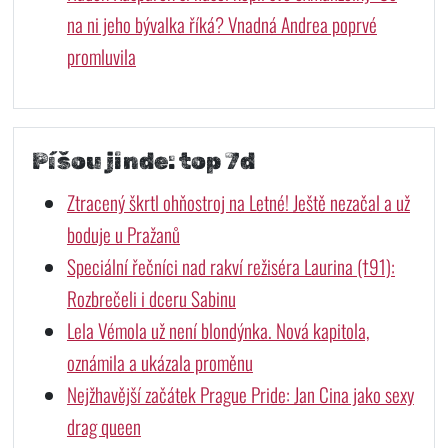
na ni jeho bývalka říká? Vnadná Andrea poprvé
promluvila
Píšou jinde: top 7d
Ztracený škrtl ohňostroj na Letné! Ještě nezačal a už
boduje u Pražanů
Speciální řečníci nad rakví režiséra Laurina (†91):
Rozbrečeli i dceru Sabinu
Lela Vémola už není blondýnka. Nová kapitola,
oznámila a ukázala proměnu
Nejžhavější začátek Prague Pride: Jan Cina jako sexy
drag queen