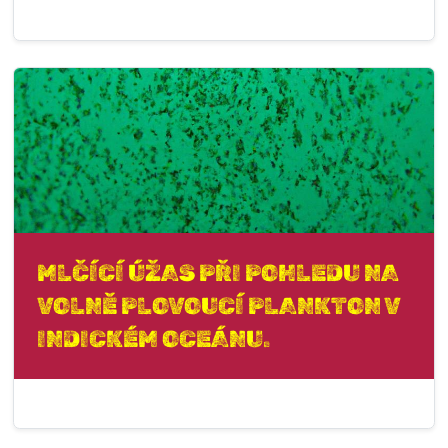
MLČÍCÍ ÚŽAS PŘI POHLEDU NA
VOLNĚ PLOVOUCÍ PLANKTON V
INDICKÉM OCEÁNU.