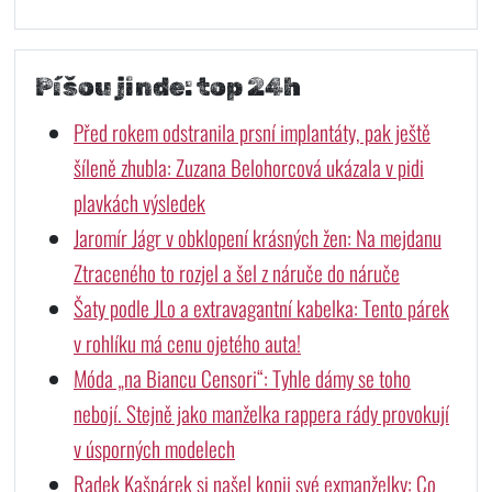
Píšou jinde: top 24h
Před rokem odstranila prsní implantáty, pak ještě
šíleně zhubla: Zuzana Belohorcová ukázala v pidi
plavkách výsledek
Jaromír Jágr v obklopení krásných žen: Na mejdanu
Ztraceného to rozjel a šel z náruče do náruče
Šaty podle JLo a extravagantní kabelka: Tento párek
v rohlíku má cenu ojetého auta!
Móda „na Biancu Censori“: Tyhle dámy se toho
nebojí. Stejně jako manželka rappera rády provokují
v úsporných modelech
Radek Kašpárek si našel kopii své exmanželky: Co