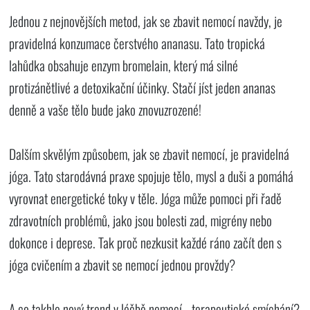
Jednou z nejnovějších metod, jak se zbavit nemocí navždy, je
pravidelná konzumace čerstvého ananasu. Tato tropická
lahůdka obsahuje enzym bromelain, který má silné
protizánětlivé a detoxikační účinky. Stačí jíst jeden ananas
denně a vaše tělo bude jako znovuzrozené!
Dalším skvělým způsobem, jak se zbavit nemocí, je pravidelná
jóga. Tato starodávná praxe spojuje tělo, mysl a duši a pomáhá
vyrovnat energetické toky v těle. Jóga může pomoci při řadě
zdravotních problémů, jako jsou bolesti zad, migrény nebo
dokonce i deprese. Tak proč nezkusit každé ráno začít den s
jóga cvičením a zbavit se nemocí jednou provždy?
A co takhle nový trend v léčbě nemocí - terapeutické smíchání?