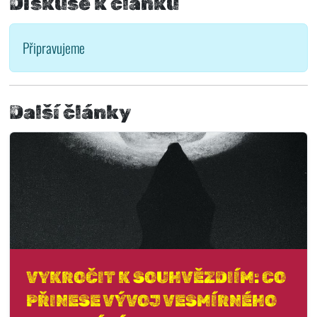
Diskuse k článku
Připravujeme
Další články
VYKROČIT K SOUHVĚZDIÍM: CO
PŘINESE VÝVOJ VESMÍRNÉHO