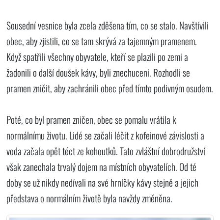
Sousední vesnice byla zcela zděšena tím, co se stalo. Navštívili
obec, aby zjistili, co se tam skrývá za tajemným pramenem.
Když spatřili všechny obyvatele, kteří se plazili po zemi a
žadonili o další doušek kávy, byli znechuceni. Rozhodli se
pramen zničit, aby zachránili obec před tímto podivným osudem.
Poté, co byl pramen zničen, obec se pomalu vrátila k
normálnímu životu. Lidé se začali léčit z kofeinové závislosti a
voda začala opět téct ze kohoutků. Tato zvláštní dobrodružství
však zanechala trvalý dojem na místních obyvatelích. Od té
doby se už nikdy nedívali na své hrníčky kávy stejně a jejich
představa o normálním životě byla navždy změněna.