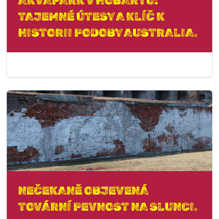
AKVAPARK V HOBARTU:
TAJEMNÉ ÚTESY A KLÍČ K
HISTORII PODOBY AUSTRALIA.
NEČEKANĚ OBJEVENÁ
TOVÁRNÍ PEVNOST NA SLUNCI.