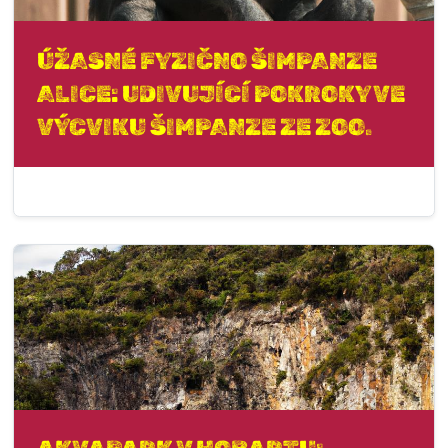
ÚŽASNÉ FYZIČNO ŠIMPANZE
ALICE: UDIVUJÍCÍ POKROKY VE
VÝCVIKU ŠIMPANZE ZE ZOO.