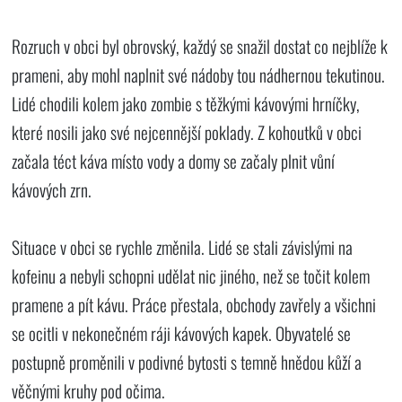
Rozruch v obci byl obrovský, každý se snažil dostat co nejblíže k
prameni, aby mohl naplnit své nádoby tou nádhernou tekutinou.
Lidé chodili kolem jako zombie s těžkými kávovými hrníčky,
které nosili jako své nejcennější poklady. Z kohoutků v obci
začala téct káva místo vody a domy se začaly plnit vůní
kávových zrn.
Situace v obci se rychle změnila. Lidé se stali závislými na
kofeinu a nebyli schopni udělat nic jiného, než se točit kolem
pramene a pít kávu. Práce přestala, obchody zavřely a všichni
se ocitli v nekonečném ráji kávových kapek. Obyvatelé se
postupně proměnili v podivné bytosti s temně hnědou kůží a
věčnými kruhy pod očima.