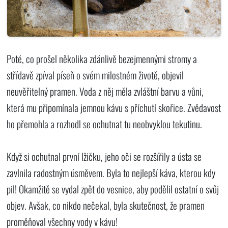
Poté, co prošel několika zdánlivě bezejmennými stromy a
střídavě zpíval píseň o svém milostném životě, objevil
neuvěřitelný pramen. Voda z něj měla zvláštní barvu a vůni,
která mu připomínala jemnou kávu s příchutí skořice. Zvědavost
ho přemohla a rozhodl se ochutnat tu neobvyklou tekutinu.
Když si ochutnal první lžičku, jeho oči se rozšířily a ústa se
zavlnila radostným úsměvem. Byla to nejlepší káva, kterou kdy
pil! Okamžitě se vydal zpět do vesnice, aby podělil ostatní o svůj
objev. Avšak, co nikdo nečekal, byla skutečnost, že pramen
proměňoval všechny vody v kávu!