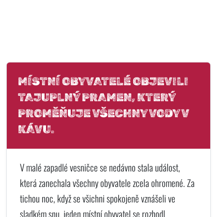
MÍSTNÍ OBYVATELÉ OBJEVILI
TAJUPLNÝ PRAMEN, KTERÝ
PROMĚŇUJE VŠECHNY VODY V
KÁVU.
V malé zapadlé vesničce se nedávno stala událost,
která zanechala všechny obyvatele zcela ohromené. Za
tichou noc, když se všichni spokojeně vznášeli ve
sladkém snu, jeden místní obyvatel se rozhodl