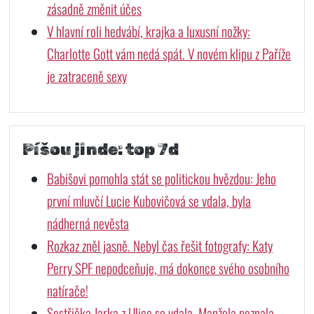
zásadně změnit účes
V hlavní roli hedvábí, krajka a luxusní nožky:
Charlotte Gott vám nedá spát. V novém klipu z Paříže
je zatraceně sexy
Píšou jinde: top 7d
Babišovi pomohla stát se politickou hvězdou: Jeho
první mluvčí Lucie Kubovičová se vdala, byla
nádherná nevěsta
Rozkaz zněl jasně. Nebyl čas řešit fotografy: Katy
Perry SPF nepodceňuje, má dokonce svého osobního
natírače!
Sestřička Jarka z Ulice se vdala. Manžela poznala