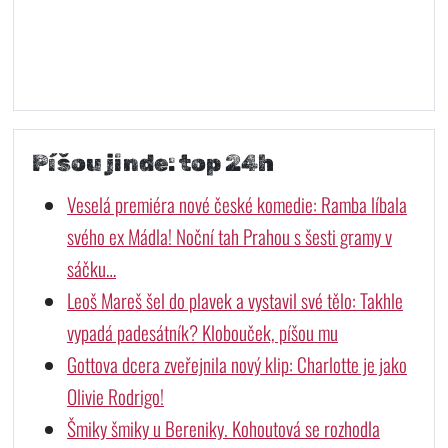
Píšou jinde: top 24h
Veselá premiéra nové české komedie: Ramba líbala
svého ex Mádla! Noční tah Prahou s šesti gramy v
sáčku…
Leoš Mareš šel do plavek a vystavil své tělo: Takhle
vypadá padesátník? Klobouček, píšou mu
Gottova dcera zveřejnila nový klip: Charlotte je jako
Olivie Rodrigo!
Šmiky šmiky u Bereniky. Kohoutová se rozhodla