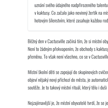
uznání svého údajného nadpřirozeného talentu
v kaktusy. Co začalo jako nevinný žertík na mís
hotovým šílenstvím, které zasahuje každou rod
Běžný den v Cactusville začíná tím, že si místní oby
Není to žádným překvapením, že obchody s kaktusy
přeměnu. To však není všechno, co se v Cactusvill
Místní školní děti se zapojují do skupinových cviče
objeví nějaký nový příchozí do města, je automati
soutěže. Je to takový místní rituál, který tělu i duš
Nejzajímavější je, že místní obyvatelé tvrdí, že se 