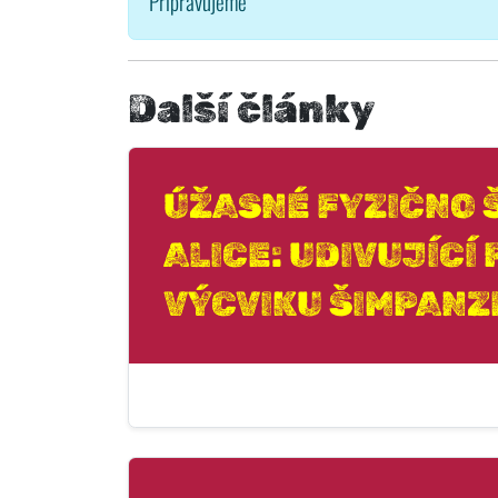
Připravujeme
Další články
ÚŽASNÉ FYZIČNO 
ALICE: UDIVUJÍCÍ
VÝCVIKU ŠIMPANZE