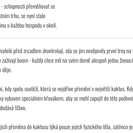
 - schopnosti přeměňovat se
tním trhu, se nyní stalo
inu a každou hospodu v okolí.
vatelé před zrcadlem zkontrolují, zda se jim neobjevily první trny na 
 zažívají boom - každý chce mít na svém domě alespoň jednu živouc
e děje.
ní, kdy spolu soutěží, která se nejdříve přemění v největší kaktus. Kd
cky vybaven speciálním křovákem, aby se mohl zapojit do této podivn
i dodává šťávu.
jejich přeměna do kaktusu týká pouze jejich fyzického těla, zatímco je