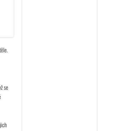
těle.
í
yž se
é
jich