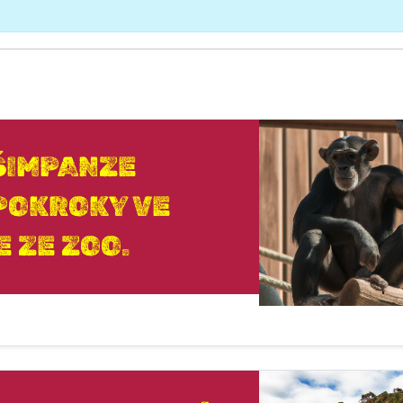
ŠIMPANZE
 POKROKY VE
 ZE ZOO.