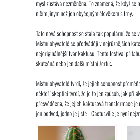
mysl zůstává nezměněna. To znamená, že když se ně
ničím jiným než jen obyčejným člověkem s trny.
Tato nová schopnost se stala tak populární, že se v 
Místní obyvatelé se předvádějí v nejrůznějších kate
nejoriginálnější tvar kaktusu. Tento festival přitahu
skutečná nebo jen další místní žertík.
Místní obyvatelé tvrdí, že jejich schopnost přeměň
někteří skeptici tvrdí, že je to jen způsob, jak přil
přesvědčena, že jejich kaktusová transformace je 
jen podvod, jedno je jisté - Cactusville je nyní n