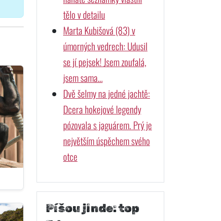
tělo v detailu
Marta Kubišová (83) v
úmorných vedrech: Udusil
se jí pejsek! Jsem zoufalá,
jsem sama…
Dvě šelmy na jedné jachtě:
Dcera hokejové legendy
pózovala s jaguárem. Prý je
největším úspěchem svého
otce
Píšou jinde: top