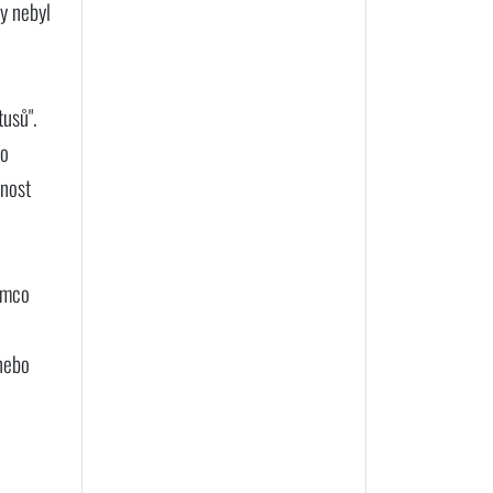
y nebyl
tusů".
bo
pnost
tímco
 nebo