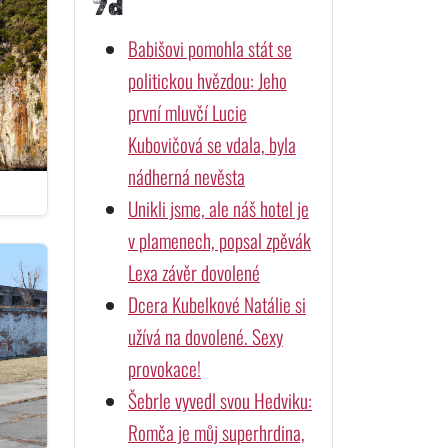
7d
Babišovi pomohla stát se
politickou hvězdou: Jeho
první mluvčí Lucie
Kubovičová se vdala, byla
nádherná nevěsta
Unikli jsme, ale náš hotel je
v plamenech, popsal zpěvák
Lexa závěr dovolené
Dcera Kubelkové Natálie si
užívá na dovolené. Sexy
provokace!
Šebrle vyvedl svou Hedviku:
Romča je můj superhrdina,