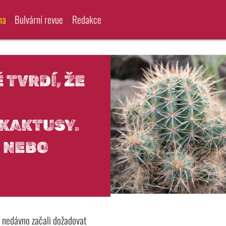
na
Bulvární revue
Redakce
 TVRDÍ, ŽE
 KAKTUSY.
D NEBO
e nedávno začali dožadovat