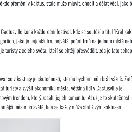
kdo přemění v kaktus, stále může mluvit, chodit a dělat věci, jako b
Cactusville koná každoroční festival, kde se soutěží o titul "Král kak
goriích, jako je nejdelší trn, největší počet trnů na jednom místě ne
je turisty z celého světa, kteří se chtějí přesvědčit, zda je tato scho
ovat se v kaktusy je skutečností, kterou bychom měli brát vážně. Za
ákat turisty a zvýšit ekonomiku města, většina lidí v Cactusville je
novým trendem, který zasáhl jejich komunitu. Ať už je to skutečnost
ejznámější město na světě, kde se každý může stát živým kaktusem.