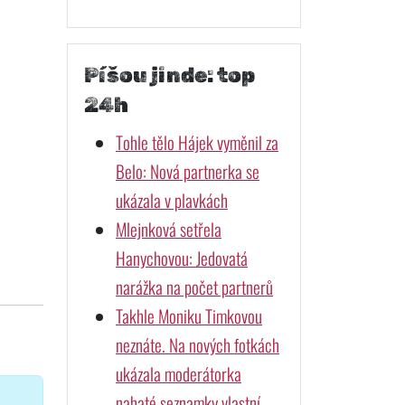
Píšou jinde: top
24h
Tohle tělo Hájek vyměnil za
Belo: Nová partnerka se
ukázala v plavkách
Mlejnková setřela
Hanychovou: Jedovatá
narážka na počet partnerů
Takhle Moniku Timkovou
neznáte. Na nových fotkách
ukázala moderátorka
nahaté seznamky vlastní