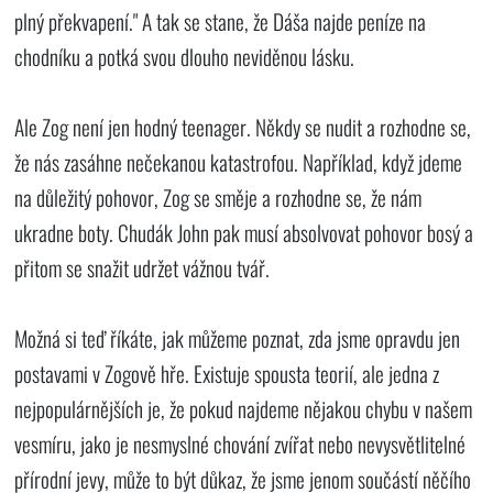
plný překvapení." A tak se stane, že Dáša najde peníze na
chodníku a potká svou dlouho neviděnou lásku.
Ale Zog není jen hodný teenager. Někdy se nudit a rozhodne se,
že nás zasáhne nečekanou katastrofou. Například, když jdeme
na důležitý pohovor, Zog se směje a rozhodne se, že nám
ukradne boty. Chudák John pak musí absolvovat pohovor bosý a
přitom se snažit udržet vážnou tvář.
Možná si teď říkáte, jak můžeme poznat, zda jsme opravdu jen
postavami v Zogově hře. Existuje spousta teorií, ale jedna z
nejpopulárnějších je, že pokud najdeme nějakou chybu v našem
vesmíru, jako je nesmyslné chování zvířat nebo nevysvětlitelné
přírodní jevy, může to být důkaz, že jsme jenom součástí něčího