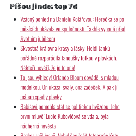
Píšou jinde: top 7d
Vzácný pohled na Danielu Kolářovou: Herečka se po
měsících ukázala ve společnosti. Takhle vypadá před
životním jubileem
Skvostná královna krásy a lásky. Heidi Janků
pořádně rozparádila fanoušky fotkou v plavkách.
Někteří nevěří, že je to ona!
To jsou výhledy! Orlando Bloom dováděl s mladou
modelkou. On ukázal svaly, ona zadeček. A pak jí
málem spadly plavky
Babišovi pomohla stát se politickou hvězdou: Jeho
první mluvčí Lucie Kubovičová se vdala, byla
nádherná nevěsta
Rozkaz zněl jasně. Nebyl čas řešit fotografy: Katy