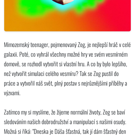
Mimozemský teenager, pojmenovaný Zog, je nejlepší hráč v celé
galaxii. Poté, co vyhrál všechny možné hry ve svém vesmírném
domově, se rozhodl vytvořit si vlastní hru. A co by bylo lepšího,
než vytvořit simulaci celého vesmíru? Tak se Zog pustil do
práce a vytvořil náš svět, plný postav s nejrůznějšími příběhy a
výzvami.
Zatímco my si myslíme, že žijeme normální životy, Zog se baví
sledováním našich dobrodružství a manipulací s našimi osudy.
Možná si říká: "Dneska je Dáša šťastná, tak jí dám šťastný den