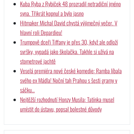
Kuba Ryba z Rybiček 48 prozradil netradiční jméno
syna. Třikrát kopnul a bylo jasno
Hitmaker Michal David chystá výjimečný večer. V
hlavní roli Depardieu!
Trumpově dceři Tiffany je přes 30, když ale odloží
svršky, vypadá jako školačka. Takhle si užívá na
stometrové jachtě
Veselá premiéra nové české komedie: Ramba líbala
svého ex Mádla! Noční tah Prahou s šesti gramy v
sáčku…
Nejtěžší rozhodnutí Honzy Musila: Tatínka musel
umístit do ústavu, popsal bolestné důvody