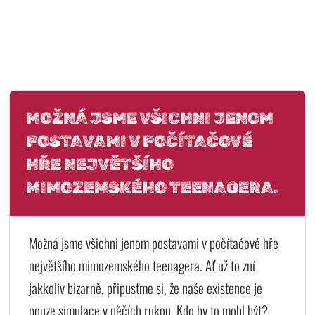
MOŽNÁ JSME VŠICHNI JENOM
POSTAVAMI V POČÍTAČOVÉ
HŘE NEJVĚTŠÍHO
MIMOZEMSKÉHO TEENAGERA.
Možná jsme všichni jenom postavami v počítačové hře
největšího mimozemského teenagera. Ať už to zní
jakkoliv bizarně, připusťme si, že naše existence je
pouze simulace v něčích rukou. Kdo by to mohl být?