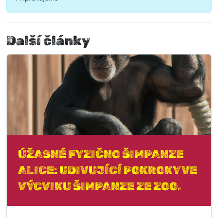
Další články
ÚŽASNÉ FYZIČNO ŠIMPANZE
ALICE: UDIVUJÍCÍ POKROKY VE
VÝCVIKU ŠIMPANZE ZE ZOO.