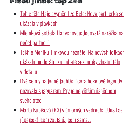
Píšou jinde: top 24h
Tohle tělo Hájek vyměnil za Belo: Nová partnerka se
ukázala v plavkách
Mlejnková setřela Hanychovou: Jedovatá narážka na
počet partnerů
Takhle Moniku Timkovou neznáte. Na nových fotkách
ukázala moderátorka nahaté seznamky vlastní tělo
v detailu
Dvě šelmy na jedné jachtě: Dcera hokejové legendy
pózovala s jaguárem. Prý je největším úspěchem
svého otce
Marta Kubišová (83) v úmorných vedrech: Udusil se
jí pejsek! Jsem zoufalá, jsem sama…