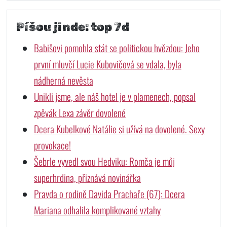
Píšou jinde: top 7d
Babišovi pomohla stát se politickou hvězdou: Jeho
první mluvčí Lucie Kubovičová se vdala, byla
nádherná nevěsta
Unikli jsme, ale náš hotel je v plamenech, popsal
zpěvák Lexa závěr dovolené
Dcera Kubelkové Natálie si užívá na dovolené. Sexy
provokace!
Šebrle vyvedl svou Hedviku: Romča je můj
superhrdina, přiznává novinářka
Pravda o rodině Davida Prachaře (67): Dcera
Mariana odhalila komplikované vztahy