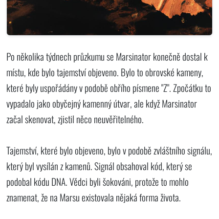
Po několika týdnech průzkumu se Marsinator konečně dostal k
místu, kde bylo tajemství objeveno. Bylo to obrovské kameny,
které byly uspořádány v podobě obřího písmene "Z". Zpočátku to
vypadalo jako obyčejný kamenný útvar, ale když Marsinator
začal skenovat, zjistil něco neuvěřitelného.
Tajemství, které bylo objeveno, bylo v podobě zvláštního signálu,
který byl vysílán z kamenů. Signál obsahoval kód, který se
podobal kódu DNA. Vědci byli šokováni, protože to mohlo
znamenat, že na Marsu existovala nějaká forma života.