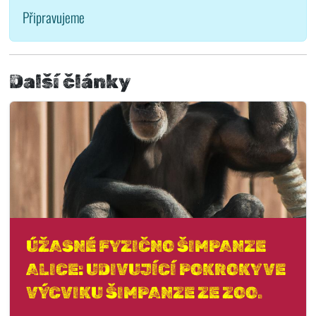
Připravujeme
Další články
ÚŽASNÉ FYZIČNO ŠIMPANZE
ALICE: UDIVUJÍCÍ POKROKY VE
VÝCVIKU ŠIMPANZE ZE ZOO.