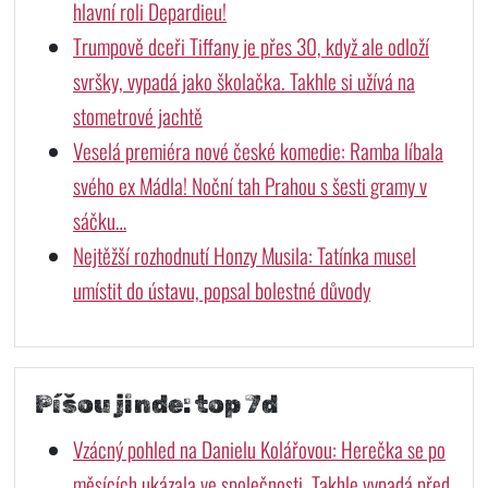
hlavní roli Depardieu!
Trumpově dceři Tiffany je přes 30, když ale odloží
svršky, vypadá jako školačka. Takhle si užívá na
stometrové jachtě
Veselá premiéra nové české komedie: Ramba líbala
svého ex Mádla! Noční tah Prahou s šesti gramy v
sáčku…
Nejtěžší rozhodnutí Honzy Musila: Tatínka musel
umístit do ústavu, popsal bolestné důvody
Píšou jinde: top 7d
Vzácný pohled na Danielu Kolářovou: Herečka se po
měsících ukázala ve společnosti. Takhle vypadá před