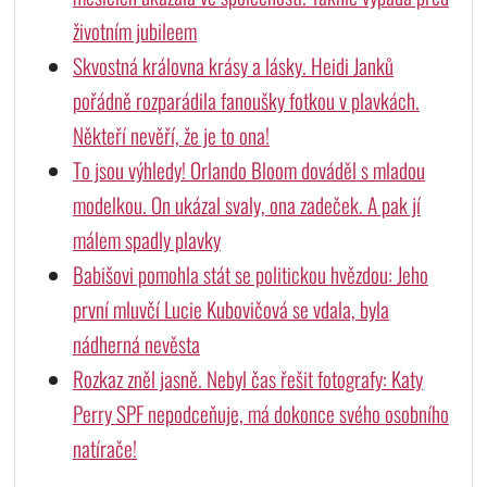
životním jubileem
Skvostná královna krásy a lásky. Heidi Janků
pořádně rozparádila fanoušky fotkou v plavkách.
Někteří nevěří, že je to ona!
To jsou výhledy! Orlando Bloom dováděl s mladou
modelkou. On ukázal svaly, ona zadeček. A pak jí
málem spadly plavky
Babišovi pomohla stát se politickou hvězdou: Jeho
první mluvčí Lucie Kubovičová se vdala, byla
nádherná nevěsta
Rozkaz zněl jasně. Nebyl čas řešit fotografy: Katy
Perry SPF nepodceňuje, má dokonce svého osobního
natírače!