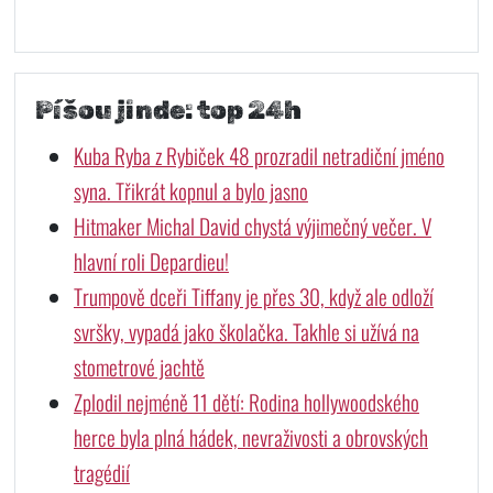
Píšou jinde: top 24h
Kuba Ryba z Rybiček 48 prozradil netradiční jméno
syna. Třikrát kopnul a bylo jasno
Hitmaker Michal David chystá výjimečný večer. V
hlavní roli Depardieu!
Trumpově dceři Tiffany je přes 30, když ale odloží
svršky, vypadá jako školačka. Takhle si užívá na
stometrové jachtě
Zplodil nejméně 11 dětí: Rodina hollywoodského
herce byla plná hádek, nevraživosti a obrovských
tragédií