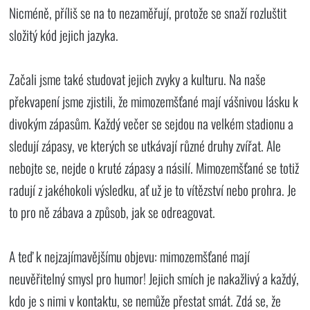
Nicméně, příliš se na to nezaměřují, protože se snaží rozluštit
složitý kód jejich jazyka.
Začali jsme také studovat jejich zvyky a kulturu. Na naše
překvapení jsme zjistili, že mimozemšťané mají vášnivou lásku k
divokým zápasům. Každý večer se sejdou na velkém stadionu a
sledují zápasy, ve kterých se utkávají různé druhy zvířat. Ale
nebojte se, nejde o kruté zápasy a násilí. Mimozemšťané se totiž
radují z jakéhokoli výsledku, ať už je to vítězství nebo prohra. Je
to pro ně zábava a způsob, jak se odreagovat.
A teď k nejzajímavějšímu objevu: mimozemšťané mají
neuvěřitelný smysl pro humor! Jejich smích je nakažlivý a každý,
kdo je s nimi v kontaktu, se nemůže přestat smát. Zdá se, že