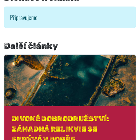
Připravujeme
Další články
DIVOKÉ DOBRODRUŽSTVÍ:
ZÁHADNÁ RELIKVIE SE
SKRÝVÁ V DOBŘE