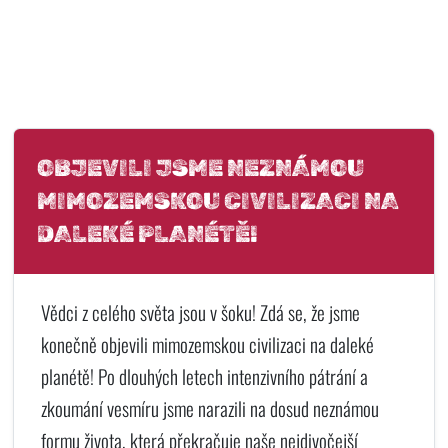
OBJEVILI JSME NEZNÁMOU
MIMOZEMSKOU CIVILIZACI NA
DALEKÉ PLANÉTĚ!
Vědci z celého světa jsou v šoku! Zdá se, že jsme
konečně objevili mimozemskou civilizaci na daleké
planétě! Po dlouhých letech intenzivního pátrání a
zkoumání vesmíru jsme narazili na dosud neznámou
formu života, která překračuje naše nejdivočejší