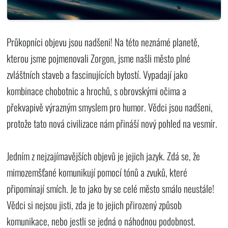
Průkopníci objevu jsou nadšeni! Na této neznámé planetě,
kterou jsme pojmenovali Zorgon, jsme našli město plné
zvláštních staveb a fascinujících bytostí. Vypadají jako
kombinace chobotnic a hrochů, s obrovskými očima a
překvapivě výrazným smyslem pro humor. Vědci jsou nadšeni,
protože tato nová civilizace nám přináší nový pohled na vesmír.
Jedním z nejzajímavějších objevů je jejich jazyk. Zdá se, že
mimozemšťané komunikují pomocí tónů a zvuků, které
připomínají smích. Je to jako by se celé město smálo neustále!
Vědci si nejsou jisti, zda je to jejich přirozený způsob
komunikace, nebo jestli se jedná o náhodnou podobnost.