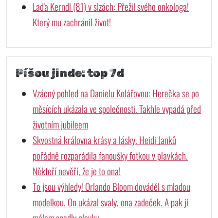
Laďa Kerndl (81) v slzách: Přežil svého onkologa!
Který mu zachránil život!
Píšou jinde: top 7d
Vzácný pohled na Danielu Kolářovou: Herečka se po
měsících ukázala ve společnosti. Takhle vypadá před
životním jubileem
Skvostná královna krásy a lásky. Heidi Janků
pořádně rozparádila fanoušky fotkou v plavkách.
Někteří nevěří, že je to ona!
To jsou výhledy! Orlando Bloom dováděl s mladou
modelkou. On ukázal svaly, ona zadeček. A pak jí
málem spadly plavky