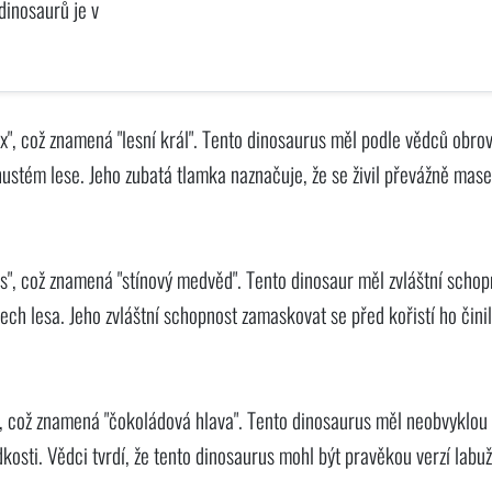
dinosaurů je v
x", což znamená "lesní král". Tento dinosaurus měl podle vědců obro
ustém lese. Jeho zubatá tlamka naznačuje, že se živil převážně mas
", což znamená "stínový medvěd". Tento dinosaur měl zvláštní schop
ech lesa. Jeho zvláštní schopnost zamaskovat se před kořistí ho čini
 což znamená "čokoládová hlava". Tento dinosaurus měl neobvyklou
kosti. Vědci tvrdí, že tento dinosaurus mohl být pravěkou verzí labuž