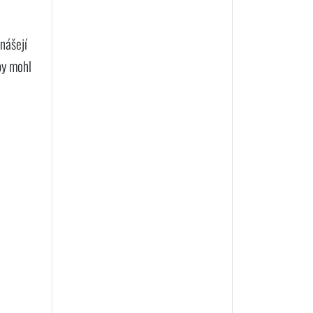
nášejí
by mohl