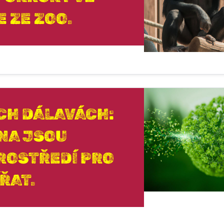
 ZE ZOO.
CH DÁLAVÁCH:
NA JSOU
ROSTŘEDÍ PRO
ŘAT.