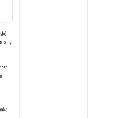
vské
em a byl
nost
la
níka,