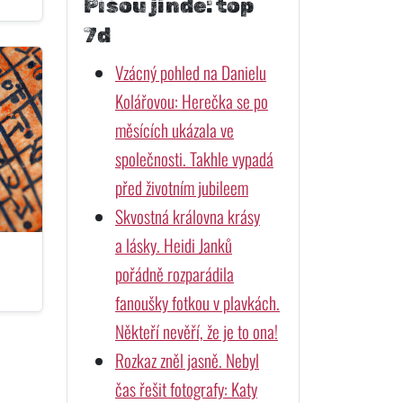
Píšou jinde: top
7d
Vzácný pohled na Danielu
Kolářovou: Herečka se po
měsících ukázala ve
společnosti. Takhle vypadá
před životním jubileem
Skvostná královna krásy
a lásky. Heidi Janků
pořádně rozparádila
fanoušky fotkou v plavkách.
Někteří nevěří, že je to ona!
Rozkaz zněl jasně. Nebyl
čas řešit fotografy: Katy