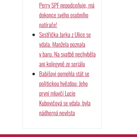
Perry SPF nepodceňuje, má
dokonce svého osobního
natírače!
Sestřička Jarka z Ulice se
vdala. Manžela poznala
v baru. Na svatbě nechyběla
ani kolegyně ze seriálu
Babišovi pomohla stát se
politickou hvězdou: Jeho
první mluvčí Lucie
Kubovičová se vdala, byla
nádherná nevěsta