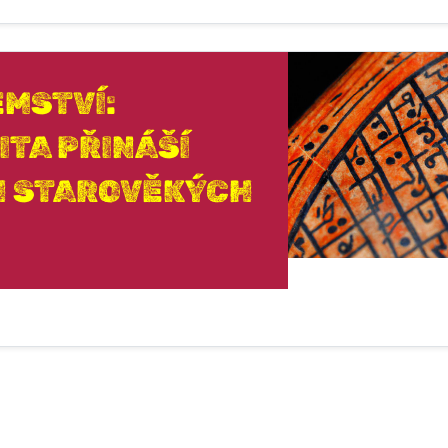
MSTVÍ:
ITA PŘINÁŠÍ
H STAROVĚKÝCH