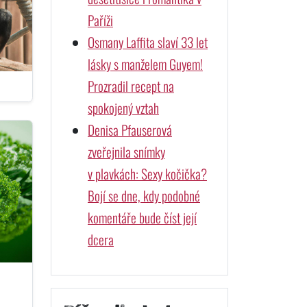
Paříži
Osmany Laffita slaví 33 let
lásky s manželem Guyem!
Prozradil recept na
spokojený vztah
Denisa Pfauserová
zveřejnila snímky
v plavkách: Sexy kočička?
Bojí se dne, kdy podobné
komentáře bude číst její
dcera