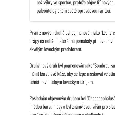
než výhry ve sportce, protože objev tří nových 
paleontologickém světě opravdovou raritou.
První z nových druhů byl pojmenován jako "Leshyre
drápy na nohách, které mu pomáhaly při lovech v h
skvělým loveckým predátorem.
Druhý nový druh byl pojmenován jako "Sombraursus
měnit barvu své kůže, aby se lépe maskoval ve stín
téměř neviditelným loveckým strojem.
Posledním objeveným druhem byl "Chococephalus",
hnědou barvu hlavy a byl známý svou vášní pro slad
který se živil převážně ovocem a sladkostmi.