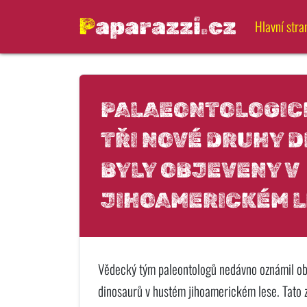
Paparazzi.cz
Hlavní stra
PALAEONTOLOGIC
TŘI NOVÉ DRUHY 
BYLY OBJEVENY V
JIHOAMERICKÉM 
Vědecký tým paleontologů nedávno oznámil obj
dinosaurů v hustém jihoamerickém lese. Tato z