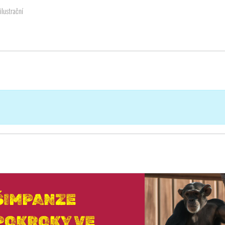
ilustrační
ŠIMPANZE
 POKROKY VE