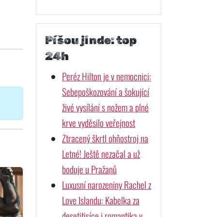
Píšou jinde: top
24h
Peréz Hilton je v nemocnici:
Sebepoškozování a šokující
živé vysílání s nožem a plné
krve vyděsilo veřejnost
Ztracený škrtl ohňostroj na
Letné! Ještě nezačal a už
boduje u Pražanů
Luxusní narozeniny Rachel z
Love Islandu: Kabelka za
desetitisíce i romantika v