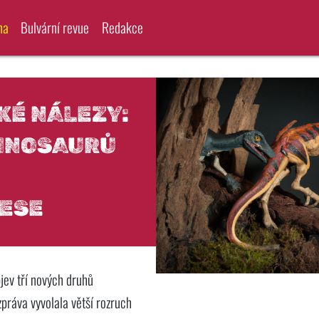
na
Bulvární revue
Redakce
KÉ NÁLEZY:
DINOSAURŮ
LESE
ev tří nových druhů
práva vyvolala větší rozruch