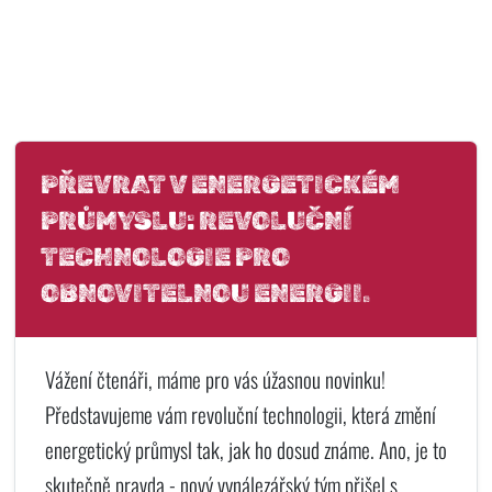
PŘEVRAT V ENERGETICKÉM
PRŮMYSLU: REVOLUČNÍ
TECHNOLOGIE PRO
OBNOVITELNOU ENERGII.
Vážení čtenáři, máme pro vás úžasnou novinku!
Představujeme vám revoluční technologii, která změní
energetický průmysl tak, jak ho dosud známe. Ano, je to
skutečně pravda - nový vynálezářský tým přišel s