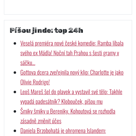
Píšou jinde: top 24h
Veselá premiéra nové české komedie: Ramba líbala
svého ex Mádla! Noční tah Prahou s šesti gramy v
sáčku…
Gottova dcera zveřejnila nový klip: Charlotte je jako
Olivie Rodrigo!
Leoš Mareš šel do plavek a vystavil své tělo: Takhle
vypadá padesátník? Klobouček, píšou mu
Šmiky šmiky u Bereniky. Kohoutová se rozhodla
zásadně změnit účes
Daniela Brzobohatá je ohromena Islandem: