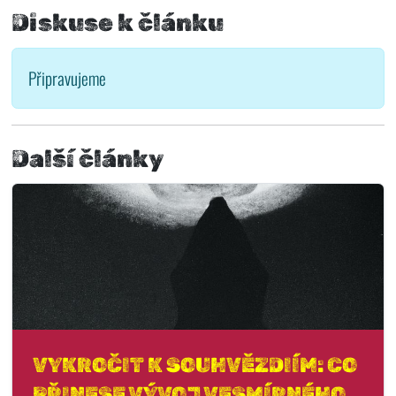
Diskuse k článku
Připravujeme
Další články
VYKROČIT K SOUHVĚZDIÍM: CO
PŘINESE VÝVOJ VESMÍRNÉHO