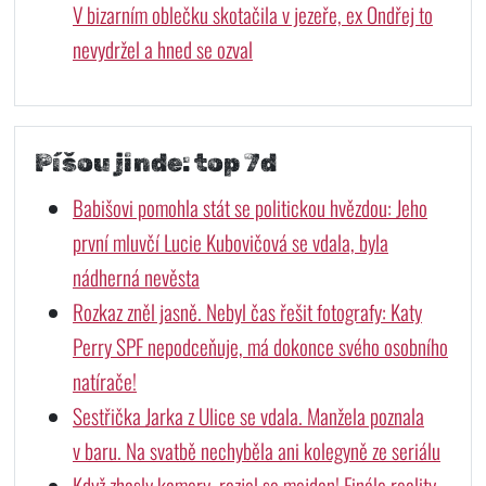
V bizarním oblečku skotačila v jezeře, ex Ondřej to
nevydržel a hned se ozval
Píšou jinde: top 7d
Babišovi pomohla stát se politickou hvězdou: Jeho
první mluvčí Lucie Kubovičová se vdala, byla
nádherná nevěsta
Rozkaz zněl jasně. Nebyl čas řešit fotografy: Katy
Perry SPF nepodceňuje, má dokonce svého osobního
natírače!
Sestřička Jarka z Ulice se vdala. Manžela poznala
v baru. Na svatbě nechyběla ani kolegyně ze seriálu
Když zhasly kamery, rozjel se mejdan! Finále reality