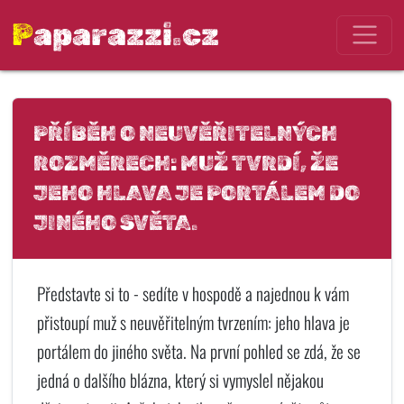
Paparazzi.cz
PŘÍBĚH O NEUVĚŘITELNÝCH
ROZMĚRECH: MUŽ TVRDÍ, ŽE
JEHO HLAVA JE PORTÁLEM DO
JINÉHO SVĚTA.
Představte si to - sedíte v hospodě a najednou k vám
přistoupí muž s neuvěřitelným tvrzením: jeho hlava je
portálem do jiného světa. Na první pohled se zdá, že se
jedná o dalšího blázna, který si vymyslel nějakou