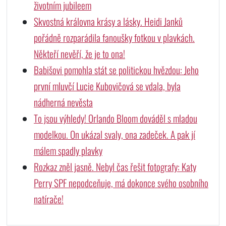
životním jubileem
Skvostná královna krásy a lásky. Heidi Janků
pořádně rozparádila fanoušky fotkou v plavkách.
Někteří nevěří, že je to ona!
Babišovi pomohla stát se politickou hvězdou: Jeho
první mluvčí Lucie Kubovičová se vdala, byla
nádherná nevěsta
To jsou výhledy! Orlando Bloom dováděl s mladou
modelkou. On ukázal svaly, ona zadeček. A pak jí
málem spadly plavky
Rozkaz zněl jasně. Nebyl čas řešit fotografy: Katy
Perry SPF nepodceňuje, má dokonce svého osobního
natírače!