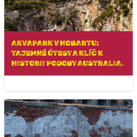
AKVAPARK V HOBARTU:
TAJEMNÉ ÚTESY A KLÍČ K
HISTORII PODOBY AUSTRALIA.