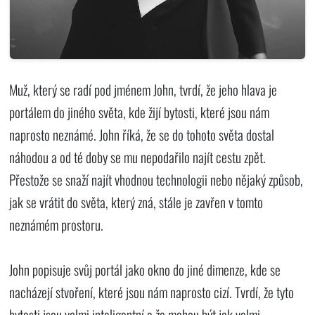
Muž, který se radí pod jménem John, tvrdí, že jeho hlava je
portálem do jiného světa, kde žijí bytosti, které jsou nám
naprosto neznámé. John říká, že se do tohoto světa dostal
náhodou a od té doby se mu nepodařilo najít cestu zpět.
Přestože se snaží najít vhodnou technologii nebo nějaký způsob,
jak se vrátit do světa, který zná, stále je zavřen v tomto
neznámém prostoru.
John popisuje svůj portál jako okno do jiné dimenze, kde se
nacházejí stvoření, které jsou nám naprosto cizí. Tvrdí, že tyto
bytosti jsou velmi inteligentní a že mohou být jak velmi