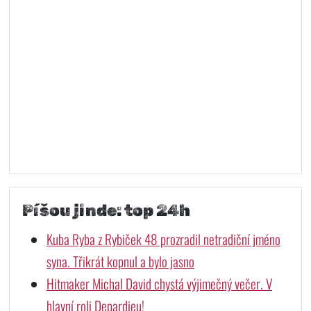
Píšou jinde: top 24h
Kuba Ryba z Rybiček 48 prozradil netradiční jméno
syna. Třikrát kopnul a bylo jasno
Hitmaker Michal David chystá výjimečný večer. V
hlavní roli Depardieu!