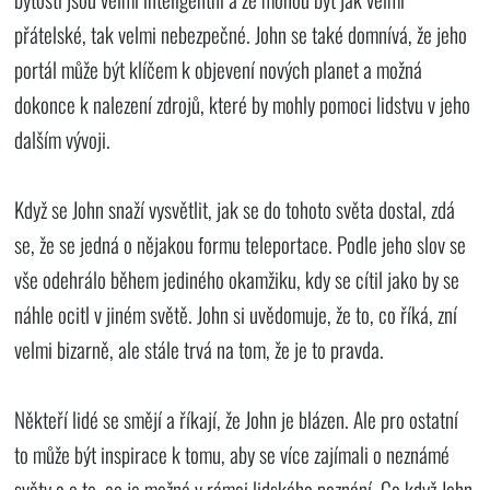
přátelské, tak velmi nebezpečné. John se také domnívá, že jeho
portál může být klíčem k objevení nových planet a možná
dokonce k nalezení zdrojů, které by mohly pomoci lidstvu v jeho
dalším vývoji.
Když se John snaží vysvětlit, jak se do tohoto světa dostal, zdá
se, že se jedná o nějakou formu teleportace. Podle jeho slov se
vše odehrálo během jediného okamžiku, kdy se cítil jako by se
náhle ocitl v jiném světě. John si uvědomuje, že to, co říká, zní
velmi bizarně, ale stále trvá na tom, že je to pravda.
Někteří lidé se smějí a říkají, že John je blázen. Ale pro ostatní
to může být inspirace k tomu, aby se více zajímali o neznámé
světy a o to, co je možné v rámci lidského poznání. Co když John