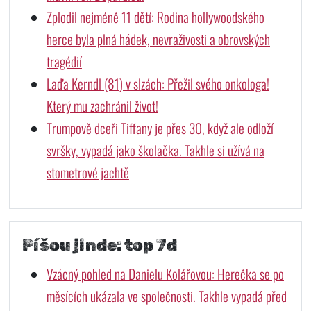
Zplodil nejméně 11 dětí: Rodina hollywoodského
herce byla plná hádek, nevraživosti a obrovských
tragédií
Laďa Kerndl (81) v slzách: Přežil svého onkologa!
Který mu zachránil život!
Trumpově dceři Tiffany je přes 30, když ale odloží
svršky, vypadá jako školačka. Takhle si užívá na
stometrové jachtě
Píšou jinde: top 7d
Vzácný pohled na Danielu Kolářovou: Herečka se po
měsících ukázala ve společnosti. Takhle vypadá před