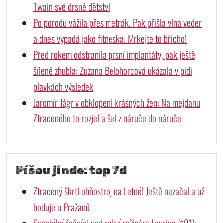
Twain své drsné dětství
Po porodu vážila přes metrák. Pak přišla vlna veder
a dnes vypadá jako fitneska. Mrkejte to břicho!
Před rokem odstranila prsní implantáty, pak ještě
šíleně zhubla: Zuzana Belohorcová ukázala v pidi
plavkách výsledek
Jaromír Jágr v obklopení krásných žen: Na mejdanu
Ztraceného to rozjel a šel z náruče do náruče
Píšou jinde: top 7d
Ztracený škrtl ohňostroj na Letné! Ještě nezačal a už
boduje u Pražanů
Speciální řečníci nad rakví režiséra Laurina (†91):