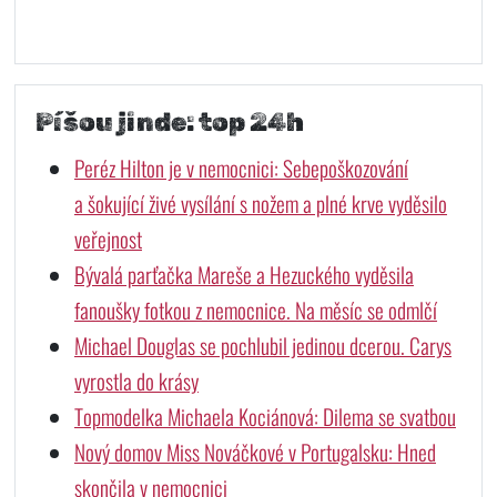
Píšou jinde: top 24h
Peréz Hilton je v nemocnici: Sebepoškozování
a šokující živé vysílání s nožem a plné krve vyděsilo
veřejnost
Bývalá parťačka Mareše a Hezuckého vyděsila
fanoušky fotkou z nemocnice. Na měsíc se odmlčí
Michael Douglas se pochlubil jedinou dcerou. Carys
vyrostla do krásy
Topmodelka Michaela Kociánová: Dilema se svatbou
Nový domov Miss Nováčkové v Portugalsku: Hned
skončila v nemocnici