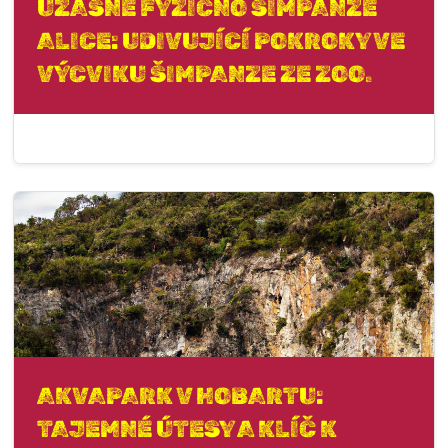
ÚŽASNÉ FYZIČNO ŠIMPANZE
ALICE: UDIVUJÍCÍ POKROKY VE
VÝCVIKU ŠIMPANZE ZE ZOO.
AKVAPARK V HOBARTU:
TAJEMNÉ ÚTESY A KLÍČ K