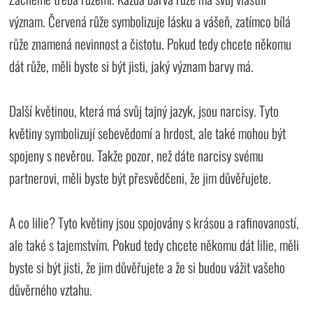
význam. Červená růže symbolizuje lásku a vášeň, zatímco bílá
růže znamená nevinnost a čistotu. Pokud tedy chcete někomu
dát růže, měli byste si být jisti, jaký význam barvy má.
Další květinou, která má svůj tajný jazyk, jsou narcisy. Tyto
květiny symbolizují sebevědomí a hrdost, ale také mohou být
spojeny s nevěrou. Takže pozor, než dáte narcisy svému
partnerovi, měli byste být přesvědčeni, že jim důvěřujete.
A co lilie? Tyto květiny jsou spojovány s krásou a rafinovaností,
ale také s tajemstvím. Pokud tedy chcete někomu dát lilie, měli
byste si být jisti, že jim důvěřujete a že si budou vážit vašeho
důvěrného vztahu.