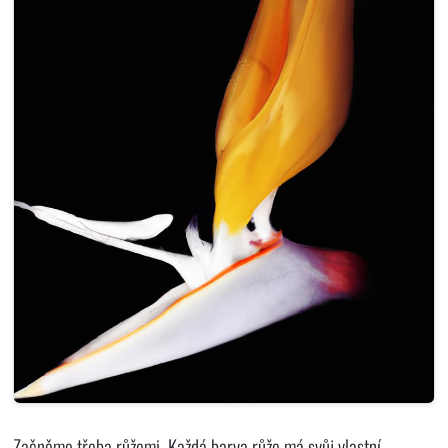
Začněme třeba růžemi. Každá barva růže má svůj vlastní