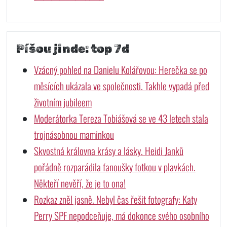
Píšou jinde: top 7d
Vzácný pohled na Danielu Kolářovou: Herečka se po
měsících ukázala ve společnosti. Takhle vypadá před
životním jubileem
Moderátorka Tereza Tobiášová se ve 43 letech stala
trojnásobnou maminkou
Skvostná královna krásy a lásky. Heidi Janků
pořádně rozparádila fanoušky fotkou v plavkách.
Někteří nevěří, že je to ona!
Rozkaz zněl jasně. Nebyl čas řešit fotografy: Katy
Perry SPF nepodceňuje, má dokonce svého osobního