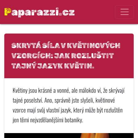
Paparazzi.cz
SKRYTÁ SÍLA V KVĚTINOVÝCH
VZORCÍCH: JAK ROZLUŠTIT
TAJNÝ JAZYK KVĚTIN.
Květiny jsou krásné a vonné, ale málokdo ví, že skrývají
tajné poselství. Ano, správně jste slyšeli, květinové
vzorce mají svůj vlastní jazyk, který může být rozluštěn
jen těmi nejvzdělanějšími botaniky.