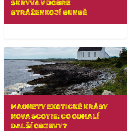
SKRÝVÁ V DOBŘE
STRÁŽENKOJÍ GUNGĚ
MAGNETY EXOTICKÉ KRÁSY
NOVA SCOTIE: CO ODHALÍ
DALŠÍ OBJEVY?