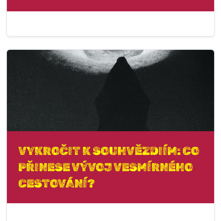
VYKROČIT K SOUHVĚZDIÍM: CO
PŘINESE VÝVOJ VESMÍRNÉHO
CESTOVÁNÍ?