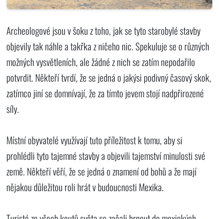
Archeologové jsou v šoku z toho, jak se tyto starobylé stavby
objevily tak náhle a takřka z ničeho nic. Spekuluje se o různých
možných vysvětleních, ale žádné z nich se zatím nepodařilo
potvrdit. Někteří tvrdí, že se jedná o jakýsi podivný časový skok,
zatímco jiní se domnívají, že za tímto jevem stojí nadpřirozené
síly.
Místní obyvatelé využívají tuto příležitost k tomu, aby si
prohlédli tyto tajemné stavby a objevili tajemství minulosti své
země. Někteří věří, že se jedná o znamení od bohů a že mají
nějakou důležitou roli hrát v budoucnosti Mexika.
Turisté ze všech koutů světa se začali hrnout do mexických