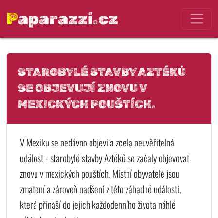
Paparazzi.cz
STAROBYLÉ STAVBY AZTÉKŮ
SE OBJEVUJÍ ZNOVU V
MEXICKÝCH POUŠTÍCH.
V Mexiku se nedávno objevila zcela neuvěřitelná
událost - starobylé stavby Aztéků se začaly objevovat
znovu v mexických pouštích. Místní obyvatelé jsou
zmatení a zároveň nadšení z této záhadné události,
která přináší do jejich každodenního života náhlé