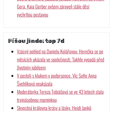
Gera. Kaia Gerber ovšem zároveň stále děsí
vychrtlou postavou
Píšou jinde: top 7d
Vzácný pohled na Danielu Kolářovou: Herečka se po
měsících ukázala ve společnosti. Takhle vypadá před
životním jubileem
V posteli s klukem v podprsence. Víc Sofie Anna
Švehlíková neukázala
Moderátorka Tereza Tobiášová se ve 43 letech stala
trojnásobnou maminkou
Skvostná královna krásy a lásky. Heidi Janků