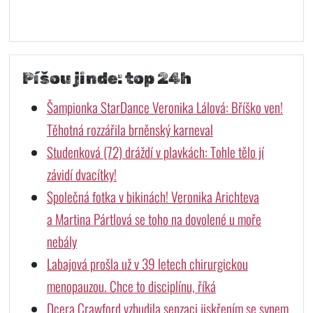
Píšou jinde: top 24h
Šampionka StarDance Veronika Lálová: Bříško ven!
Těhotná rozzářila brněnský karneval
Studenková (72) dráždí v plavkách: Tohle tělo jí
závidí dvacítky!
Společná fotka v bikinách! Veronika Arichteva
a Martina Pártlová se toho na dovolené u moře
nebály
Labajová prošla už v 39 letech chirurgickou
menopauzou. Chce to disciplínu, říká
Dcera Crawford vzbudila senzaci jiskřením se synem