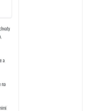
áchvaty
h.
e a
e na
 nimi