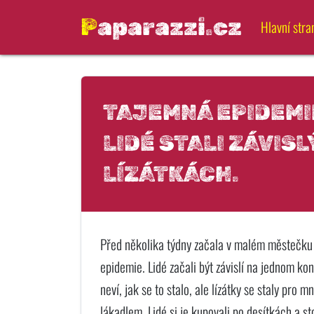
Paparazzi.cz
Hlavní stra
TAJEMNÁ EPIDEMIE
LIDÉ STALI ZÁVISL
LÍZÁTKÁCH.
Před několika týdny začala v malém městečku
epidemie. Lidé začali být závislí na jednom ko
neví, jak se to stalo, ale lízátky se staly pro 
lákadlem. Lidé si je kupovali po desítkách a s