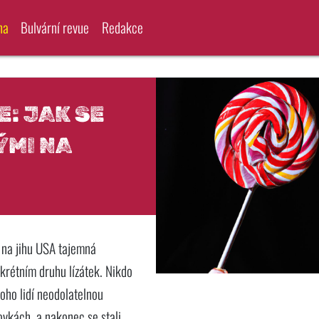
na
Bulvární revue
Redakce
: JAK SE
ÝMI NA
 na jihu USA tajemná
nkrétním druhu lízátek. Nikdo
mnoho lidí neodolatelnou
tovkách, a nakonec se stali