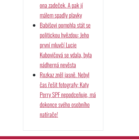
ona zadeček. A pak jí
málem spadly plavky
Babišovi pomohla stát se
politickou hvězdou: Jeho
první mluvčí Lucie
Kubovičová se vdala, byla
nádherná nevěsta
Rozkaz zněl jasně. Nebyl
čas řešit fotografy: Katy
Perry SPF nepodceňuje, má
dokonce svého osobního
natírače!