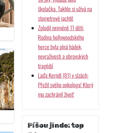
školačka. Takhle si užívá na
stometrové jachtě
Zplodil nejméně 11 dětí:
Rodina hollywoodského
herce byla plná hádek,
nevraživosti a obrovských
tragédií
Laďa Kerndl (81) v slzách:
Přežil svého onkologa! Který
mu zachránil život!
Píšou jinde: top