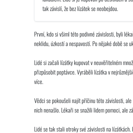
tak závislí, že bez lízátek se neobejdou.
První, kdo si všiml této podivné závislosti, byli lék
neklidu, úzkostí a nespavostí. Po nějaké době se uká
Lidé si začali lízátky kupovat v neuvěřitelném mno
přizpůsobit poptávce. Vyráběli lízátka v nejrůznější
více.
Vědci se pokoušeli najít příčinu této závislosti, al
nich nenašlo. Lékaři se snažili lidem pomoci, ale záv
Lidé se tak stali otroky své závislosti na lízátkách