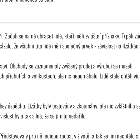
aři. Začali se na ně obracet lidé, kteří měli zvláštní příznaky. Trpěli z
zalo, že všichni tito lidé měli společný prvek - závislost na lízátkác
žství. Obchody se zaznamenaly zvýšený prodej a výrobci se museli
ch příchutích a velikostech, ale nic nepomáhalo. Lidé stále chtěli víc
e bez úspěchu. Lízátky byly testovány a zkoumány, ale nic zvláštního s
islost byla tak silná, že se jim to nedařilo.
. Představovaly pro ně jedinou radost v životě, a tak se jim nechtělo s