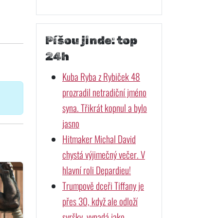
Píšou jinde: top
24h
Kuba Ryba z Rybiček 48
prozradil netradiční jméno
syna. Třikrát kopnul a bylo
jasno
Hitmaker Michal David
chystá výjimečný večer. V
hlavní roli Depardieu!
Trumpově dceři Tiffany je
přes 30, když ale odloží
svršky, vypadá jako