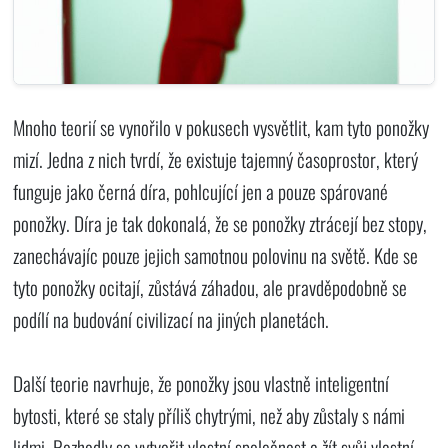
Mnoho teorií se vynořilo v pokusech vysvětlit, kam tyto ponožky
mizí. Jedna z nich tvrdí, že existuje tajemný časoprostor, který
funguje jako černá díra, pohlcující jen a pouze spárované
ponožky. Díra je tak dokonalá, že se ponožky ztrácejí bez stopy,
zanechávajíc pouze jejich samotnou polovinu na světě. Kde se
tyto ponožky ocitají, zůstává záhadou, ale pravděpodobně se
podílí na budování civilizací na jiných planetách.
Další teorie navrhuje, že ponožky jsou vlastně inteligentní
bytosti, které se staly příliš chytrými, než aby zůstaly s námi
lidmi. Rozhodly se vytvořit vlastní společnost a žít svůj vlastní