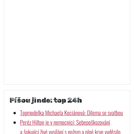
Píšou jinde: top 24h
Topmodelka Michaela Kociánová: Dilema se svatbou
Peréz Hilton je v nemocnici: Sebepoškozování
a šokující živé vysílání s nožem a plné krve vyděsilo