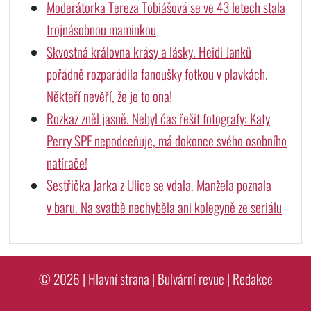
Moderátorka Tereza Tobiášová se ve 43 letech stala
trojnásobnou maminkou
Skvostná královna krásy a lásky. Heidi Janků
pořádně rozparádila fanoušky fotkou v plavkách.
Někteří nevěří, že je to ona!
Rozkaz zněl jasně. Nebyl čas řešit fotografy: Katy
Perry SPF nepodceňuje, má dokonce svého osobního
natírače!
Sestřička Jarka z Ulice se vdala. Manžela poznala
v baru. Na svatbě nechyběla ani kolegyně ze seriálu
© 2026 |
Hlavní strana
|
Bulvární revue
|
Redakce