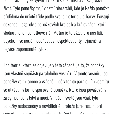
život. Tyto ponožky mají vlastní hierarchii, kde je každá ponožka
přidělena do určité třídy podle svého materiálu a barvy. Existují
dokonce i legendy o ponožkových králech a královnách, kteří
vládnou jejich ponožkové říši. Možná je to výzva pro nás lidi,
abychom se naučili oceňovat a respektovat i ty nejmenší a
nejvíce zapomenuté bytosti.
Jiná teorie, která se objevuje v této záhadě, je ta, že ponožky
jsou vlastně součástí paralelního vesmíru. V tomto vesmíru jsou
ponožky velmi cenné a vzácné. Lidé v tomto paralelním vesmíru
se utkávají v boji o spárované ponožky, které jsou považovány
za symbol bohatství a moci. V našem světě jsou však tyto
ponožky nedoceněny a neviditelné, protože jsme neschopni
vnímat jejich paralelní existenci. Možná je to výzva, abychom se