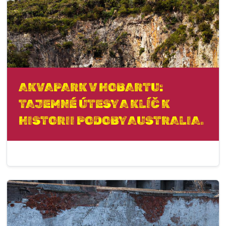
AKVAPARK V HOBARTU:
TAJEMNÉ ÚTESY A KLÍČ K
HISTORII PODOBY AUSTRALIA.