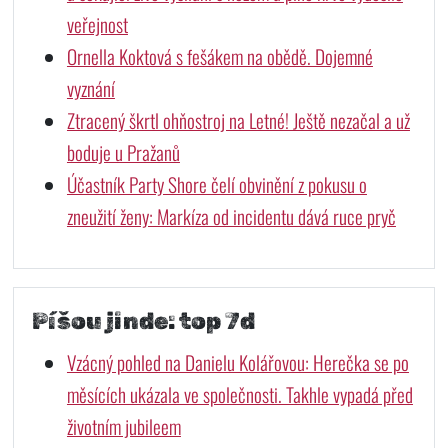
veřejnost
Ornella Koktová s fešákem na obědě. Dojemné
vyznání
Ztracený škrtl ohňostroj na Letné! Ještě nezačal a už
boduje u Pražanů
Účastník Party Shore čelí obvinění z pokusu o
zneužití ženy: Markíza od incidentu dává ruce pryč
Píšou jinde: top 7d
Vzácný pohled na Danielu Kolářovou: Herečka se po
měsících ukázala ve společnosti. Takhle vypadá před
životním jubileem