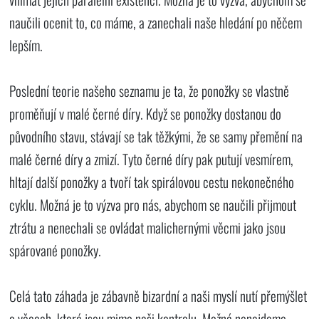
naučili ocenit to, co máme, a zanechali naše hledání po něčem
lepším.
Poslední teorie našeho seznamu je ta, že ponožky se vlastně
proměňují v malé černé díry. Když se ponožky dostanou do
původního stavu, stávají se tak těžkými, že se samy přemění na
malé černé díry a zmizí. Tyto černé díry pak putují vesmírem,
hltají další ponožky a tvoří tak spirálovou cestu nekonečného
cyklu. Možná je to výzva pro nás, abychom se naučili přijmout
ztrátu a nenechali se ovládat malichernými věcmi jako jsou
spárované ponožky.
Celá tato záhada je zábavně bizardní a naši myslí nutí přemýšlet
o věcech, které jsou mimo naši kontrolu. Možná nenajdeme