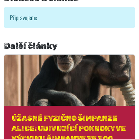
Připravujeme
Další články
ÚŽASNÉ FYZIČNO ŠIMPANZE
ALICE: UDIVUJÍCÍ POKROKY VE
VÝCVIKU ŠIMPANZE ZE ZOO.