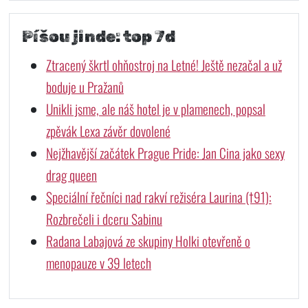
Píšou jinde: top 7d
Ztracený škrtl ohňostroj na Letné! Ještě nezačal a už
boduje u Pražanů
Unikli jsme, ale náš hotel je v plamenech, popsal
zpěvák Lexa závěr dovolené
Nejžhavější začátek Prague Pride: Jan Cina jako sexy
drag queen
Speciální řečníci nad rakví režiséra Laurina (†91):
Rozbrečeli i dceru Sabinu
Radana Labajová ze skupiny Holki otevřeně o
menopauze v 39 letech