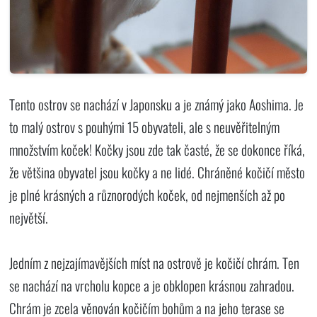
Tento ostrov se nachází v Japonsku a je známý jako Aoshima. Je
to malý ostrov s pouhými 15 obyvateli, ale s neuvěřitelným
množstvím koček! Kočky jsou zde tak časté, že se dokonce říká,
že většina obyvatel jsou kočky a ne lidé. Chráněné kočičí město
je plné krásných a různorodých koček, od nejmenších až po
největší.
Jedním z nejzajímavějších míst na ostrově je kočičí chrám. Ten
se nachází na vrcholu kopce a je obklopen krásnou zahradou.
Chrám je zcela věnován kočičím bohům a na jeho terase se