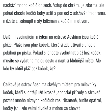
nachází mnoho kočičích soch. Vstup do chrámu je zdarma, ale
pokud chcete kočičí bohy uctít a pomoci s udržováním chrámu,
můžete si zakoupit malý talisman s kočičím motivem.
Dalším fascinujícím místem na ostrově Aoshima jsou kočičí
pláže. Pláže jsou plné koček, které si zde užívají slunce a
pobíhají po písku. Pokud si chcete vychutnat pláž bez koček,
musíte se vydat na malou cestu a najít si klidnější místo. Ale
kdo by chtěl pláž bez koček, že?
Celkově je ostrov Aoshima skvělým místem pro milovníky
koček, kteří si chtějí užít krásné japonské přírody a zároveň
poznat mnoho různých kočičích ras. Nicméně, buďte opatrní,
kočky jsou zde velmi divoké a mohou se chovat