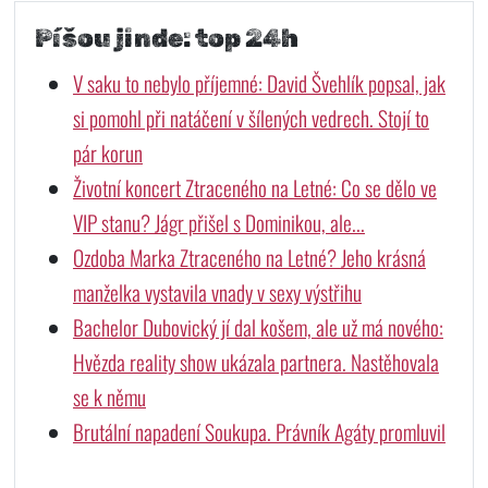
Píšou jinde: top 24h
V saku to nebylo příjemné: David Švehlík popsal, jak
si pomohl při natáčení v šílených vedrech. Stojí to
pár korun
Životní koncert Ztraceného na Letné: Co se dělo ve
VIP stanu? Jágr přišel s Dominikou, ale...
Ozdoba Marka Ztraceného na Letné? Jeho krásná
manželka vystavila vnady v sexy výstřihu
Bachelor Dubovický jí dal košem, ale už má nového:
Hvězda reality show ukázala partnera. Nastěhovala
se k němu
Brutální napadení Soukupa. Právník Agáty promluvil