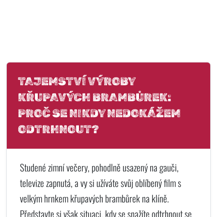
TAJEMSTVÍ VÝROBY
KŘUPAVÝCH BRAMBŮREK:
PROČ SE NIKDY NEDOKÁŽEM
ODTRHNOUT?
Studené zimní večery, pohodlně usazený na gauči,
televize zapnutá, a vy si užíváte svůj oblíbený film s
velkým hrnkem křupavých brambůrek na klíně.
Představte si však situaci, kdy se snažíte odtrhnout se