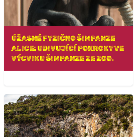
ÚŽASNÉ FYZIČNO ŠIMPANZE
ALICE: UDIVUJÍCÍ POKROKY VE
VÝCVIKU ŠIMPANZE ZE ZOO.