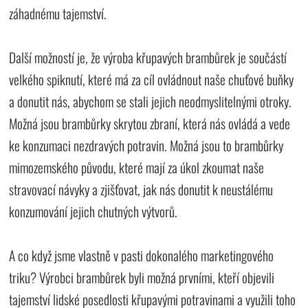
záhadnému tajemství.
Další možností je, že výroba křupavých brambůrek je součástí
velkého spiknutí, které má za cíl ovládnout naše chuťové buňky
a donutit nás, abychom se stali jejich neodmyslitelnými otroky.
Možná jsou brambůrky skrytou zbraní, která nás ovládá a vede
ke konzumaci nezdravých potravin. Možná jsou to brambůrky
mimozemského původu, které mají za úkol zkoumat naše
stravovací návyky a zjišťovat, jak nás donutit k neustálému
konzumování jejich chutných výtvorů.
A co když jsme vlastně v pasti dokonalého marketingového
triku? Výrobci brambůrek byli možná prvními, kteří objevili
tajemství lidské posedlosti křupavými potravinami a využili toho