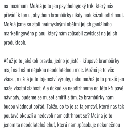
na maximum. Možná je to jen psychologický trik, který nás
přivádí k tomu, abychom brambůrky nikdy nedokázali odtrhnout.
Možná jsme se stali neúmyslnými oběťmi jejich geniálního
marketingového plánu, který nám způsobil závislost na jejich
produktech.
Ať už je to jakákoli pravda, jedno je jisté - křupavé brambůrky
mají nad námi nějakou neodolatelnou moc. Možná je to věc
vkusu, možná je to tajemství výroby, nebo možná je to prostě jen
naše vlastní slabost. Ale dokud se neodtrhneme od této křupavé
návnady, budeme se muset smířit s tím, že brambůrky nám
budou vládnout pořád. Takže, co to je za tajemství, které nás tak
poutavě okouzlí a nedovolí nám odtrhnout se? Možná je to
jenom ta neodolatelná chuť, která nám způsobuje nekonečnou