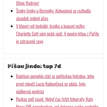
Olivie Rodrigo!
Šmiky šmiky u Bereniky. Kohoutová se rozhodla
zásadně změnit účes
V hlavní roli hedvábí, krajka a luxusní nožky:
Charlotte Gott vám nedá spát. V novém klipu z Paříže
je zatraceně sexy
Píšou jinde: top 7d
Babišovi pomohla stát se politickou hvězdou: Jeho
první mluvčí Lucie Kubovičová se vdala, byla
nádherná nevěsta
Rozkaz zněl jasně. Nebyl čas řešit fotografy: Katy
Perry SPF nepodceňuje, má dokonce svého osobního