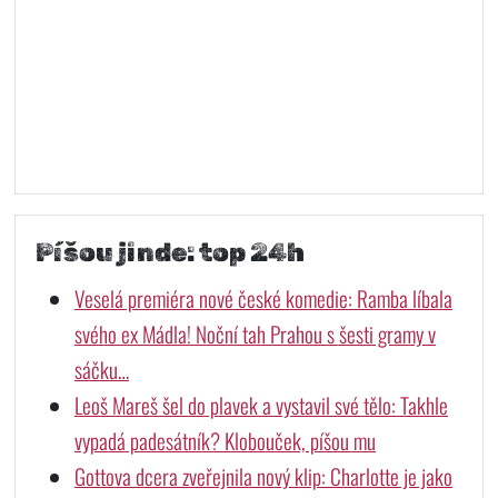
Píšou jinde: top 24h
Veselá premiéra nové české komedie: Ramba líbala
svého ex Mádla! Noční tah Prahou s šesti gramy v
sáčku…
Leoš Mareš šel do plavek a vystavil své tělo: Takhle
vypadá padesátník? Klobouček, píšou mu
Gottova dcera zveřejnila nový klip: Charlotte je jako