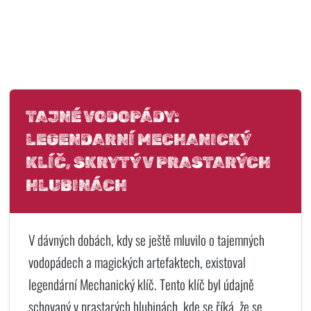
TAJNÉ VODOPÁDY:
LEGENDARNÍ MECHANICKÝ
KLÍČ, SKRYTÝ V PRASTARÝCH
HLUBINÁCH
V dávných dobách, kdy se ještě mluvilo o tajemných
vodopádech a magických artefaktech, existoval
legendární Mechanický klíč. Tento klíč byl údajně
schovaný v prastarých hlubinách, kde se říká, že se