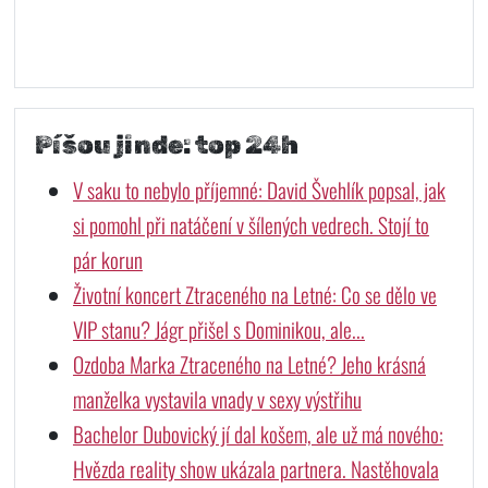
Píšou jinde: top 24h
V saku to nebylo příjemné: David Švehlík popsal, jak
si pomohl při natáčení v šílených vedrech. Stojí to
pár korun
Životní koncert Ztraceného na Letné: Co se dělo ve
VIP stanu? Jágr přišel s Dominikou, ale...
Ozdoba Marka Ztraceného na Letné? Jeho krásná
manželka vystavila vnady v sexy výstřihu
Bachelor Dubovický jí dal košem, ale už má nového:
Hvězda reality show ukázala partnera. Nastěhovala