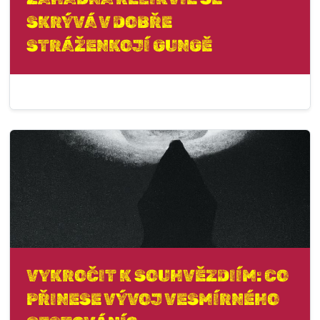
SKRÝVÁ V DOBŘE
STRÁŽENKOJÍ GUNGĚ
VYKROČIT K SOUHVĚZDIÍM: CO
PŘINESE VÝVOJ VESMÍRNÉHO