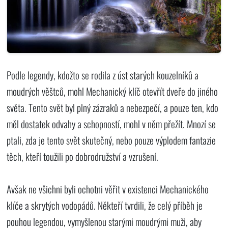
Podle legendy, kdožto se rodila z úst starých kouzelníků a
moudrých věštců, mohl Mechanický klíč otevřít dveře do jiného
světa. Tento svět byl plný zázraků a nebezpečí, a pouze ten, kdo
měl dostatek odvahy a schopností, mohl v něm přežít. Mnozí se
ptali, zda je tento svět skutečný, nebo pouze výplodem fantazie
těch, kteří toužili po dobrodružství a vzrušení.
Avšak ne všichni byli ochotni věřit v existenci Mechanického
klíče a skrytých vodopádů. Někteří tvrdili, že celý příběh je
pouhou legendou, vymyšlenou starými moudrými muži, aby