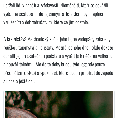
udrželi lidi v napětí a zvědavosti. Nicméně ti, kteří se odvážili
vydat na cestu za tímto tajemným artefaktem, byli naplněni
vzrušením a dobrodružstvím, které se jim dostalo.
A tak zůstává Mechanický klíč a jeho tajné vodopády zahaleny
rouškou tajemství a nejistoty. Možná jednoho dne někdo dokáže
odhalit jejich skutečnou podstatu a využít je k něčemu velkému
a neuvěřitelnému. Ale do té doby budou tyto legendy pouze
předmětem diskuzí a spekulací, které budou probírat do západu
slunce a ještě dál.