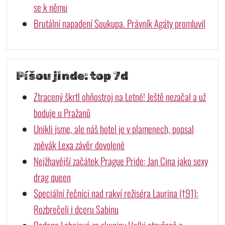
se k němu
Brutální napadení Soukupa. Právník Agáty promluvil
Píšou jinde: top 7d
Ztracený škrtl ohňostroj na Letné! Ještě nezačal a už
boduje u Pražanů
Unikli jsme, ale náš hotel je v plamenech, popsal
zpěvák Lexa závěr dovolené
Nejžhavější začátek Prague Pride: Jan Cina jako sexy
drag queen
Speciální řečníci nad rakví režiséra Laurina (†91):
Rozbrečeli i dceru Sabinu