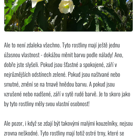
Ale to není zdaleka všechno. Tyto rostliny mají ještě jednu
úžasnou vlastnost - dokážou měnit barvu podle nálady! Ano,
dobře jste slyšeli. Pokud jsou šťastné a spokojené, září v
nejrůznějších odstínech zelené. Pokud jsou naštvané nebo
smutné, změní se na tmavě hnědou barvu. A pokud jsou
vzrušené nebo nadšené, září v sytě rudé barvě. Je to skoro jako
by tyto rostliny měly svou vlastní osobnost!
Ale pozor, i když se zdají být takovými malými kouzelníky, nejsou
zrovna neškodné. Tyto rostliny mají totiž ostré trny, které se