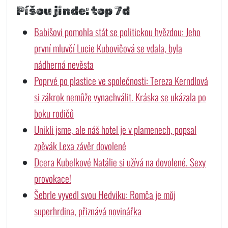
Píšou jinde: top 7d
Babišovi pomohla stát se politickou hvězdou: Jeho
první mluvčí Lucie Kubovičová se vdala, byla
nádherná nevěsta
Poprvé po plastice ve společnosti: Tereza Kerndlová
si zákrok nemůže vynachválit. Kráska se ukázala po
boku rodičů
Unikli jsme, ale náš hotel je v plamenech, popsal
zpěvák Lexa závěr dovolené
Dcera Kubelkové Natálie si užívá na dovolené. Sexy
provokace!
Šebrle vyvedl svou Hedviku: Romča je můj
superhrdina, přiznává novinářka