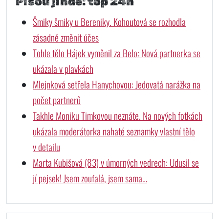
Píšou jinde: top 24h
Šmiky šmiky u Bereniky. Kohoutová se rozhodla
zásadně změnit účes
Tohle tělo Hájek vyměnil za Belo: Nová partnerka se
ukázala v plavkách
Mlejnková setřela Hanychovou: Jedovatá narážka na
počet partnerů
Takhle Moniku Timkovou neznáte. Na nových fotkách
ukázala moderátorka nahaté seznamky vlastní tělo
v detailu
Marta Kubišová (83) v úmorných vedrech: Udusil se
jí pejsek! Jsem zoufalá, jsem sama…