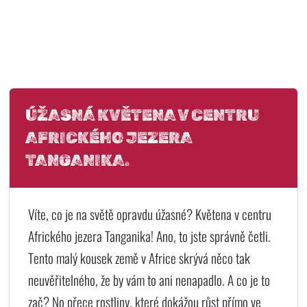
ÚŽASNÁ KVĚTENA V CENTRU
AFRICKÉHO JEZERA
TANGANIKA.
Víte, co je na světě opravdu úžasné? Květena v centru
Afrického jezera Tanganika! Ano, to jste správně četli.
Tento malý kousek země v Africe skrývá něco tak
neuvěřitelného, že by vám to ani nenapadlo. A co je to
zač? No přece rostliny, které dokážou růst přímo ve