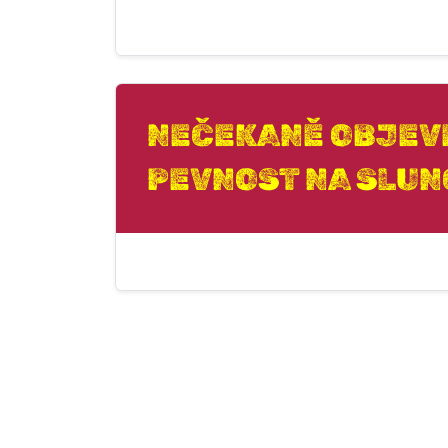
NEČEKANĚ OBJEV
PEVNOST NA SLUN