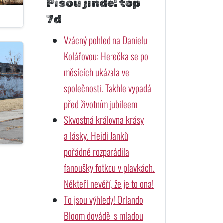
Píšou jinde: top
7d
Vzácný pohled na Danielu
Kolářovou: Herečka se po
měsících ukázala ve
společnosti. Takhle vypadá
před životním jubileem
Skvostná královna krásy
a lásky. Heidi Janků
pořádně rozparádila
fanoušky fotkou v plavkách.
Někteří nevěří, že je to ona!
To jsou výhledy! Orlando
Bloom dováděl s mladou