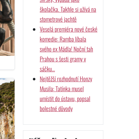
školačka. Takhle si užívá na
stometrové jachtě
Veselá premiéra nové české
komedie: Ramba líbala
svého ex Mádla! Noční tah
Prahou s šesti gramy v
sáčku…
Nejtěžší rozhodnutí Honzy
Musila: Tatínka musel
umístit do ústavu, popsal
bolestné důvody