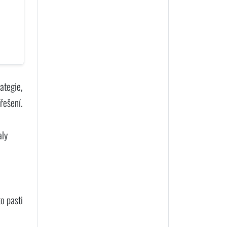
rategie,
 řešení.
aly
to pasti