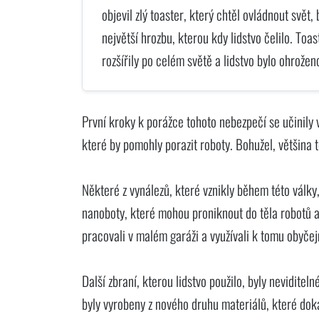
objevil zlý toaster, který chtěl ovládnout svět, 
největší hrozbu, kterou kdy lidstvo čelilo. To
rozšířily po celém světě a lidstvo bylo ohrožen
První kroky k porážce tohoto nebezpečí se učinily v
které by pomohly porazit roboty. Bohužel, většina t
Některé z vynálezů, které vznikly během této války,
nanoboty, které mohou proniknout do těla robotů a 
pracovali v malém garáži a využívali k tomu obyče
Další zbraní, kterou lidstvo použilo, byly neviditeln
byly vyrobeny z nového druhu materiálů, které dok