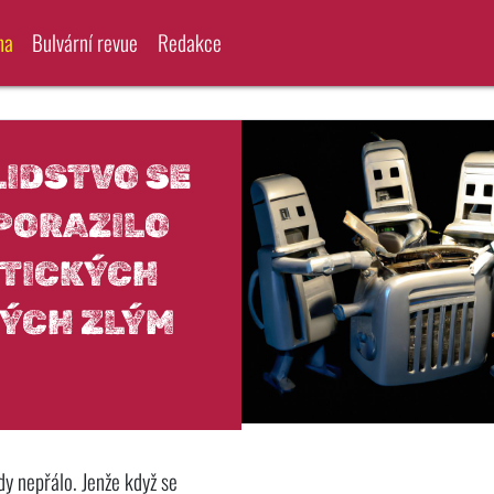
na
Bulvární revue
Redakce
LIDSTVO SE
 PORAZILO
TICKÝCH
ÝCH ZLÝM
kdy nepřálo. Jenže když se