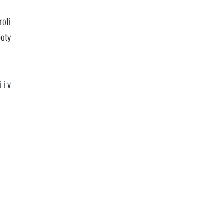
roti
boty
 i v