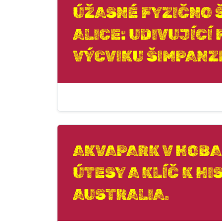
ÚŽASNÉ FYZIČNO 
ALICE: UDIVUJÍCÍ
VÝCVIKU ŠIMPANZE
AKVAPARK V HOBA
ÚTESY A KLÍČ K H
AUSTRALIA.