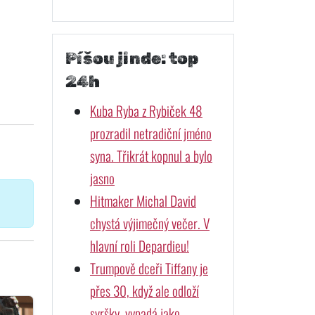
Píšou jinde: top
24h
Kuba Ryba z Rybiček 48
prozradil netradiční jméno
syna. Třikrát kopnul a bylo
jasno
Hitmaker Michal David
chystá výjimečný večer. V
hlavní roli Depardieu!
Trumpově dceři Tiffany je
přes 30, když ale odloží
svršky, vypadá jako