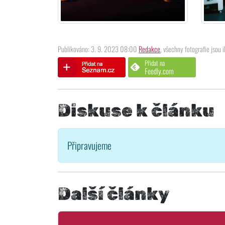
Publikováno: 3. 9. 2023 08:00
Redakce
, všechny fotografie jsou i
Přidat na
Feedly.com
Diskuse k článku
Připravujeme
Další články