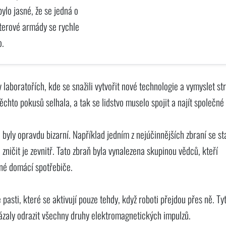
bylo jasné, že se jedná o
asterové armády se rychle
o.
 laboratořích, kde se snažili vytvořit nové technologie a vymyslet st
ěchto pokusů selhala, a tak se lidstvo muselo spojit a najít společné
 byly opravdu bizarní. Například jedním z nejúčinnějších zbraní se st
zničit je zevnitř. Tato zbraň byla vynalezena skupinou vědců, kteří
jné domácí spotřebiče.
é pasti, které se aktivují pouze tehdy, když roboti přejdou přes ně. Ty
ázaly odrazit všechny druhy elektromagnetických impulzů.