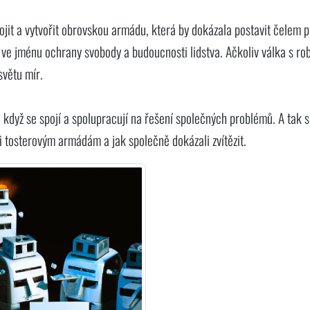
pojit a vytvořit obrovskou armádu, která by dokázala postavit čelem p
ili ve jménu ochrany svobody a budoucnosti lidstva. Ačkoliv válka s ro
 světu mír.
, když se spojí a spolupracují na řešení společných problémů. A tak si
i tosterovým armádám a jak společně dokázali zvítězit.