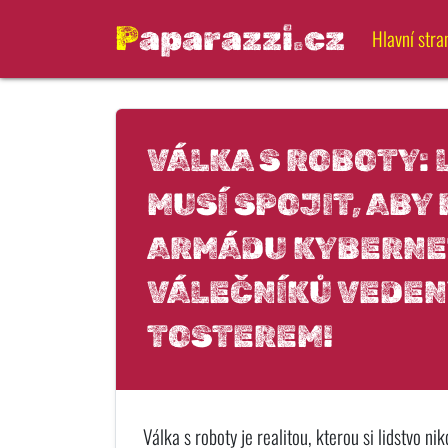
Paparazzi.cz
Hlavní stra
VÁLKA S ROBOTY: 
MUSÍ SPOJIT, ABY
ARMÁDU KYBERNE
VÁLEČNÍKŮ VEDEN
TOSTEREM!
Válka s roboty je realitou, kterou si lidstvo ni