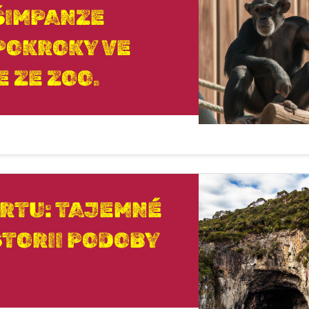
ŠIMPANZE
 POKROKY VE
 ZE ZOO.
RTU: TAJEMNÉ
ISTORII PODOBY