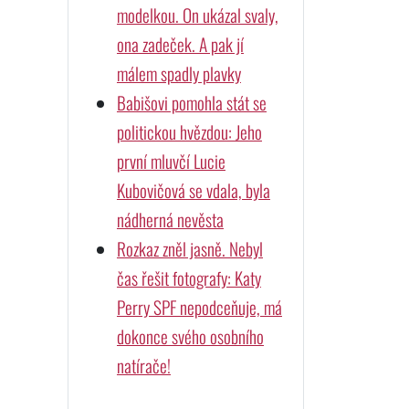
modelkou. On ukázal svaly,
ona zadeček. A pak jí
málem spadly plavky
Babišovi pomohla stát se
politickou hvězdou: Jeho
první mluvčí Lucie
Kubovičová se vdala, byla
nádherná nevěsta
Rozkaz zněl jasně. Nebyl
čas řešit fotografy: Katy
Perry SPF nepodceňuje, má
dokonce svého osobního
natírače!