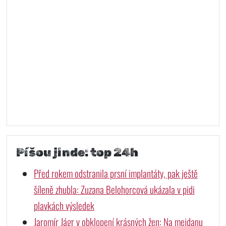
Píšou jinde: top 24h
Před rokem odstranila prsní implantáty, pak ještě
šíleně zhubla: Zuzana Belohorcová ukázala v pidi
plavkách výsledek
Jaromír Jágr v obklopení krásných žen: Na mejdanu