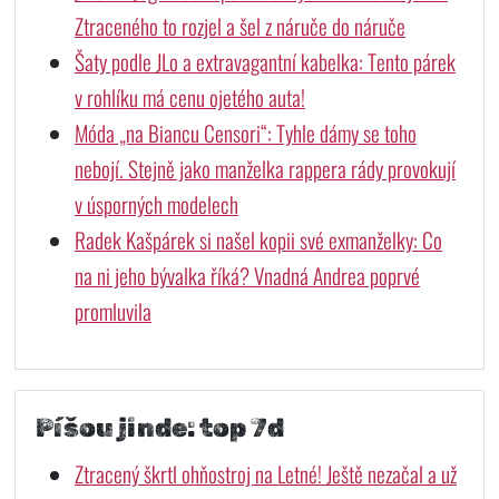
Ztraceného to rozjel a šel z náruče do náruče
Šaty podle JLo a extravagantní kabelka: Tento párek
v rohlíku má cenu ojetého auta!
Móda „na Biancu Censori“: Tyhle dámy se toho
nebojí. Stejně jako manželka rappera rády provokují
v úsporných modelech
Radek Kašpárek si našel kopii své exmanželky: Co
na ni jeho bývalka říká? Vnadná Andrea poprvé
promluvila
Píšou jinde: top 7d
Ztracený škrtl ohňostroj na Letné! Ještě nezačal a už