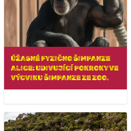
ÚŽASNÉ FYZIČNO ŠIMPANZE
ALICE: UDIVUJÍCÍ POKROKY VE
VÝCVIKU ŠIMPANZE ZE ZOO.