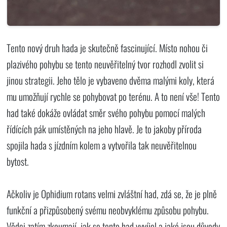
Tento nový druh hada je skutečně fascinující. Místo nohou či
plazivého pohybu se tento neuvěřitelný tvor rozhodl zvolit si
jinou strategii. Jeho tělo je vybaveno dvěma malými koly, která
mu umožňují rychle se pohybovat po terénu. A to není vše! Tento
had také dokáže ovládat směr svého pohybu pomocí malých
řídících pák umístěných na jeho hlavě. Je to jakoby příroda
spojila hada s jízdním kolem a vytvořila tak neuvěřitelnou
bytost.
Ačkoliv je Ophidium rotans velmi zvláštní had, zdá se, že je plně
funkční a přizpůsobený svému neobvyklému způsobu pohybu.
Vědci zatím zkoumají, jak se tento had vyvíjel a jaké jsou důvody