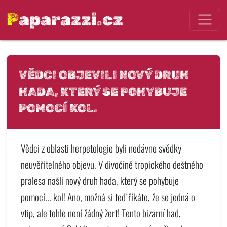
Paparazzi.cz
VĚDCI OBJEVILI NOVÝ DRUH
HADA, KTERÝ SE POHYBUJE
POMOCÍ KOL.
Vědci z oblasti herpetologie byli nedávno svědky
neuvěřitelného objevu. V divočině tropického deštného
pralesa našli nový druh hada, který se pohybuje
pomocí... kol! Ano, možná si teď říkáte, že se jedná o
vtip, ale tohle není žádný žert! Tento bizarní had,