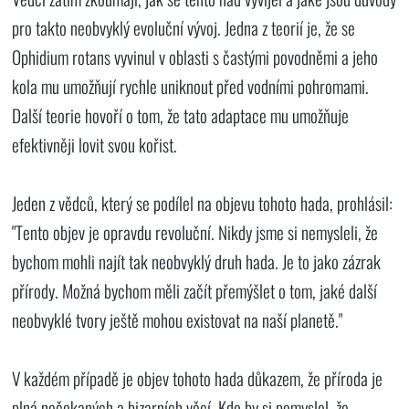
pro takto neobvyklý evoluční vývoj. Jedna z teorií je, že se
Ophidium rotans vyvinul v oblasti s častými povodněmi a jeho
kola mu umožňují rychle uniknout před vodními pohromami.
Další teorie hovoří o tom, že tato adaptace mu umožňuje
efektivněji lovit svou kořist.
Jeden z vědců, který se podílel na objevu tohoto hada, prohlásil:
"Tento objev je opravdu revoluční. Nikdy jsme si nemysleli, že
bychom mohli najít tak neobvyklý druh hada. Je to jako zázrak
přírody. Možná bychom měli začít přemýšlet o tom, jaké další
neobvyklé tvory ještě mohou existovat na naší planetě."
V každém případě je objev tohoto hada důkazem, že příroda je
plná nečekaných a bizarních věcí. Kdo by si pomyslel, že