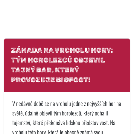
ZÁHADA NA VRCHOLU HORY:
TÝM HOROLEZCŮ OBJEVIL
TAJNÝ BAR, KTERÝ
PROVOZUJE BIGFOOT!
V nedávné době se na vrcholu jedné z nejvyšších hor na
světě, údajně objevil tým horolezců, který odhalil
tajemství, které překonává lidskou představivost. Na
vrcholu této hory, která je obecně známá svou