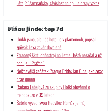
Létající šampaňské, závislost na opiu a drsný vzkaz
Píšou jinde: top 7d
Unikli jsme, ale náš hotel je v plamenech, popsal
zpěvák Lexa závěr dovolené
Ztracený škrtl ohňostroj na Letné! Ještě nezačal a už
boduje u Pražanů
Nejžhavější začátek Prague Pride: Jan Cina jako sexy
drag queen
Radana Labajová ze skupiny Holki otevřeně o
menopauze v 39 letech
Šebrle vyvedl svou Hedviku: Romča je můj
superhrdina, přiznává novinářka