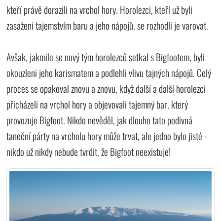
kteří právě dorazili na vrchol hory. Horolezci, kteří už byli
zasaženi tajemstvím baru a jeho nápojů, se rozhodli je varovat.
Avšak, jakmile se nový tým horolezců setkal s Bigfootem, byli
okouzleni jeho karismatem a podlehli vlivu tajných nápojů. Celý
proces se opakoval znovu a znovu, když další a další horolezci
přicházeli na vrchol hory a objevovali tajemný bar, který
provozuje Bigfoot. Nikdo nevěděl, jak dlouho tato podivná
taneční párty na vrcholu hory může trvat, ale jedno bylo jisté -
nikdo už nikdy nebude tvrdit, že Bigfoot neexistuje!