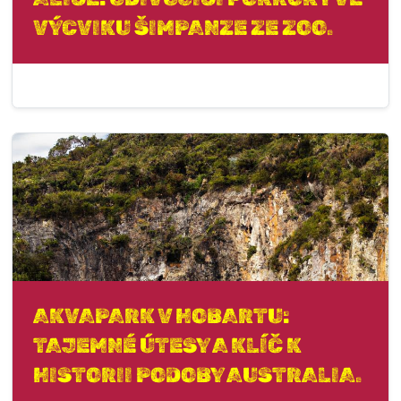
VÝCVIKU ŠIMPANZE ZE ZOO.
AKVAPARK V HOBARTU:
TAJEMNÉ ÚTESY A KLÍČ K
HISTORII PODOBY AUSTRALIA.