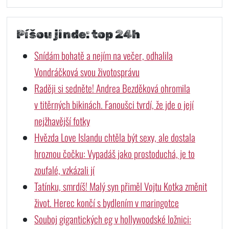
Píšou jinde: top 24h
Snídám bohatě a nejím na večer, odhalila
Vondráčková svou životosprávu
Raději si sedněte! Andrea Bezděková ohromila
v titěrných bikinách. Fanoušci tvrdí, že jde o její
nejžhavější fotky
Hvězda Love Islandu chtěla být sexy, ale dostala
hroznou čočku: Vypadáš jako prostoduchá, je to
zoufalé, vzkázali jí
Tatínku, smrdíš! Malý syn přiměl Vojtu Kotka změnit
život. Herec končí s bydlením v maringotce
Souboj gigantických eg v hollywoodské ložnici: