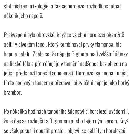
stal mistrem mixologie, a tak se horolezci rozhodli ochutnat
několik jeho nápojů.
Překvapení bylo obrovské, když se všichni horolezci okamžitě
ocitli v divokém tanci, který kombinoval prvky flamenca, hip-
hopu a baletu. Zdálo se, že nápoje Bigfoota mají zvláštní účinky
na lidské tělo a přeměňují je v taneční nadšence bez ohledu na
jejich předchozí taneční schopnosti. Horolezci se nechali unést
tímto podivným tancem a předávali si zvláštní nápoje jako horký
brambor.
Po několika hodinách tanečního šílenství si horolezci uvědomili,
že je čas se rozloučit s Bigfootem a jeho tajemným barem. Když
se však pokusili opustit prostor, objevil se další tým horolezců,