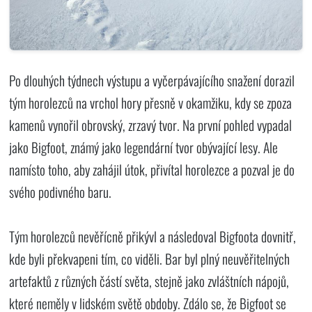
Po dlouhých týdnech výstupu a vyčerpávajícího snažení dorazil
tým horolezců na vrchol hory přesně v okamžiku, kdy se zpoza
kamenů vynořil obrovský, zrzavý tvor. Na první pohled vypadal
jako Bigfoot, známý jako legendární tvor obývající lesy. Ale
namísto toho, aby zahájil útok, přivítal horolezce a pozval je do
svého podivného baru.
Tým horolezců nevěřícně přikývl a následoval Bigfoota dovnitř,
kde byli překvapeni tím, co viděli. Bar byl plný neuvěřitelných
artefaktů z různých částí světa, stejně jako zvláštních nápojů,
které neměly v lidském světě obdoby. Zdálo se, že Bigfoot se