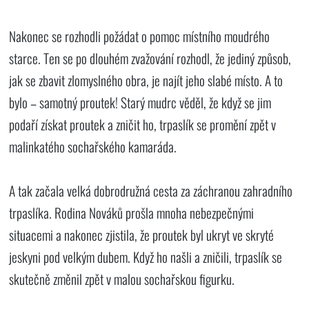
Nakonec se rozhodli požádat o pomoc místního moudrého
starce. Ten se po dlouhém zvažování rozhodl, že jediný způsob,
jak se zbavit zlomyslného obra, je najít jeho slabé místo. A to
bylo – samotný proutek! Starý mudrc věděl, že když se jim
podaří získat proutek a zničit ho, trpaslík se promění zpět v
malinkatého sochařského kamaráda.
A tak začala velká dobrodružná cesta za záchranou zahradního
trpaslíka. Rodina Nováků prošla mnoha nebezpečnými
situacemi a nakonec zjistila, že proutek byl ukryt ve skryté
jeskyni pod velkým dubem. Když ho našli a zničili, trpaslík se
skutečně změnil zpět v malou sochařskou figurku.