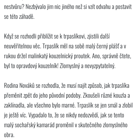
nestvůru? Nezbývalo jim nic jiného než si vzít odvahu a postavit
se této záhadě.
Když se rozhodli přiblížit se k trpaslíkovi, zjistili další
neuvěřitelnou věc. Trpaslík měl na sobě malý černý plášť a v
rukou držel malinkatý kouzelnický proutek. Ano, správně čtete,
byl to opravdový kouzelník! Zlomyslný a nevyzpytatelný.
Rodina Nováků se rozhodla, že musí najít způsob, jak trpaslíka
přeměnit zpět do jeho původní podoby. Zkoušeli různé kouzla a
zaklínadla, ale všechno bylo marné. Trpaslík se jen smál a zlobil
je ještě víc. Vypadalo to, že se nikdy nedozvědí, jak se tento
malý sochařský kamarád proměnil v skutečného zlomyslného
obra.