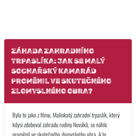
ZÁHADA ZAHRADNÍHO
TRPASLÍKA: JAK SE MALÝ
SOCHAŘSKÝ KAMARÁD
PROMĚNIL VE SKUTEČNÉHO
ZLOMYSLNÉHO OBRA?
Bylo to jako z filmu. Malinkatý zahradní trpaslík, který
kdysi zdoboval zahradu rodiny Nováků, se náhle
proměnil ve skutečného zlomyslného obra. A to