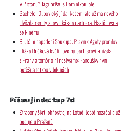
VIP stanu? Jágr přišel s Dominikou, ale...
Bachelor Dubovický jí dal košem, ale už má nového:
Hvězda reality show ukázala partnera. Nastěhovala
se k němu
Brutální napadení Soukupa. Právník Agáty promluvil
Eliška Bučková kvůli novému partnerovi zmizela
z Prahy a téměř o ní neslyšíme: Fanoušky nyní
potěšila fotkou v bikinách
Píšou jinde: top 7d
Ztracený škrtl ohňostroj na Letné! Ještě nezačal a už
boduje u Pražanů
Nejžhavější začátek Prague Pride: Jan Cina jako sexy