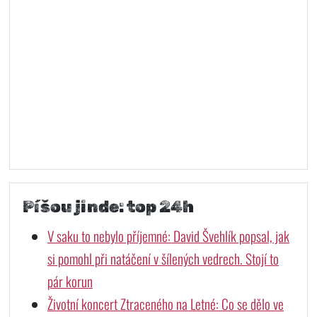
Píšou jinde: top 24h
V saku to nebylo příjemné: David Švehlík popsal, jak
si pomohl při natáčení v šílených vedrech. Stojí to
pár korun
Životní koncert Ztraceného na Letné: Co se dělo ve