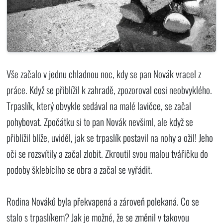
Vše začalo v jednu chladnou noc, kdy se pan Novák vracel z
práce. Když se přiblížil k zahradě, zpozoroval cosi neobvyklého.
Trpaslík, který obvykle sedával na malé lavičce, se začal
pohybovat. Zpočátku si to pan Novák nevšiml, ale když se
přiblížil blíže, uviděl, jak se trpaslík postavil na nohy a ožil! Jeho
oči se rozsvítily a začal zlobit. Zkroutil svou malou tvářičku do
podoby šklebícího se obra a začal se vyřádit.
Rodina Nováků byla překvapená a zároveň polekaná. Co se
stalo s trpaslíkem? Jak je možné, že se změnil v takovou