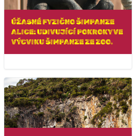
ÚŽASNÉ FYZIČNO ŠIMPANZE
ALICE: UDIVUJÍCÍ POKROKY VE
VÝCVIKU ŠIMPANZE ZE ZOO.