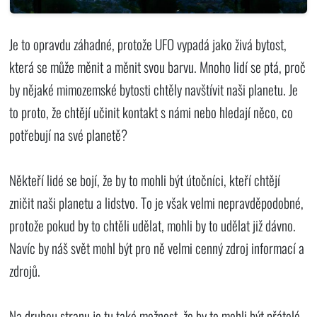
Je to opravdu záhadné, protože UFO vypadá jako živá bytost,
která se může měnit a měnit svou barvu. Mnoho lidí se ptá, proč
by nějaké mimozemské bytosti chtěly navštívit naši planetu. Je
to proto, že chtějí učinit kontakt s námi nebo hledají něco, co
potřebují na své planetě?
Někteří lidé se bojí, že by to mohli být útočníci, kteří chtějí
zničit naši planetu a lidstvo. To je však velmi nepravděpodobné,
protože pokud by to chtěli udělat, mohli by to udělat již dávno.
Navíc by náš svět mohl být pro ně velmi cenný zdroj informací a
zdrojů.
Na druhou stranu je tu také možnost, že by to mohli být přátelé,