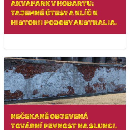
AKVAPARK V HOBARTU:
TAJEMNÉ ÚTESY A KLÍČ K
HISTORII PODOBY AUSTRALIA.
NEČEKANĚ OBJEVENÁ
TOVÁRNÍ PEVNOST NA SLUNCI.