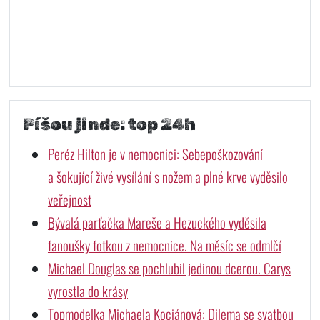
Píšou jinde: top 24h
Peréz Hilton je v nemocnici: Sebepoškozování
a šokující živé vysílání s nožem a plné krve vyděsilo
veřejnost
Bývalá parťačka Mareše a Hezuckého vyděsila
fanoušky fotkou z nemocnice. Na měsíc se odmlčí
Michael Douglas se pochlubil jedinou dcerou. Carys
vyrostla do krásy
Topmodelka Michaela Kociánová: Dilema se svatbou