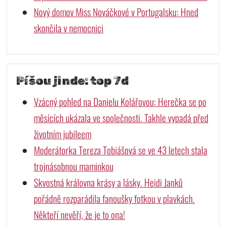
Nový domov Miss Nováčkové v Portugalsku: Hned
skončila v nemocnici
Píšou jinde: top 7d
Vzácný pohled na Danielu Kolářovou: Herečka se po
měsících ukázala ve společnosti. Takhle vypadá před
životním jubileem
Moderátorka Tereza Tobiášová se ve 43 letech stala
trojnásobnou maminkou
Skvostná královna krásy a lásky. Heidi Janků
pořádně rozparádila fanoušky fotkou v plavkách.
Někteří nevěří, že je to ona!