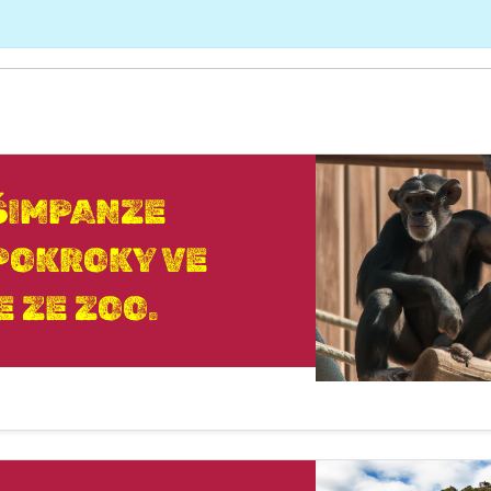
ŠIMPANZE
 POKROKY VE
 ZE ZOO.