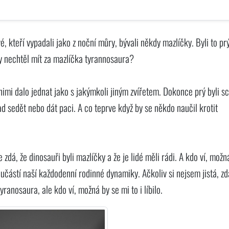
vé, kteří vypadali jako z noční můry, bývali někdy mazlíčky. Byli to pr
o by nechtěl mít za mazlíčka tyrannosaura?
s nimi dalo jednat jako s jakýmkoli jiným zvířetem. Dokonce prý byli s
ad sedět nebo dát paci. A co teprve když by se někdo naučil krotit
zdá, že dinosauři byli mazlíčky a že je lidé měli rádi. A kdo ví, možn
učástí naší každodenní rodinné dynamiky. Ačkoliv si nejsem jistá, z
anosaura, ale kdo ví, možná by se mi to i líbilo.