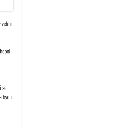
ý velmi
chopni
á se
da bych