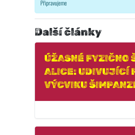
Připravujeme
Další články
ÚŽASNÉ FYZIČNO 
ALICE: UDIVUJÍCÍ
VÝCVIKU ŠIMPANZE