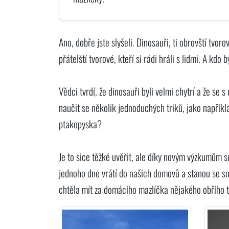
Ano, dobře jste slyšeli. Dinosauři, ti obrovští tvoro
přátelští tvorové, kteří si rádi hráli s lidmi. A kd
Vědci tvrdí, že dinosauři byli velmi chytrí a že se 
naučit se několik jednoduchých triků, jako napříkl
ptakopyska?
Je to sice těžké uvěřit, ale díky novým výzkumům se 
jednoho dne vrátí do našich domovů a stanou se so
chtěla mít za domácího mazlíčka nějakého obřího tyr