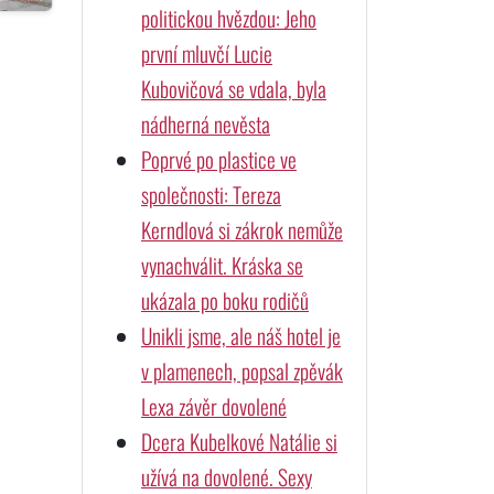
politickou hvězdou: Jeho
první mluvčí Lucie
Kubovičová se vdala, byla
nádherná nevěsta
Poprvé po plastice ve
společnosti: Tereza
Kerndlová si zákrok nemůže
vynachválit. Kráska se
ukázala po boku rodičů
Unikli jsme, ale náš hotel je
v plamenech, popsal zpěvák
Lexa závěr dovolené
Dcera Kubelkové Natálie si
užívá na dovolené. Sexy