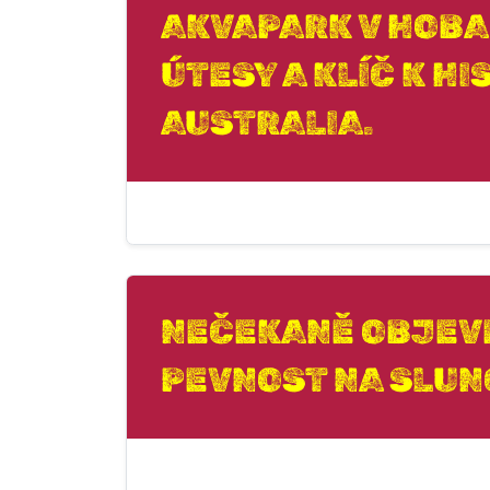
AKVAPARK V HOBA
ÚTESY A KLÍČ K H
AUSTRALIA.
NEČEKANĚ OBJEV
PEVNOST NA SLUN