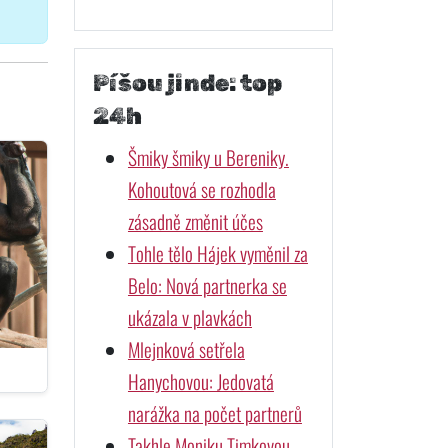
Píšou jinde: top
24h
Šmiky šmiky u Bereniky.
Kohoutová se rozhodla
zásadně změnit účes
Tohle tělo Hájek vyměnil za
Belo: Nová partnerka se
ukázala v plavkách
Mlejnková setřela
Hanychovou: Jedovatá
narážka na počet partnerů
Takhle Moniku Timkovou