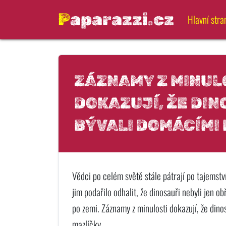
Paparazzi.cz
Hlavní stra
ZÁZNAMY Z MINUL
DOKAZUJÍ, ŽE DIN
BÝVALI DOMÁCÍMI 
Vědci po celém světě stále pátrají po tajemstv
jim podařilo odhalit, že dinosauři nebyli jen ob
po zemi. Záznamy z minulosti dokazují, že dino
mazlíčky.