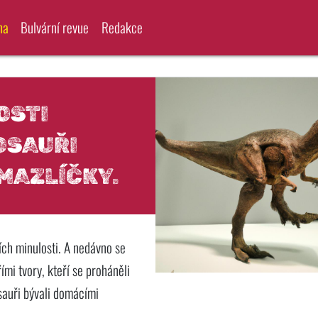
na
Bulvární revue
Redakce
OSTI
OSAUŘI
MAZLÍČKY.
ích minulosti. A nedávno se
řími tvory, kteří se proháněli
sauři bývali domácími