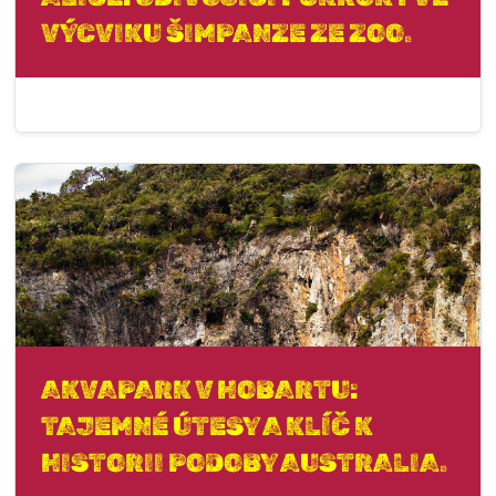
VÝCVIKU ŠIMPANZE ZE ZOO.
AKVAPARK V HOBARTU:
TAJEMNÉ ÚTESY A KLÍČ K
HISTORII PODOBY AUSTRALIA.