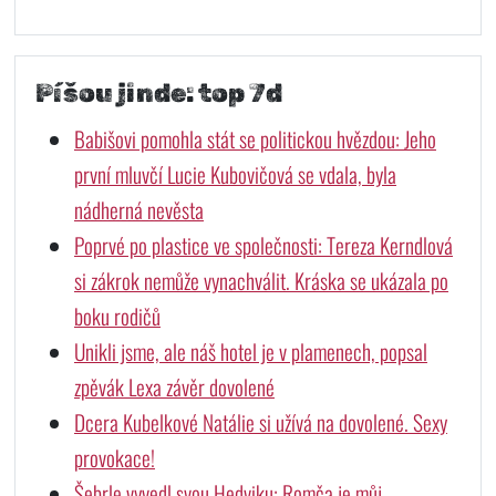
Píšou jinde: top 7d
Babišovi pomohla stát se politickou hvězdou: Jeho
první mluvčí Lucie Kubovičová se vdala, byla
nádherná nevěsta
Poprvé po plastice ve společnosti: Tereza Kerndlová
si zákrok nemůže vynachválit. Kráska se ukázala po
boku rodičů
Unikli jsme, ale náš hotel je v plamenech, popsal
zpěvák Lexa závěr dovolené
Dcera Kubelkové Natálie si užívá na dovolené. Sexy
provokace!
Šebrle vyvedl svou Hedviku: Romča je můj