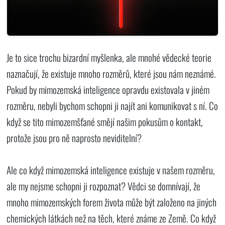
Je to sice trochu bizardní myšlenka, ale mnohé vědecké teorie
naznačují, že existuje mnoho rozměrů, které jsou nám neznámé.
Pokud by mimozemská inteligence opravdu existovala v jiném
rozměru, nebyli bychom schopni ji najít ani komunikovat s ní. Co
když se tito mimozemšťané smějí našim pokusům o kontakt,
protože jsou pro ně naprosto neviditelní?
Ale co když mimozemská inteligence existuje v našem rozměru,
ale my nejsme schopni ji rozpoznat? Vědci se domnívají, že
mnoho mimozemských forem života může být založeno na jiných
chemických látkách než na těch, které známe ze Země. Co když