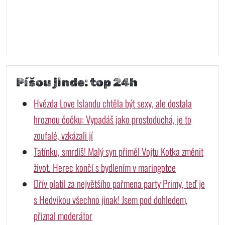
Píšou jinde: top 24h
Hvězda Love Islandu chtěla být sexy, ale dostala
hroznou čočku: Vypadáš jako prostoduchá, je to
zoufalé, vzkázali jí
Tatínku, smrdíš! Malý syn přiměl Vojtu Kotka změnit
život. Herec končí s bydlením v maringotce
Dřív platil za největšího pařmena party Primy, teď je
s Hedvikou všechno jinak! Jsem pod dohledem,
přiznal moderátor