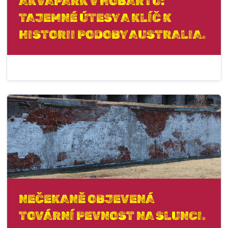
AKVAPARK V HOBARTU:
TAJEMNÉ ÚTESY A KLÍČ K
HISTORII PODOBY AUSTRALIA.
NEČEKANĚ OBJEVENÁ
TOVÁRNÍ PEVNOST NA SLUNCI.