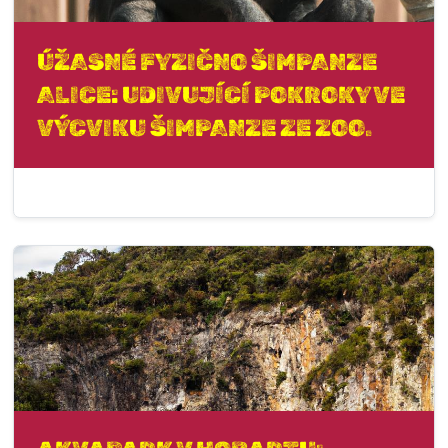
ÚŽASNÉ FYZIČNO ŠIMPANZE
ALICE: UDIVUJÍCÍ POKROKY VE
VÝCVIKU ŠIMPANZE ZE ZOO.