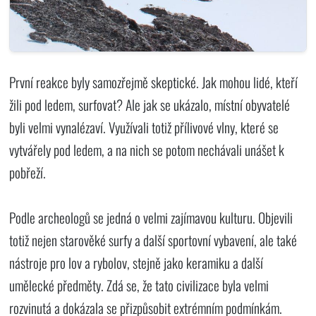
První reakce byly samozřejmě skeptické. Jak mohou lidé, kteří
žili pod ledem, surfovat? Ale jak se ukázalo, místní obyvatelé
byli velmi vynalézaví. Využívali totiž přílivové vlny, které se
vytvářely pod ledem, a na nich se potom nechávali unášet k
pobřeží.
Podle archeologů se jedná o velmi zajímavou kulturu. Objevili
totiž nejen starověké surfy a další sportovní vybavení, ale také
nástroje pro lov a rybolov, stejně jako keramiku a další
umělecké předměty. Zdá se, že tato civilizace byla velmi
rozvinutá a dokázala se přizpůsobit extrémním podmínkám.