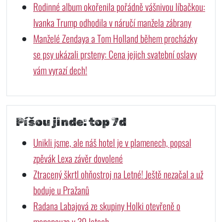
Rodinné album okořenila pořádně vášnivou líbačkou:
Ivanka Trump odhodila v náručí manžela zábrany
Manželé Zendaya a Tom Holland během procházky
se psy ukázali prsteny: Cena jejich svatební oslavy
vám vyrazí dech!
Píšou jinde: top 7d
Unikli jsme, ale náš hotel je v plamenech, popsal
zpěvák Lexa závěr dovolené
Ztracený škrtl ohňostroj na Letné! Ještě nezačal a už
boduje u Pražanů
Radana Labajová ze skupiny Holki otevřeně o
menopauze v 39 letech