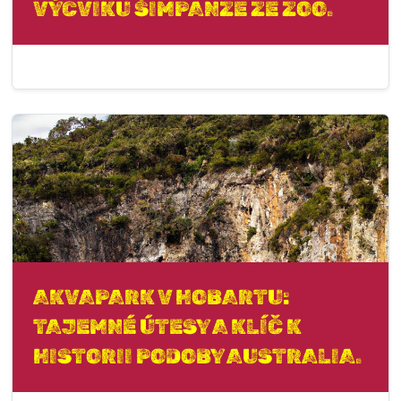
VÝCVIKU ŠIMPANZE ZE ZOO.
AKVAPARK V HOBARTU:
TAJEMNÉ ÚTESY A KLÍČ K
HISTORII PODOBY AUSTRALIA.