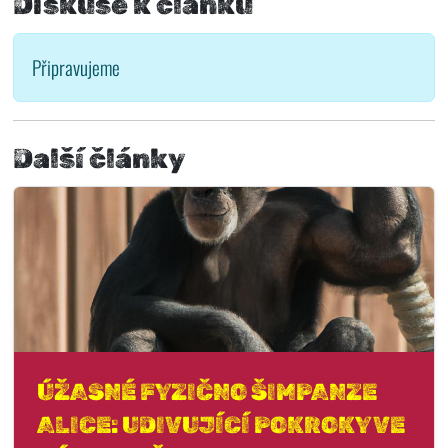
Diskuse k článku
Připravujeme
Další články
ÚŽASNÉ FYZIČNO ŠIMPANZE
ALICE: UDIVUJÍCÍ POKROKY VE