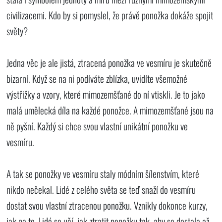
civilizacemi. Kdo by si pomyslel, že právě ponožka dokáže spojit
světy?
Jedna věc je ale jistá, ztracená ponožka ve vesmíru je skutečně
bizarní. Když se na ni podíváte zblízka, uvidíte všemožné
výstřižky a vzory, které mimozemšťané do ní vtiskli. Je to jako
malá umělecká díla na každé ponožce. A mimozemšťané jsou na
ně pyšní. Každý si chce svou vlastní unikátní ponožku ve
vesmíru.
A tak se ponožky ve vesmíru staly módním šílenstvím, které
nikdo nečekal. Lidé z celého světa se teď snaží do vesmíru
dostat svou vlastní ztracenou ponožku. Vznikly dokonce kurzy,
jak na to. Lidé se učí, jak ztratit ponožku tak, aby se dostala až