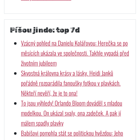
Píšou jinde: top 7d
Vzácný pohled na Danielu Kolářovou: Herečka se po
měsících ukázala ve společnosti. Takhle vypadá před
životním jubileem
Skvostná královna krásy a lásky. Heidi Janků
pořádně rozparádila fanoušky fotkou v plavkách.
Někteří nevěří, že je to ona!
To jsou výhledy! Orlando Bloom dováděl s mladou
modelkou. On ukázal svaly, ona zadeček. A pak jí
málem spadly plavky
Babišovi pomohla stát se politickou hvězdou: Jeho