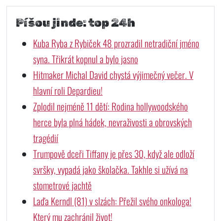
Píšou jinde: top 24h
Kuba Ryba z Rybiček 48 prozradil netradiční jméno
syna. Třikrát kopnul a bylo jasno
Hitmaker Michal David chystá výjimečný večer. V
hlavní roli Depardieu!
Zplodil nejméně 11 dětí: Rodina hollywoodského
herce byla plná hádek, nevraživosti a obrovských
tragédií
Trumpově dceři Tiffany je přes 30, když ale odloží
svršky, vypadá jako školačka. Takhle si užívá na
stometrové jachtě
Laďa Kerndl (81) v slzách: Přežil svého onkologa!
Který mu zachránil život!