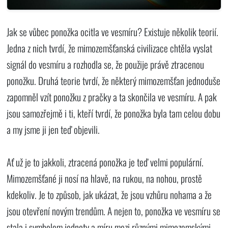
Jak se vůbec ponožka ocitla ve vesmíru? Existuje několik teorií.
Jedna z nich tvrdí, že mimozemšťanská civilizace chtěla vyslat
signál do vesmíru a rozhodla se, že použije právě ztracenou
ponožku. Druhá teorie tvrdí, že některý mimozemšťan jednoduše
zapomněl vzít ponožku z pračky a ta skončila ve vesmíru. A pak
jsou samozřejmě i ti, kteří tvrdí, že ponožka byla tam celou dobu
a my jsme ji jen teď objevili.
Ať už je to jakkoli, ztracená ponožka je teď velmi populární.
Mimozemšťané ji nosí na hlavě, na rukou, na nohou, prostě
kdekoliv. Je to způsob, jak ukázat, že jsou vzhůru nohama a že
jsou otevření novým trendům. A nejen to, ponožka ve vesmíru se
stala i symbolem jednoty a míru mezi různými mimozemskými