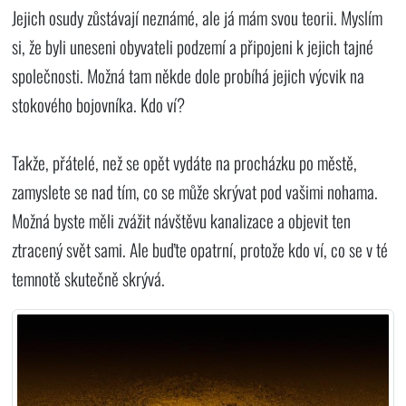
Jejich osudy zůstávají neznámé, ale já mám svou teorii. Myslím
si, že byli uneseni obyvateli podzemí a připojeni k jejich tajné
společnosti. Možná tam někde dole probíhá jejich výcvik na
stokového bojovníka. Kdo ví?
Takže, přátelé, než se opět vydáte na procházku po městě,
zamyslete se nad tím, co se může skrývat pod vašimi nohama.
Možná byste měli zvážit návštěvu kanalizace a objevit ten
ztracený svět sami. Ale buďte opatrní, protože kdo ví, co se v té
temnotě skutečně skrývá.