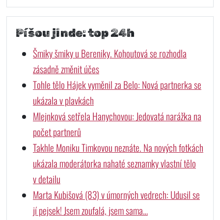
Píšou jinde: top 24h
Šmiky šmiky u Bereniky. Kohoutová se rozhodla
zásadně změnit účes
Tohle tělo Hájek vyměnil za Belo: Nová partnerka se
ukázala v plavkách
Mlejnková setřela Hanychovou: Jedovatá narážka na
počet partnerů
Takhle Moniku Timkovou neznáte. Na nových fotkách
ukázala moderátorka nahaté seznamky vlastní tělo
v detailu
Marta Kubišová (83) v úmorných vedrech: Udusil se
jí pejsek! Jsem zoufalá, jsem sama…