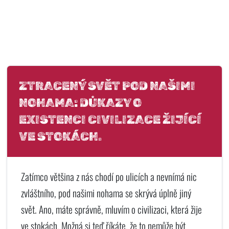
ZTRACENÝ SVĚT POD NAŠIMI
NOHAMA: DŮKAZY O
EXISTENCI CIVILIZACE ŽIJÍCÍ
VE STOKÁCH.
Zatímco většina z nás chodí po ulicích a nevnímá nic
zvláštního, pod našimi nohama se skrývá úplně jiný
svět. Ano, máte správně, mluvím o civilizaci, která žije
ve stokách. Možná si teď říkáte, že to nemůže být