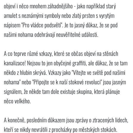
objeví i něco mnohem záhadnějšího - jako například starý
amulet s neznámými symboly nebo zlatý prsten s vyrytým
nápisem "Pro vládce podsvětí". Je to jasný důkaz, že se pod
našimi nohama odehrávají neuvěřitelné události.
A co teprve různé vzkazy, které se občas objeví na stěnách
kanalizace! Nejsou to jen obyčejné graffiti, ale důkaz, že se tam
někdo z hlubin skrývá. Vzkazy jako "Vítejte ve světě pod našimi
nohama" nebo "Připojte se k naší stokové revoluci" jsou jasným
signálem, že někde tam dole existuje skupina, která plánuje
něco velkého.
A konečně, posledním důkazem jsou zprávy o ztracených lidech,
kteří se nikdy nevrátili z procházky po městských stokách.