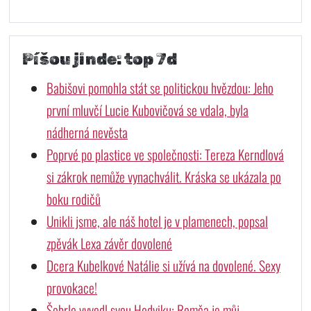
Píšou jinde: top 7d
Babišovi pomohla stát se politickou hvězdou: Jeho
první mluvčí Lucie Kubovičová se vdala, byla
nádherná nevěsta
Poprvé po plastice ve společnosti: Tereza Kerndlová
si zákrok nemůže vynachválit. Kráska se ukázala po
boku rodičů
Unikli jsme, ale náš hotel je v plamenech, popsal
zpěvák Lexa závěr dovolené
Dcera Kubelkové Natálie si užívá na dovolené. Sexy
provokace!
Šebrle vyvedl svou Hedviku: Romča je můj