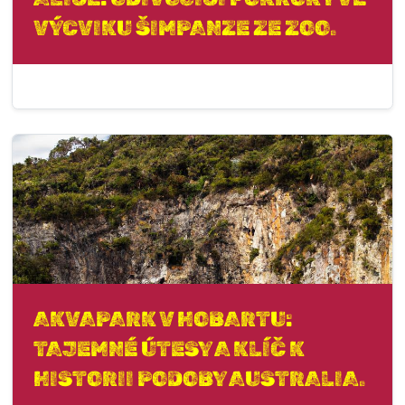
VÝCVIKU ŠIMPANZE ZE ZOO.
AKVAPARK V HOBARTU:
TAJEMNÉ ÚTESY A KLÍČ K
HISTORII PODOBY AUSTRALIA.