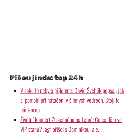
Píšou jinde: top 24h
V saku to nebylo příjemné: David Švehlík popsal, jak
si pomohl při natáčení v šílených vedrech. Stojí to
pár korun
Životní koncert Ztraceného na Letné: Co se dělo ve
VIP stanu? Jágr přišel s Dominikou, ale...