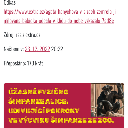
Odkaz:
https://www.extra.cz/agata-hanychova-v-slzach-zemrela-ji-
milovana-babicka-odesla-v-klidu-do-nebe-vzkazala-7ad8c
Zdroj: rss z extra.cz
Načteno v:
26. 12. 2022
20:22
Přeposláno: 173 krát
ÚŽASNÉ FYZIČNO
ŠIMPANZE ALICE:
UDIVUJÍCÍ POKROKY
VE VÝCVIKU ŠIMPANZE ZE ZOO.