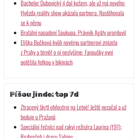
Bachelor Dubovický jí dal košem, ale už má nového:
Hvězda reality show ukázala partnera. Nastěhovala
se k němu
Brutální napadení Soukupa. Právník Agáty promluvil
Eliška Bučková kvůli novému partnerovi zmizela
z Prahy a téměř o ní neslyšíme: Fanoušky nyní
potěšila fotkou v bikinách
Píšou jinde: top 7d
Ztracený škrtl ohňostroj na Letné! Ještě nezačal a už
boduje u Pražanů
Speciální řečníci nad rakví režiséra Laurina (†91):
Rozbrečeli i dceru Sabinu