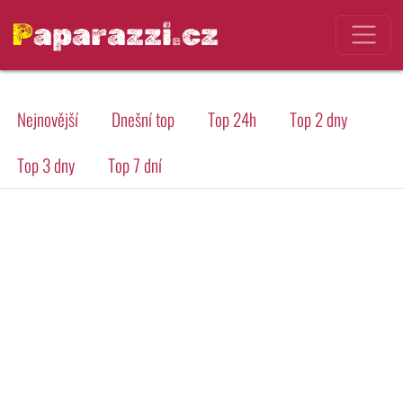
Paparazzi.cz
Nejnovější
Dnešní top
Top 24h
Top 2 dny
Top 3 dny
Top 7 dní