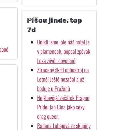
Píšou jinde: top
7d
Unikli jsme, ale náš hotel je
dobné
v plamenech, popsal zpěvák
Lexa závěr dovolené
Ztracený škrtl ohňostroj na
Letné! Ještě nezačal a už
boduje u Pražanů
Nejžhavější začátek Prague
Pride: Jan Cina jako sexy
drag queen
Radana Labajová ze skupiny