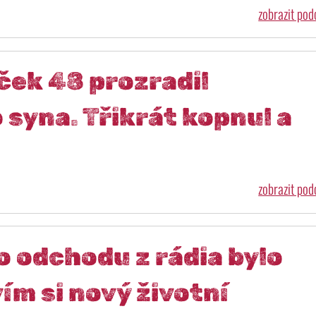
zobrazit po
ček 48 prozradil
 syna. Třikrát kopnul a
zobrazit po
o odchodu z rádia bylo
ím si nový životní