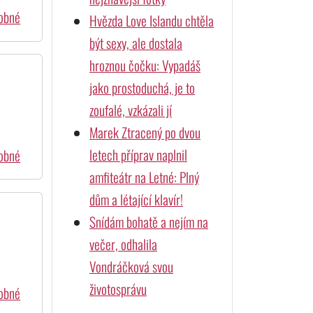
dobné
Hvězda Love Islandu chtěla
být sexy, ale dostala
hroznou čočku: Vypadáš
jako prostoduchá, je to
zoufalé, vzkázali jí
Marek Ztracený po dvou
letech příprav naplnil
dobné
amfiteátr na Letné: Plný
dům a létající klavír!
Snídám bohatě a nejím na
večer, odhalila
Vondráčková svou
životosprávu
dobné