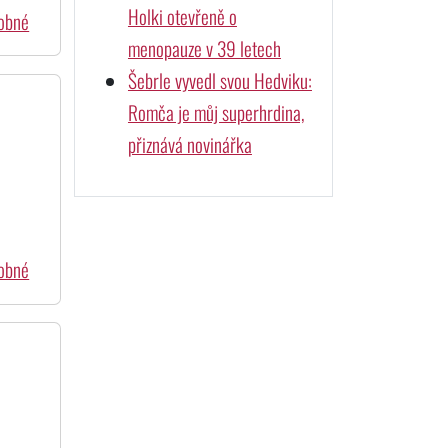
Holki otevřeně o
dobné
menopauze v 39 letech
Šebrle vyvedl svou Hedviku:
Romča je můj superhrdina,
přiznává novinářka
dobné