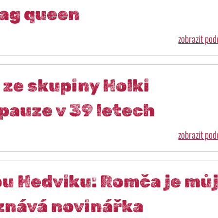
rag queen
zobrazit po
ze skupiny Holki
pauze v 39 letech
zobrazit po
ou Hedviku: Romča je mů
iznává novinářka