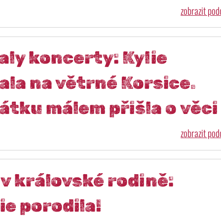
zobrazit po
aly koncerty: Kylie
la na větrné Korsice.
átku málem přišla o věci
zobrazit po
v královské rodině:
e porodila!