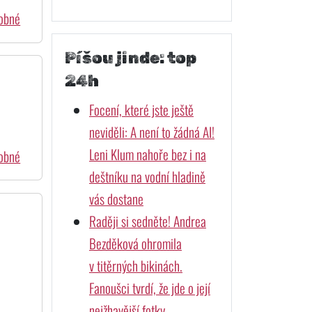
dobné
Píšou jinde: top
24h
Focení, které jste ještě
neviděli: A není to žádná AI!
Leni Klum nahoře bez i na
dobné
deštníku na vodní hladině
vás dostane
Raději si sedněte! Andrea
Bezděková ohromila
v titěrných bikinách.
Fanoušci tvrdí, že jde o její
nejžhavější fotky