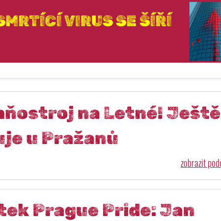
MRTÍCÍ VIRUS SE ŠÍŘÍ
hňostroj na Letné! Ještě
uje u Pražanů
zobrazit po
tek Prague Pride: Jan