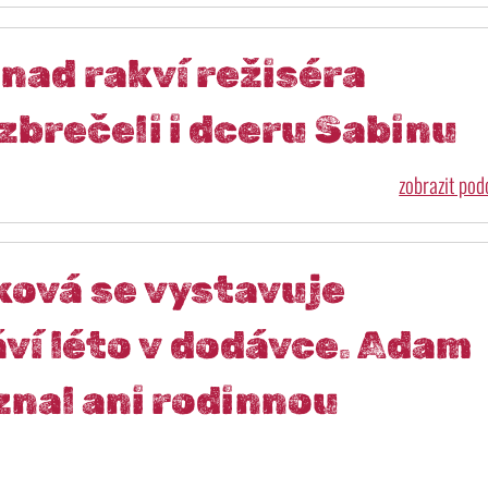
 nad rakví režiséra
zbrečeli i dceru Sabinu
zobrazit po
ková se vystavuje
áví léto v dodávce. Adam
znal ani rodinnou