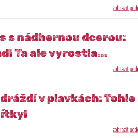
zobrazit po
s s nádhernou dcerou:
! Ta ale vyrostla...
zobrazit po
dráždí v plavkách: Tohle
cítky!
zobrazit po