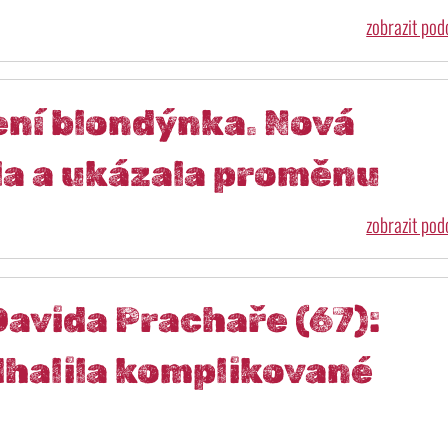
zobrazit po
ení blondýnka. Nová
la a ukázala proměnu
zobrazit po
Davida Prachaře (67):
halila komplikované