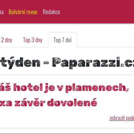
na
Bulvární revue
Redakce
 2 dny
Top 3 dny
Top 7 dní
 týden - Paparazzi.c
náš hotel je v plamenech,
xa závěr dovolené
zobrazit po