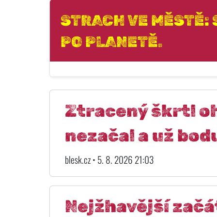
STRACH VE MĚSTĚ: S
PO PLANETĚ.
Ztracený škrtl o
nezačal a už bod
blesk.cz • 5. 8. 2026 21:03
Nejžhavější začá