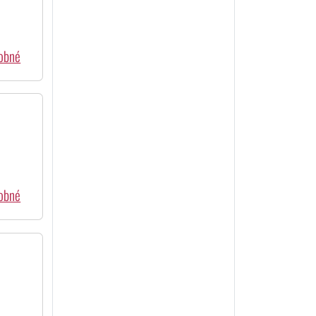
dobné
dobné
j