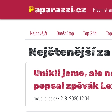
Paparazzi.cz
Hlavní stra
Nejnovější
Dnešní top
Top 24h
Top
Nejčtenější za
Unikli jsme, ale 
popsal zpěvák Le
revue.idnes.cz • 2. 8. 2026 12:04