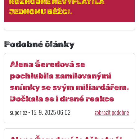
ROZHODNĚ NEVYPLATILA
JEDNOMU BĚŽCI.
Podobné články
Alena Šeredová se
pochlubila zamilovanými
snímky se svým miliardářem.
Dočkala se i drsné reakce
super.cz • 15. 9. 2025 06:02
zobrazit podobné