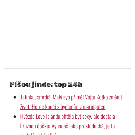
Píšou jinde: top 24h
Tatínku, smrdíš! Malý syn přiměl Vojtu Kotka změnit
život. Herec končí s bydlením v maringotce
Hvězda Love Islandu chtěla být sexy, ale dostala
hroznou čočku: Vypadáš jako prostoduchá, je to