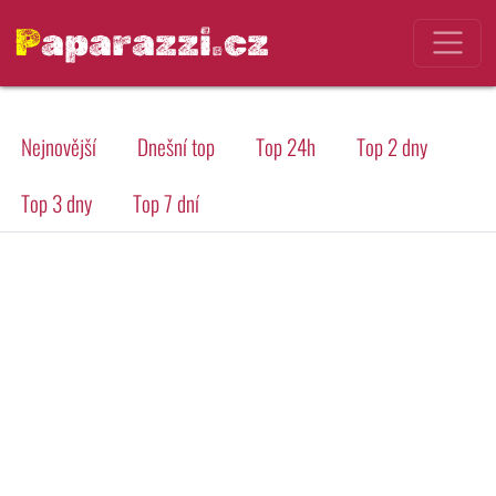
Paparazzi.cz
Nejnovější
Dnešní top
Top 24h
Top 2 dny
Top 3 dny
Top 7 dní