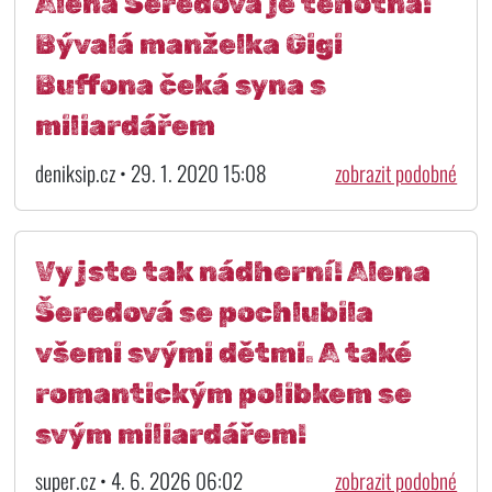
Alena Šeredová je těhotná!
Bývalá manželka Gigi
Buffona čeká syna s
miliardářem
deniksip.cz • 29. 1. 2020 15:08
zobrazit podobné
Vy jste tak nádherní! Alena
Šeredová se pochlubila
všemi svými dětmi. A také
romantickým polibkem se
svým miliardářem!
super.cz • 4. 6. 2026 06:02
zobrazit podobné