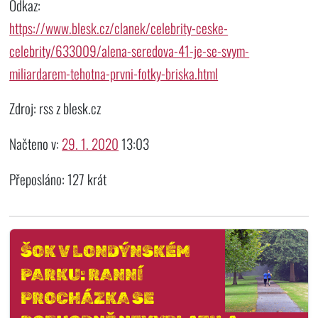
Odkaz:
https://www.blesk.cz/clanek/celebrity-ceske-
celebrity/633009/alena-seredova-41-je-se-svym-
miliardarem-tehotna-prvni-fotky-briska.html
Zdroj: rss z blesk.cz
Načteno v:
29. 1. 2020
13:03
Přeposláno: 127 krát
ŠOK V LONDÝNSKÉM
PARKU: RANNÍ
PROCHÁZKA SE