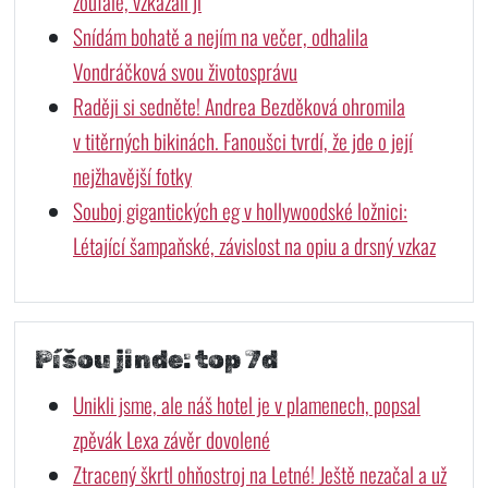
zoufalé, vzkázali jí
Snídám bohatě a nejím na večer, odhalila
Vondráčková svou životosprávu
Raději si sedněte! Andrea Bezděková ohromila
v titěrných bikinách. Fanoušci tvrdí, že jde o její
nejžhavější fotky
Souboj gigantických eg v hollywoodské ložnici:
Létající šampaňské, závislost na opiu a drsný vzkaz
Píšou jinde: top 7d
Unikli jsme, ale náš hotel je v plamenech, popsal
zpěvák Lexa závěr dovolené
Ztracený škrtl ohňostroj na Letné! Ještě nezačal a už