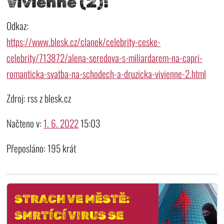
Vivienne (2)!
Odkaz:
https://www.blesk.cz/clanek/celebrity-ceske-
celebrity/713872/alena-seredova-s-miliardarem-na-capri-
romanticka-svatba-na-schodech-a-druzicka-vivienne-2.html
Zdroj: rss z blesk.cz
Načteno v:
1. 6. 2022
15:03
Přeposláno: 195 krát
STRACH VE MĚSTĚ:
SMRTÍCÍ VIRUS SE