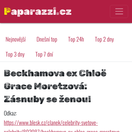
Paparazzi.cz
Nejnovější
Dnešní top
Top 24h
Top 2 dny
Top 3 dny
Top 7 dní
Beckhamova ex Chloë
Grace Moretzová:
Zásnuby se ženou!
Odkaz:
https://www.blesk.cz/clanek/celebrity-svetove-
celebrity/803087/beckhamova-ex-chloe-grace-moretzova-