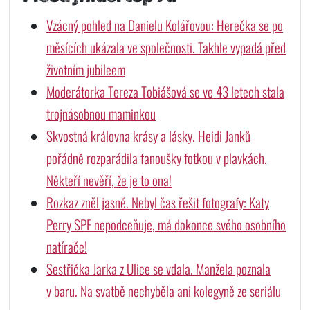
Vzácný pohled na Danielu Kolářovou: Herečka se po
měsících ukázala ve společnosti. Takhle vypadá před
životním jubileem
Moderátorka Tereza Tobiášová se ve 43 letech stala
trojnásobnou maminkou
Skvostná královna krásy a lásky. Heidi Janků
pořádně rozparádila fanoušky fotkou v plavkách.
Někteří nevěří, že je to ona!
Rozkaz zněl jasně. Nebyl čas řešit fotografy: Katy
Perry SPF nepodceňuje, má dokonce svého osobního
natírače!
Sestřička Jarka z Ulice se vdala. Manžela poznala
v baru. Na svatbě nechyběla ani kolegyně ze seriálu