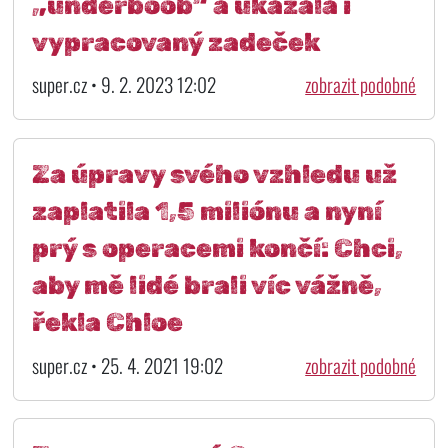
„underboob“ a ukázala i
vypracovaný zadeček
super.cz • 9. 2. 2023 12:02
zobrazit podobné
Za úpravy svého vzhledu už
zaplatila 1,5 miliónu a nyní
prý s operacemi končí: Chci,
aby mě lidé brali víc vážně,
řekla Chloe
super.cz • 25. 4. 2021 19:02
zobrazit podobné