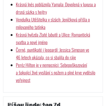
Krásná Inés pobláznila Yamala: Dovolená v luxusu a
drsná sázka s hejtry
Vendulka Utěšitelka v slzách: Jeníčková přišla o
milovaného tatínka
Krásná hvězda Zlaté labutě a Ulice: Romantická
svatba a nové jméno
Černé, puntíkaté i leopardí: Jessica Simpson ve
46 letech ukázala, co si sbalila do ráje
Peréz Hilton je v nemocnici: Sebepoškozování
a šokující živé vysílání s nožem a plné krve vyděsilo
veřejnost
Píšou jinde: top 7d