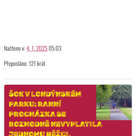
Načteno v:
4. 1. 2025
05:03
Přeposláno: 121 krát
ŠOK V LONDÝNSKÉM
PARKU: RANNÍ
PROCHÁZKA SE
ROZHODNĚ NEVYPLATILA
JEDNOMU BĚŽCI.