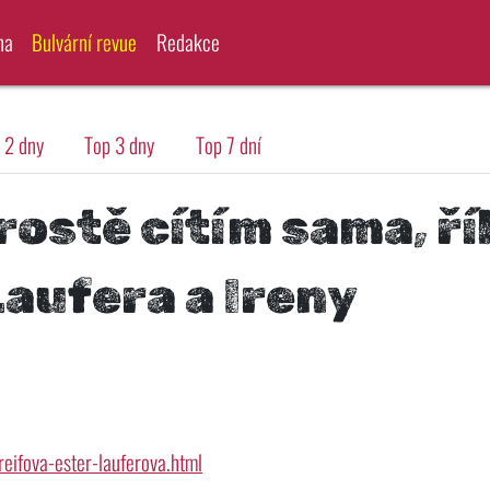
na
Bulvární revue
Redakce
 2 dny
Top 3 dny
Top 7 dní
ostě cítím sama, ří
aufera a Ireny
greifova-ester-lauferova.html