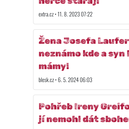
herce starají
extra.cz • 11. 8. 2023 07:22
Žena Josefa Laufer
neznámo kde a syn K
mámy!
blesk.cz • 6. 5. 2024 06:03
Pohřeb Ireny Greifo
jí nemohl dát sbohem