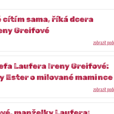
 cítím sama, říká dcera
eny Greifové
zobrazit po
fa Laufera Ireny Greifové:
y Ester o milované mamince
zobrazit po
ové, manželky Laufera: