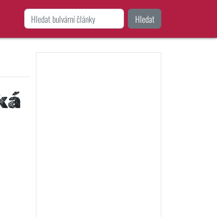
Hledat
ká