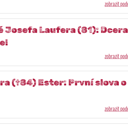
zobrazit po
tě Josefa Laufera (81): Dcera
e!
zobrazit po
a (†84) Ester: První slova o
zobrazit po