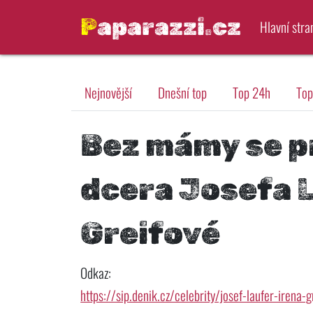
Paparazzi.cz
Hlavní stra
Nejnovější
Dnešní top
Top 24h
Top
Bez mámy se pr
dcera Josefa L
Greifové
Odkaz:
https://sip.denik.cz/celebrity/josef-laufer-irena-