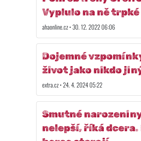
Vyplulo na ně trpké
ahaonline.cz • 30. 12. 2022 06:06
Dojemné vzpomínky 
život jako nikdo jin
extra.cz • 24. 4. 2024 05:22
Smutné narozeniny 
nelepší, říká dcera.