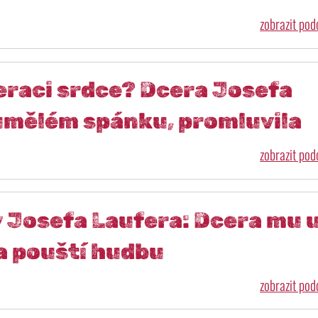
zobrazit po
eraci srdce? Dcera Josefa
 umělém spánku, promluvila
zobrazit po
Josefa Laufera: Dcera mu 
a pouští hudbu
zobrazit po