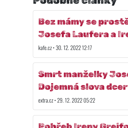
Podobné články
Bez mámy se prostě
Josefa Laufera a Ir
kafe.cz • 30. 12. 2022 12:17
Smrt manželky Jose
Dojemná slova dcer
extra.cz • 29. 12. 2022 05:22
Pohřeb Ireny Greif