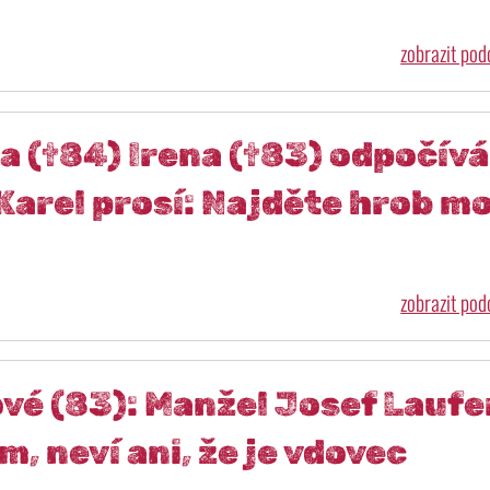
zobrazit po
a (†84) Irena (†83) odpočívá
arel prosí: Najděte hrob mo
zobrazit po
vé (83): Manžel Josef Laufe
, neví ani, že je vdovec