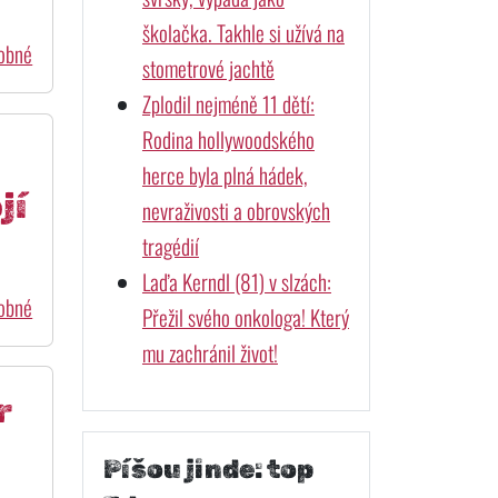
školačka. Takhle si užívá na
dobné
stometrové jachtě
Zplodil nejméně 11 dětí:
Rodina hollywoodského
herce byla plná hádek,
jí
nevraživosti a obrovských
tragédií
Laďa Kerndl (81) v slzách:
dobné
Přežil svého onkologa! Který
mu zachránil život!
r
Píšou jinde: top