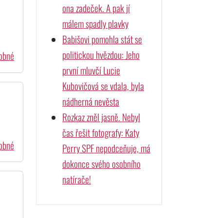
ona zadeček. A pak jí
málem spadly plavky
Babišovi pomohla stát se
politickou hvězdou: Jeho
dobné
první mluvčí Lucie
Kubovičová se vdala, byla
nádherná nevěsta
Rozkaz zněl jasně. Nebyl
čas řešit fotografy: Katy
dobné
Perry SPF nepodceňuje, má
dokonce svého osobního
natírače!