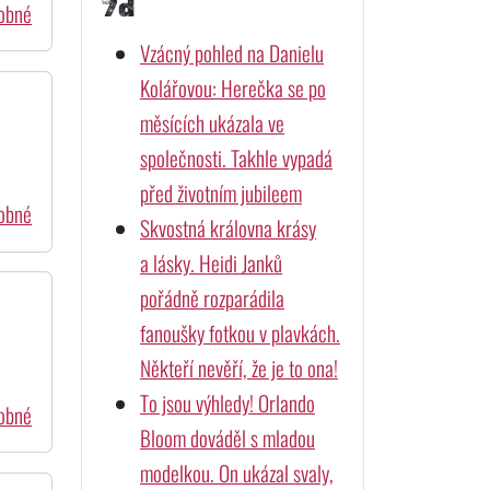
7d
dobné
Vzácný pohled na Danielu
Kolářovou: Herečka se po
měsících ukázala ve
společnosti. Takhle vypadá
před životním jubileem
dobné
Skvostná královna krásy
a lásky. Heidi Janků
pořádně rozparádila
fanoušky fotkou v plavkách.
Někteří nevěří, že je to ona!
To jsou výhledy! Orlando
dobné
Bloom dováděl s mladou
modelkou. On ukázal svaly,