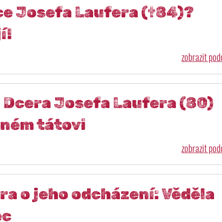
ce Josefa Laufera (†84)?
í!
zobrazit po
! Dcera Josefa Laufera (80)
ném tátovi
zobrazit po
ra o jeho odcházení: Věděla
ec