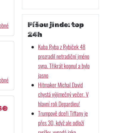
Píšou jinde: top
dobné
24h
Kuba Ryba z Rybiček 48
prozradil netradiční jméno
syna. Třikrát kopnul a bylo
jasno
dobné
Hitmaker Michal David
chystá výjimečný večer. V
hlavní roli Depardieu!
se
Trumpově dceři Tiffany je
přes 30, když ale odloží
svršky, vypadá jako