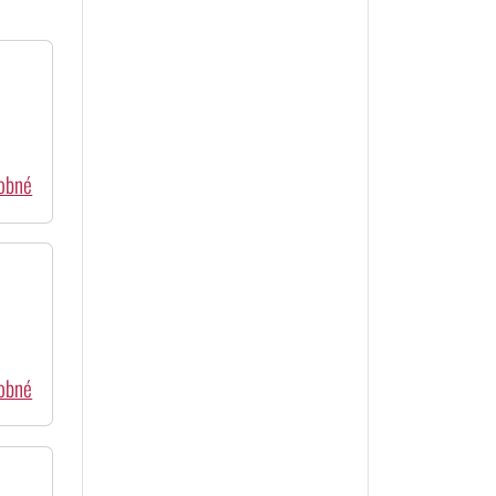
dobné
dobné