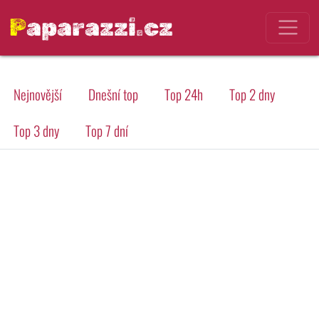
Paparazzi.cz
Nejnovější
Dnešní top
Top 24h
Top 2 dny
Top 3 dny
Top 7 dní