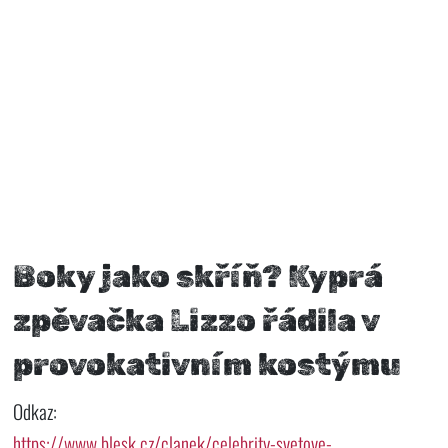
Boky jako skříň? Kyprá
zpěvačka Lizzo řádila v
provokativním kostýmu
Odkaz:
https://www.blesk.cz/clanek/celebrity-svetove-