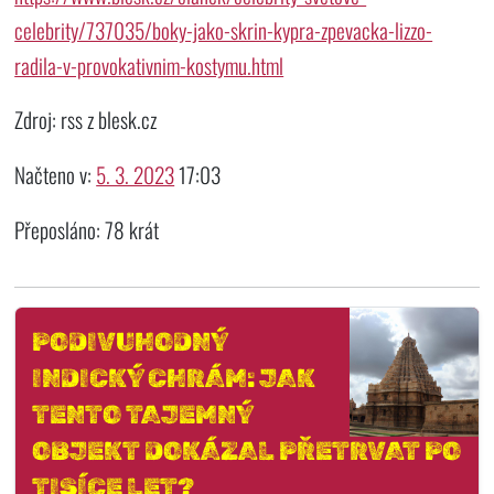
celebrity/737035/boky-jako-skrin-kypra-zpevacka-lizzo-
radila-v-provokativnim-kostymu.html
Zdroj: rss z blesk.cz
Načteno v:
5. 3. 2023
17:03
Přeposláno: 78 krát
PODIVUHODNÝ
INDICKÝ CHRÁM: JAK
TENTO TAJEMNÝ
OBJEKT DOKÁZAL PŘETRVAT PO
TISÍCE LET?