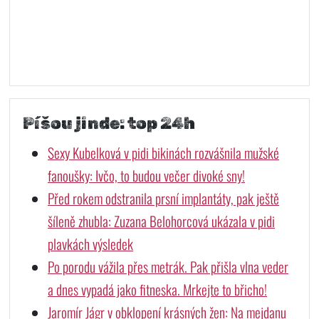
Píšou jinde: top 24h
Sexy Kubelková v pidi bikinách rozvášnila mužské
fanoušky: Ivčo, to budou večer divoké sny!
Před rokem odstranila prsní implantáty, pak ještě
šíleně zhubla: Zuzana Belohorcová ukázala v pidi
plavkách výsledek
Po porodu vážila přes metrák. Pak přišla vlna veder
a dnes vypadá jako fitneska. Mrkejte to břicho!
Jaromír Jágr v obklopení krásných žen: Na mejdanu