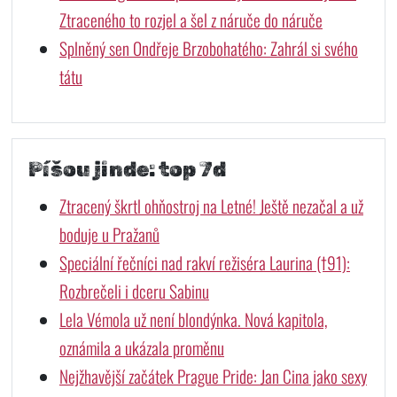
Ztraceného to rozjel a šel z náruče do náruče
Splněný sen Ondřeje Brzobohatého: Zahrál si svého
tátu
Píšou jinde: top 7d
Ztracený škrtl ohňostroj na Letné! Ještě nezačal a už
boduje u Pražanů
Speciální řečníci nad rakví režiséra Laurina (†91):
Rozbrečeli i dceru Sabinu
Lela Vémola už není blondýnka. Nová kapitola,
oznámila a ukázala proměnu
Nejžhavější začátek Prague Pride: Jan Cina jako sexy