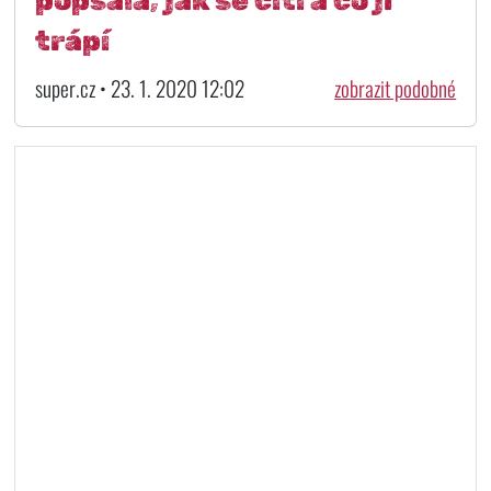
popsala, jak se cítí a co ji
trápí
super.cz • 23. 1. 2020 12:02
zobrazit podobné