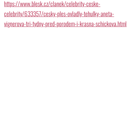
https://www.blesk.cz/clanek/celebrity-ceske-
celebrity/633357/cesky-ples-ovladly-tehulky-aneta-
vignerova-tri-tydny-pred-porodem-i-krasna-schickova.html