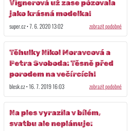
Vignerová už zase pózovala
jako krásná modelka!
super.cz • 7. 6. 2020 13:02
zobrazit podobné
Těhulky Nikol Moravcová a
Petra Svoboda: Těsně před
porodem na večírcích!
blesk.cz • 16. 7. 2019 16:03
zobrazit podobné
Na ples vyrazila v bílém,
svatbu ale neplánuje: