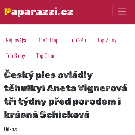
Paparazzi.cz
Nejnovější
Dnešní top
Top 24h
Top 2 dny
Top 3 dny
Top 7 dní
Český ples ovládly
těhulky! Aneta Vignerová
tři týdny před porodem i
krásná Schicková
Odkaz: