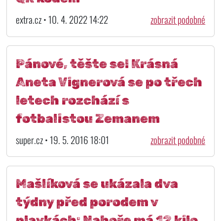
extra.cz • 10. 4. 2022 14:22
zobrazit podobné
Pánové, těšte se! Krásná
Aneta Vignerová se po třech
letech rozchází s
fotbalistou Zemanem
super.cz • 19. 5. 2016 18:01
zobrazit podobné
Mašlíková se ukázala dva
týdny před porodem v
plavkách: Nahoře má 12 kilo