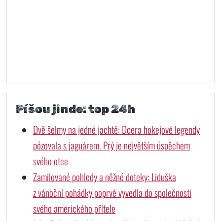
Píšou jinde: top 24h
Dvě šelmy na jedné jachtě: Dcera hokejové legendy
pózovala s jaguárem. Prý je největším úspěchem
svého otce
Zamilované pohledy a něžné doteky: Liduška
z vánoční pohádky poprvé vyvedla do společnosti
svého amerického přítele