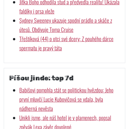
Jitka Boho odhodila stud a předvedla realitu! Ukázala
faldíky i prsa vleže
Sydney Sweeney ukazuje spodní prádlo a skáče z
útesů. Obdivuje Toma Cruise
Třeštíková (44) o otci své dcery: Z pouhého dárce
spermatu je pravý táta
Píšou jinde: top 7d
Babišovi pomohla stát se politickou hvězdou: Jeho
první mluvčí Lucie Kubovičová se vdala, byla
nádherná nevěsta
Unikli jsme, ale náš hotel je v plamenech, popsal
zpěvák Lexa závěr dovolené