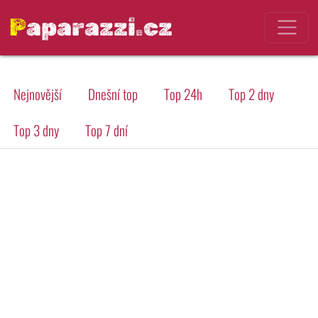
Paparazzi.cz
Nejnovější
Dnešní top
Top 24h
Top 2 dny
Top 3 dny
Top 7 dní