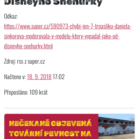
Disneyho Sněhurky
Odkaz:
https://www.super.cz/590973-chybi-jen-7-trpasliku-daniela-
sinkorova-moderovala-v-modelu-ktery-vypadal-jako-od-
disneyho-snehurky.html
Zdroj: rss z super.cz
Načteno v:
18. 9. 2018
17:02
Přeposláno: 109 krát
NEČEKANĚ OBJEVENÁ
TOVÁRNÍ PEVNOST NA