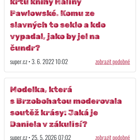
křtu knihy Haliny
Pawlowské. Komu ze
slavných to seklo a kdo
vypadal, jako by jel na
čundr?
super.cz • 3. 6. 2022 10:02
zobrazit podobné
Modelka, která
s Brzobohatou moderovala
soutěž krásy: Jaká je
Daniela v zákulisí?
super.cz • 25. 5. 2026 07:02
zobrazit podobné