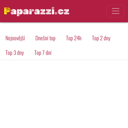
Paparazzi.cz
Nejnovější
Dnešní top
Top 24h
Top 2 dny
Top 3 dny
Top 7 dní