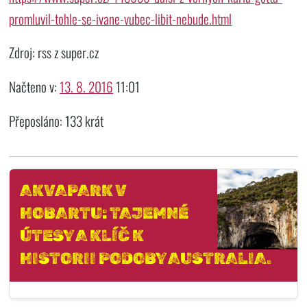
promluvil-tohle-se-ivane-vubec-libit-nebude.html
Zdroj: rss z super.cz
Načteno v:
13. 8. 2016
11:01
Přeposláno: 133 krát
AKVAPARK V
HOBARTU: TAJEMNÉ
ÚTESY A KLÍČ K
HISTORII PODOBY AUSTRALIA.