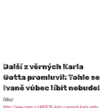
Další z věrných Karla
Gotta promluvil: Tohle se
Ivaně vůbec líbit nebude!
Odkaz:
https://www.super.cz/445636-dalsi-z-vernych-karla-gotta-