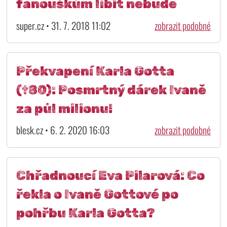
fanouškům líbit nebude
super.cz • 31. 7. 2018 11:02
zobrazit podobné
Překvapení Karla Gotta
(†80): Posmrtný dárek Ivaně
za půl milionu!
blesk.cz • 6. 2. 2020 16:03
zobrazit podobné
Chřadnoucí Eva Pilarová: Co
řekla o Ivaně Gottové po
pohřbu Karla Gotta?