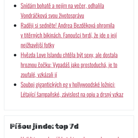
Snídám bohatě a nejím na večer, odhalila
Vondráčková svou životosprávu
Raději si sedněte! Andrea Bezděková ohromila
v titěrných bikinách. Fanoušci tvrdí, že jde o její
nejžhavější fotky
Hvězda Love Islandu chtěla být sexy, ale dostala
hroznou čočku: Vypadáš jako prostoduchá, je to
zoufalé, vzkázali jí
Souboj gigantických eg v hollywoodské ložnici:
Létající šampaňské, závislost na opiu a drsný vzkaz
Píšou jinde: top 7d