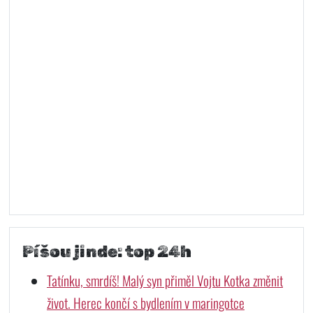
Píšou jinde: top 24h
Tatínku, smrdíš! Malý syn přiměl Vojtu Kotka změnit
život. Herec končí s bydlením v maringotce