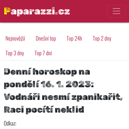
Paparazzi.cz
Nejnovější
Dnešní top
Top 24h
Top 2 dny
Top 3 dny
Top 7 dní
Denní horoskop na
pondělí 16. 1. 2023:
Vodnáři nesmí zpanikařit,
Raci pocítí neklid
Odkaz: