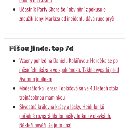
Účastník Party Shore čelí obvinění z pokusu o
zneužití ženy: Markíza od incidentu dává ruce pryč
Píšou jinde: top 7d
Vzácný pohled na Danielu Kolářovou: Herečka se po
měsících ukázala ve společnosti. Takhle vypadá před
životním jubileem
Moderátorka Tereza Tobiášová se ve 43 letech stala
trojnásobnou maminkou
Skvostná královna krásy a lásky. Heidi Janků
pořádně rozparádila fanoušky fotkou v plavkách.
Někteří nevěří, že je to ona!