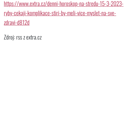
https://www.extra.cz/denni-horoskop-na-stredu-15-3-2023-
ryby-cekaji-komplikace-stiri-by-meli-vice-myslet-na-sve-
zdravi-d812d
Zdroj: rss z extra.cz