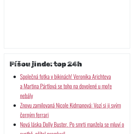
Píšou jinde: top 24h
Společná fotka v bikinách! Veronika Arichteva
a Martina Pártlová se toho na dovolené u moře
nebály
Znovu zamilovaná Nicole Kidmanová: Vozí si ji svým
černým ferrari
Nová láska Dolly Buster. Po smrti manžela se mluví o
svatbě, přítel promluvil