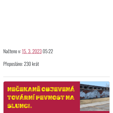
Načteno v:
15. 3. 2023
05:22
Přeposláno: 230 krát
NEČEKANĚ OBJEVENÁ
TOVÁRNÍ PEVNOST NA
SLUNCI.