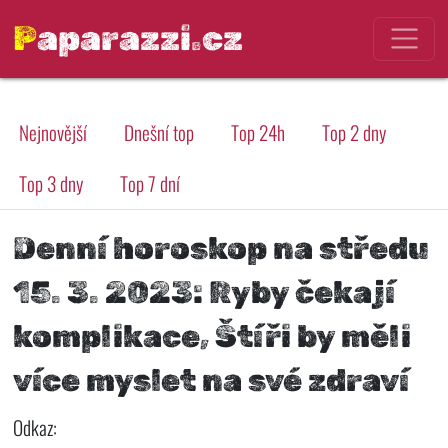
Paparazzi.cz
Nejnovější
Dnešní top
Top 24h
Top 2 dny
Top 3 dny
Top 7 dní
Denní horoskop na středu
15. 3. 2023: Ryby čekají
komplikace, Štíři by měli
více myslet na své zdraví
Odkaz: