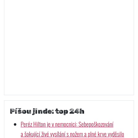
Píšou jinde: top 24h
Peréz Hilton je v nemocnici: Sebepoškozování
a šokující živé vysílání s nožem a plné krve vyděsilo