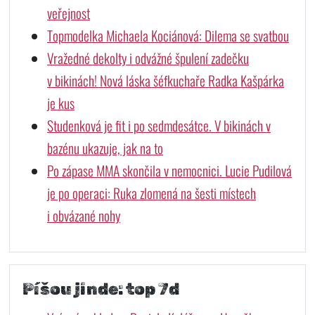
veřejnost
Topmodelka Michaela Kociánová: Dilema se svatbou
Vražedné dekolty i odvážné špulení zadečku
v bikinách! Nová láska šéfkuchaře Radka Kašpárka
je kus
Studenková je fit i po sedmdesátce. V bikinách v
bazénu ukazuje, jak na to
Po zápase MMA skončila v nemocnici. Lucie Pudilová
je po operaci: Ruka zlomená na šesti místech
i obvázané nohy
Píšou jinde: top 7d