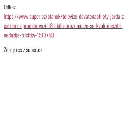
Odkaz:
https://www.super.cz/clanek/televize-devatenactilety-jarda-z-
extremni-promen-vazi-181-kilo-hrozi-mu-ze-se-kvuli-obezite-
nedozije-tricitky-1513758
Zdroj: rss z super.cz