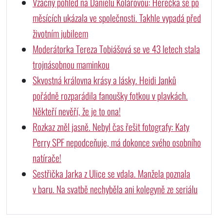
Vzácný pohled na Danielu Kolářovou: Herečka se po
měsících ukázala ve společnosti. Takhle vypadá před
životním jubileem
Moderátorka Tereza Tobiášová se ve 43 letech stala
trojnásobnou maminkou
Skvostná královna krásy a lásky. Heidi Janků
pořádně rozparádila fanoušky fotkou v plavkách.
Někteří nevěří, že je to ona!
Rozkaz zněl jasně. Nebyl čas řešit fotografy: Katy
Perry SPF nepodceňuje, má dokonce svého osobního
natírače!
Sestřička Jarka z Ulice se vdala. Manžela poznala
v baru. Na svatbě nechyběla ani kolegyně ze seriálu