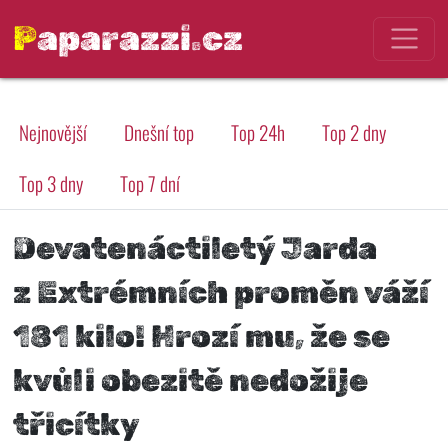
Paparazzi.cz
Nejnovější
Dnešní top
Top 24h
Top 2 dny
Top 3 dny
Top 7 dní
Devatenáctiletý Jarda
z Extrémních proměn váží
181 kilo! Hrozí mu, že se
kvůli obezitě nedožije
třicítky