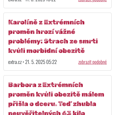
Karolíně z Extrémních
proměn hrozí vážné
problémy: Strach ze smrti
kvůli morbidní obezitě
extra.cz • 21. 5. 2025 05:22
zobrazit podobné
Barbora z Extrémních
proměn kvůli obezitě málem
přišla o dceru. Teď zhubla
neuvěřitelných 63 kilo