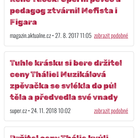
pedagog ztvárnil Mefista i
Figara
magazin.aktualne.cz • 27. 8. 2017 11:05
zobrazit podobné
Tuhle krásku si bere držitel
ceny Thálie! Muzikálová
zpěvačka se svlékla do půl
těla a předvedla své vnady
super.cz • 24. 11. 2018 10:02
zobrazit podobné
Držitel ceny Thálie kvůli