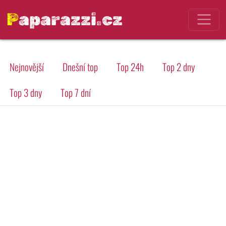
Paparazzi.cz
Nejnovější
Dnešní top
Top 24h
Top 2 dny
Top 3 dny
Top 7 dní