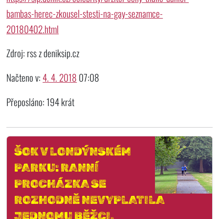
bambas-herec-zkousel-stesti-na-gay-seznamce-
20180402.html
Zdroj: rss z deniksip.cz
Načteno v:
4. 4. 2018
07:08
Přeposláno: 194 krát
ŠOK V LONDÝNSKÉM
PARKU: RANNÍ
PROCHÁZKA SE
ROZHODNĚ NEVYPLATILA
JEDNOMU BĚŽCI.