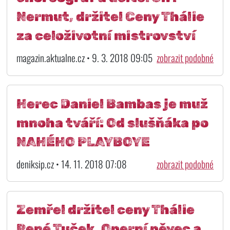
Nermut, držitel Ceny Thálie
za celoživotní mistrovství
magazin.aktualne.cz • 9. 3. 2018 09:05
zobrazit podobné
Herec Daniel Bambas je muž
mnoha tváří: Od slušňáka po
NAHÉHO PLAYBOYE
deniksip.cz • 14. 11. 2018 07:08
zobrazit podobné
Zemřel držitel ceny Thálie
René Tuček. Operní pěvec a