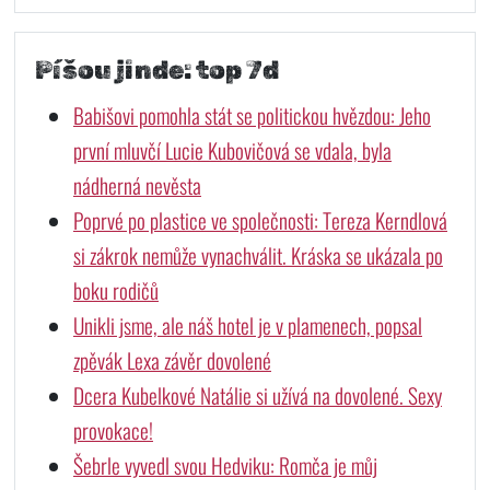
Píšou jinde: top 7d
Babišovi pomohla stát se politickou hvězdou: Jeho
první mluvčí Lucie Kubovičová se vdala, byla
nádherná nevěsta
Poprvé po plastice ve společnosti: Tereza Kerndlová
si zákrok nemůže vynachválit. Kráska se ukázala po
boku rodičů
Unikli jsme, ale náš hotel je v plamenech, popsal
zpěvák Lexa závěr dovolené
Dcera Kubelkové Natálie si užívá na dovolené. Sexy
provokace!
Šebrle vyvedl svou Hedviku: Romča je můj