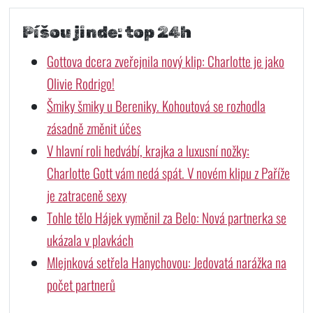
Píšou jinde: top 24h
Gottova dcera zveřejnila nový klip: Charlotte je jako
Olivie Rodrigo!
Šmiky šmiky u Bereniky. Kohoutová se rozhodla
zásadně změnit účes
V hlavní roli hedvábí, krajka a luxusní nožky:
Charlotte Gott vám nedá spát. V novém klipu z Paříže
je zatraceně sexy
Tohle tělo Hájek vyměnil za Belo: Nová partnerka se
ukázala v plavkách
Mlejnková setřela Hanychovou: Jedovatá narážka na
počet partnerů