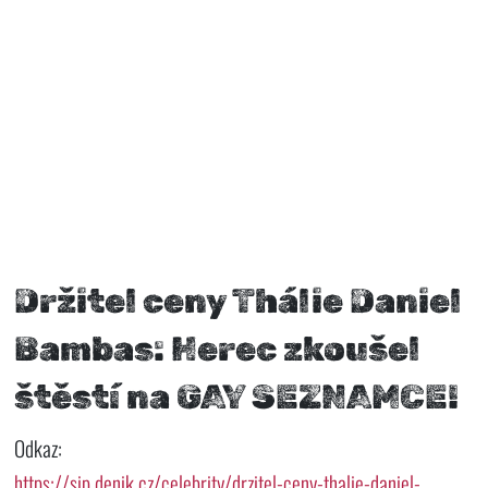
Držitel ceny Thálie Daniel
Bambas: Herec zkoušel
štěstí na GAY SEZNAMCE!
Odkaz:
https://sip.denik.cz/celebrity/drzitel-ceny-thalie-daniel-